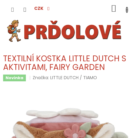
Přejít
NÁKUP
na
CZK
obsah
KOŠÍK
TEXTILNÍ KOSTKA LITTLE DUTCH S
AKTIVITAMI, FAIRY GARDEN
Značka:
LITTLE DUTCH / TIAMO
Novinka