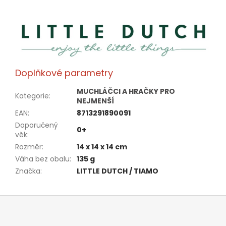
Doplňkové parametry
MUCHLÁČCI A HRAČKY PRO
Kategorie
:
NEJMENŠÍ
EAN
:
8713291890091
Doporučený
0+
věk
:
Rozměr
:
14 x 14 x 14 cm
Váha bez obalu
:
135 g
Značka
:
LITTLE DUTCH / TIAMO
Z
á
p