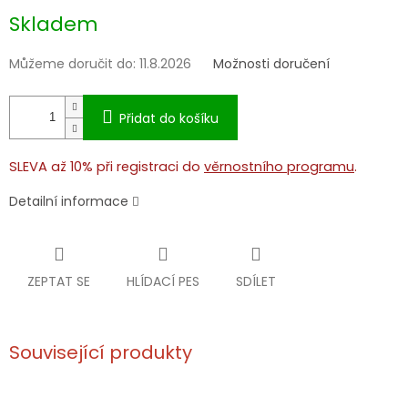
Měrná
Skladem
cena:
Můžeme doručit do:
11.8.2026
Možnosti doručení
Přidat do košíku
SLEVA až 10% při registraci do
věrnostního programu
.
Detailní informace
ZEPTAT SE
HLÍDACÍ PES
SDÍLET
Související produkty