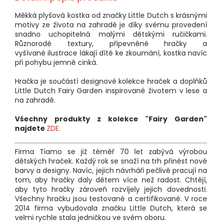
Měkká plyšová kostka od značky Little Dutch s krásnými
motivy ze života na zahradě je díky svému provedení
snadno uchopitelná malými dětskými ručičkami.
Různorodé textury, připevněné hračky a
vyšívané ilustrace lákají dítě ke zkoumání, kostka navíc
při pohybu jemně cinká.
Hračka je součástí designové kolekce hraček a doplňků
Little Dutch Fairy Garden inspirované životem v lese a
na zahradě.
Všechny produkty z kolekce "Fairy Garden"
najdete
ZDE.
Firma Tiamo se již téměř 70 let zabývá výrobou
dětských hraček. Každý rok se snaží na trh přinést nové
barvy a designy. Navíc, jejich návrháři pečlivě pracují na
tom, aby hračky daly dětem více než radost. Chtějí,
aby tyto hračky zároveň rozvíjely jejich dovednosti.
Všechny hračku jsou testované a certifikované. V roce
2014 firma vybudovala značku Little Dutch, která se
velmi rychle stala jedničkou ve svém oboru.