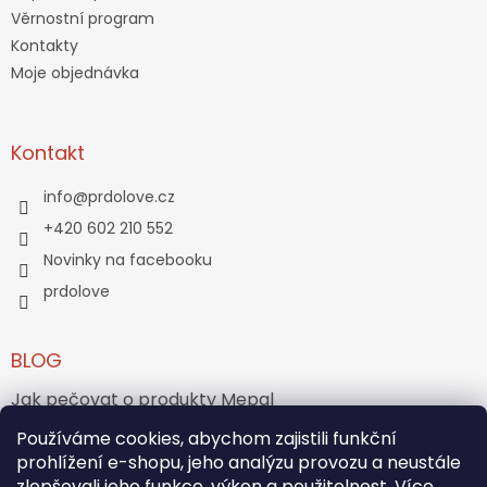
Věrnostní program
Kontakty
Moje objednávka
Kontakt
info
@
prdolove.cz
+420 602 210 552
Novinky na facebooku
prdolove
BLOG
Jak pečovat o produkty Mepal
Jak vznikl medvídek Teddy Bear?
Používáme cookies, abychom zajistili funkční
prohlížení e-shopu, jeho analýzu provozu a neustále
zlepšovali jeho funkce, výkon a použitelnost. Více