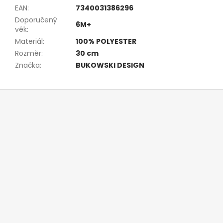
EAN
:
7340031386296
Doporučený
6M+
věk
:
Materiál
:
100% POLYESTER
Rozměr
:
30 cm
Značka
:
BUKOWSKI DESIGN
Z
á
p
a
t
í