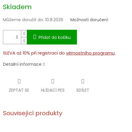
Měrná
Skladem
cena:
Můžeme doručit do:
10.8.2026
Možnosti doručení
Přidat do košíku
SLEVA až 10% při registraci do
věrnostního programu
.
Detailní informace
ZEPTAT SE
HLÍDACÍ PES
SDÍLET
Související produkty