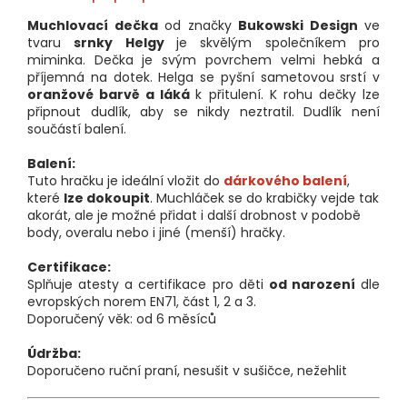
Muchlovací dečka
od značky
Bukowski Design
ve
tvaru
srnky Helgy
je skvělým společníkem pro
miminka. Dečka je svým povrchem velmi hebká a
příjemná na dotek. Helga se pyšní sametovou srstí v
oranžové barvě a láká
k přitulení. K rohu dečky lze
připnout dudlík, aby se nikdy neztratil. Dudlík není
součástí balení.
Balení:
Tuto hračku je ideální vložit do
dárkového balení
,
které
lze dokoupit
. Muchláček se do krabičky vejde tak
akorát, ale je možné přidat i další drobnost v podobě
body, overalu nebo i jiné (menší) hračky.
Certifikace:
Splňuje atesty a certifikace pro děti
od narození
dle
evropských norem EN71, část 1, 2 a 3.
Doporučený věk: od 6 měsíců
Údržba:
Doporučeno ruční praní, nesušit v sušičce, nežehlit