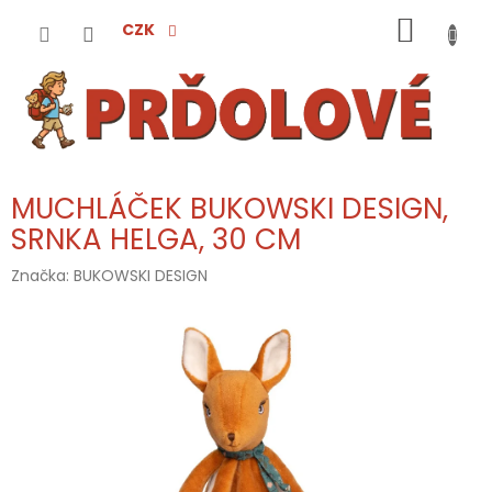
Přejít
NÁKUP
na
CZK
obsah
KOŠÍK
MUCHLÁČEK BUKOWSKI DESIGN,
SRNKA HELGA, 30 CM
Značka:
BUKOWSKI DESIGN