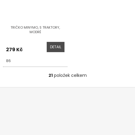
TRIČKO MINYMO, S TRAKTORY,
MODRÉ
DETAIL
279 Kč
86
21
položek celkem
O
v
l
Z
á
á
d
p
a
a
c
t
í
í
p
r