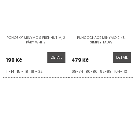
PONOŽKY MINYMO S PŘEHNUTÍM, 2
PUNČOCHÁČE MINYMO 2 KS,
PÁRY WHITE
SIMPLY TAUPE
DETAIL
DETAIL
199 Kč
479 Kč
11-14
15 - 18
19 - 22
68-74
80-86
92-98
104-110