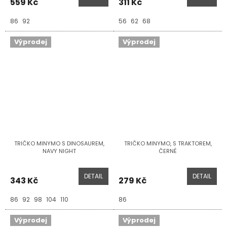
559 Kč
311 Kč
86
92
56
62
68
Výprodej
Výprodej
TRIČKO MINYMO S DINOSAUREM,
TRIČKO MINYMO, S TRAKTOREM,
NAVY NIGHT
ČERNÉ
DETAIL
DETAIL
343 Kč
279 Kč
86
92
98
104
110
86
Výprodej
Výprodej