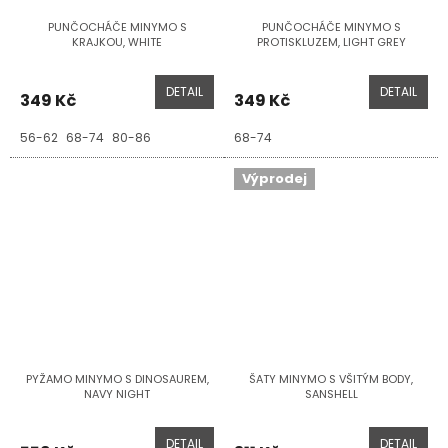
PUNČOCHÁČE MINYMO S
PUNČOCHÁČE MINYMO S
KRAJKOU, WHITE
PROTISKLUZEM, LIGHT GREY
DETAIL
DETAIL
349 Kč
349 Kč
56-62
68-74
80-86
68-74
Výprodej
PYŽAMO MINYMO S DINOSAUREM,
ŠATY MINYMO S VŠITÝM BODY,
NAVY NIGHT
SANSHELL
DETAIL
DETAIL