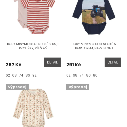
i
r
s
o
p
d
r
u
o
k
d
t
u
ů
BODY MINYMO KOJENECKÉ 2 KS, S
BODY MINYMO KOJENECKÉ S
k
PROUŽKY, RŮŽOVÉ
TRAKTOREM, NAVY NIGHT
t
ů
DETAIL
DETAIL
287 Kč
291 Kč
62
68
74
86
92
62
68
74
80
86
Výprodej
Výprodej