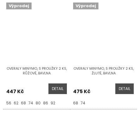
Výprodej
Výprodej
OVERALY MINYMO, S PROUŽKY 2 KS,
OVERALY MINYMO, S PROUŽKY 2 KS,
RŮŽOVÉ, BAVLNA
ŽLUTÉ, BAVLNA
DETAIL
DETAIL
447 Kč
475 Kč
56
62
68
74
80
86
92
68
74