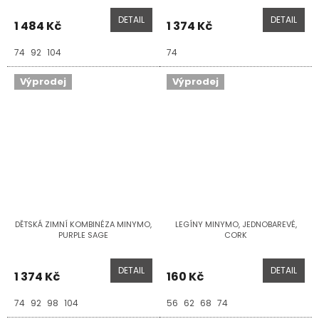
DETAIL
DETAIL
1 484 Kč
1 374 Kč
74
92
104
74
Výprodej
Výprodej
DĚTSKÁ ZIMNÍ KOMBINÉZA MINYMO,
LEGÍNY MINYMO, JEDNOBAREVÉ,
PURPLE SAGE
CORK
DETAIL
DETAIL
1 374 Kč
160 Kč
74
92
98
104
56
62
68
74