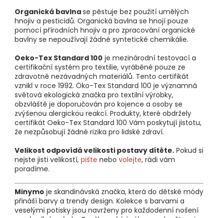
Organická bavlna
se pěstuje bez použití umělých
hnojiv a pesticidů. Organická bavlna se hnojí pouze
pomocí přírodních hnojiv a pro zpracování organické
bavlny se nepoužívají žádné syntetické chemikálie.
Oeko-Tex Standard 100
je mezinárodní testovací a
certifikační systém pro textilie, vyráběné pouze ze
zdravotně nezávadných materiálů. Tento certifikát
vznikl v roce 1992. Öko-Tex Standard 100 je významná
světová ekologická značka pro textilní výrobky,
obzvláště je doporučován pro kojence a osoby se
zvýšenou alergickou reakcí. Produkty, které obdržely
certifikát Oeko-Tex Standard 100 Vám poskytují jistotu,
že nezpůsobují žádné rizika pro lidské zdraví.
Velikost odpovídá velikosti postavy dítěte.
Pokud si
nejste jisti velikostí,
pište
nebo
volejte
, rádi vám
poradíme.
Minymo
je skandinávská značka, která do dětské módy
přináší barvy a trendy design. Kolekce s barvami a
veselými potisky jsou navrženy pro každodenní nošení