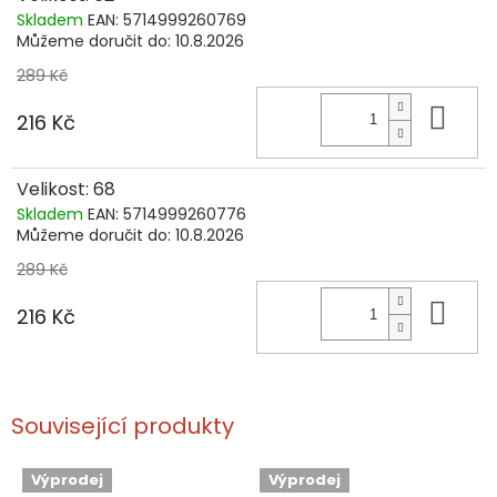
Skladem
EAN:
5714999260769
Můžeme doručit do:
10.8.2026
289 Kč
Do 
216 Kč
Velikost: 68
Skladem
EAN:
5714999260776
Můžeme doručit do:
10.8.2026
289 Kč
Do 
216 Kč
Související produkty
Výprodej
Výprodej