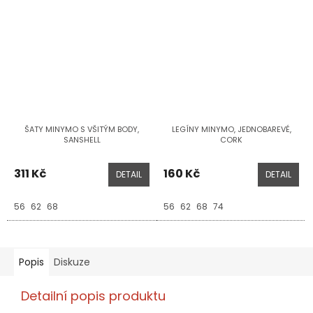
ŠATY MINYMO S VŠITÝM BODY,
LEGÍNY MINYMO, JEDNOBAREVÉ,
SANSHELL
CORK
311 Kč
160 Kč
DETAIL
DETAIL
56
62
68
56
62
68
74
Popis
Diskuze
Detailní popis produktu