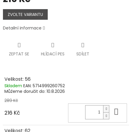
Měrná
cena:
ZVOLTE VARIANTU
Detailní informace
ZEPTAT SE
HLÍDACÍ PES
SDÍLET
Velikost: 56
Skladem
EAN:
5714999260752
Můžeme doručit do:
10.8.2026
289 Kč
Do 
216 Kč
Velikost: 62