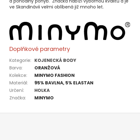
a pohodlný pohyb. Značka nabízí výbornou kvalitu a je
ve Skandinávii velmi oblíbená již mnoho let.
Doplňkové parametry
Kategorie
:
KOJENECKÁ BODY
Barva
:
ORANŽOVÁ
Kolekce
:
MINYMO FASHION
Materiál
:
95% BAVLNA, 5% ELASTAN
Určení
:
HOLKA
Značka
:
MINYMO
Z
á
p
a