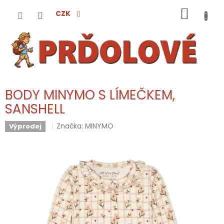
Přejít
NÁKUP
na
CZK
obsah
KOŠÍK
BODY MINYMO S LÍMEČKEM,
SANSHELL
Značka:
MINYMO
Výprodej