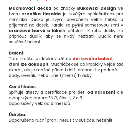
Muchlovací dečka
od značky
Bukowski Design
ve
tvaru
srnečka Haralda
je skvělým společníkem pro
miminka. Dečka je svým povrchem velmi hebká a
příjemná na dotek. Harald se pyšní sametovou srstí v
oranžové barvě a láká
k přitulení. K rohu dečky lze
připnout dudlík, aby se nikdy neztratil. Dudlík není
součástí balení.
Balení:
Tuto hračku je ideální vložit do
dárkového balení,
které
lze dokoupit
. Muchláček se do krabičky vejde tak
akorát, ale je možné přidat i další drobnost v podobě
body, overalu nebo i jiné (menší) hračky.
Certifikace:
Splňuje atesty a certifikace pro děti
od narození
dle
evropských norem EN71, část 1, 2 a 3.
Doporučený věk: od 6 měsíců
Údržba:
Doporučeno ruční praní, nesušit v sušičce, nežehlit