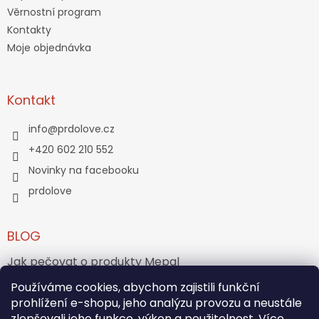
Věrnostní program
Kontakty
Moje objednávka
Kontakt
info
@
prdolove.cz
+420 602 210 552
Novinky na facebooku
prdolove
BLOG
Jak pečovat o produkty Mepal
Jak vznikl medvídek Teddy Bear?
Používáme cookies, abychom zajistili funkční
prohlížení e-shopu, jeho analýzu provozu a neustále
zlepšovali jeho funkce, výkon a použitelnost. Více