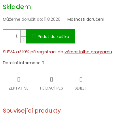
Měrná
Skladem
cena:
Můžeme doručit do:
11.8.2026
Možnosti doručení
Přidat do košíku
SLEVA až 10% při registraci do
věrnostního programu
.
Detailní informace
ZEPTAT SE
HLÍDACÍ PES
SDÍLET
Související produkty