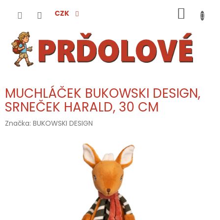
Přejít
NÁKUP
na
CZK
obsah
KOŠÍK
MUCHLÁČEK BUKOWSKI DESIGN,
SRNEČEK HARALD, 30 CM
Značka:
BUKOWSKI DESIGN