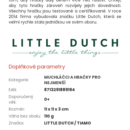
tom, aby hračky daly dětem více než radost. Chtějí,
aby tyto hračky zároveň rozvíjely jejich dovednosti.
Všechny hračku jsou testované a certifikované. V roce
2014 firma vybudovala značku Little Dutch, která se
velmi rychle stala jedničkou ve svém oboru.
Doplňkové parametry
MUCHLÁČCI A HRAČKY PRO
Kategorie
:
NEJMENŠÍ
EAN
:
8713291889194
Doporučený
0+
věk
:
Rozměr
:
11 x 11 x 3 cm
Váha bez obalu
:
110 g
Značka
:
LITTLE DUTCH / TIAMO