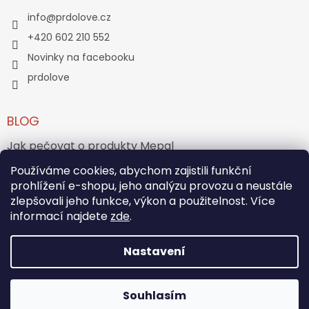
info
@
prdolove.cz
+420 602 210 552
Novinky na facebooku
prdolove
BLOG
Jak pečovat o produkty Mepal
Používáme cookies, abychom zajistili funkční
Jak vznikl medvídek Teddy Bear?
prohlížení e-shopu, jeho analýzu provozu a neustále
zlepšovali jeho funkce, výkon a použitelnost. Více
ARCHIV
informací najdete
zde
.
Nastavení
Vytvořil Shoptet
Souhlasím
Copyright 2026
PRĎOLOVÉ
. Všechna práva vyhrazena.