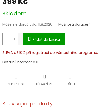
399 Kč
Měrná
Skladem
cena:
Můžeme doručit do:
11.8.2026
Možnosti doručení
Přidat do košíku
SLEVA až 10% při registraci do
věrnostního programu
.
Detailní informace
ZEPTAT SE
HLÍDACÍ PES
SDÍLET
Související produkty