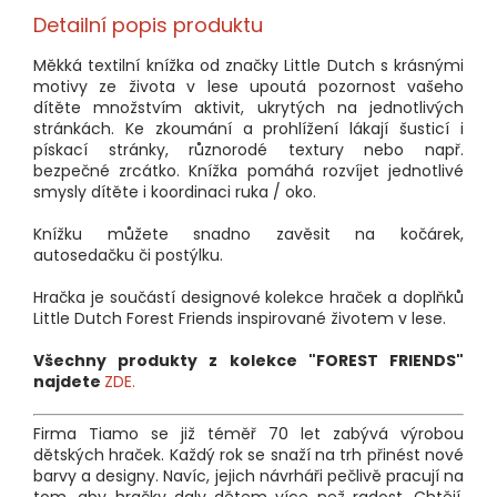
Detailní popis produktu
Měkká textilní knížka od značky Little Dutch s krásnými
motivy ze života v lese upoutá pozornost vašeho
dítěte množstvím aktivit, ukrytých na jednotlivých
stránkách. Ke zkoumání a prohlížení lákají šusticí i
pískací stránky, různorodé textury nebo např.
bezpečné zrcátko. Knížka pomáhá rozvíjet jednotlivé
smysly dítěte i koordinaci ruka / oko.
Knížku můžete snadno zavěsit na kočárek,
autosedačku či postýlku.
Hračka je součástí designové kolekce hraček a doplňků
Little Dutch Forest Friends inspirované životem v lese.
Všechny produkty z kolekce "FOREST FRIENDS"
najdete
ZDE.
Firma Tiamo se již téměř 70 let zabývá výrobou
dětských hraček. Každý rok se snaží na trh přinést nové
barvy a designy. Navíc, jejich návrháři pečlivě pracují na