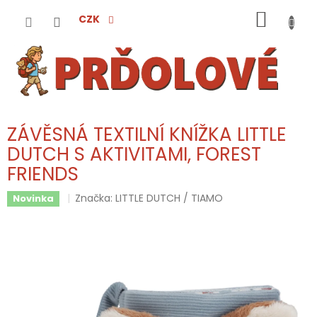
Přejít
NÁKUP
na
CZK
obsah
KOŠÍK
ZÁVĚSNÁ TEXTILNÍ KNÍŽKA LITTLE
DUTCH S AKTIVITAMI, FOREST
FRIENDS
Značka:
LITTLE DUTCH / TIAMO
Novinka