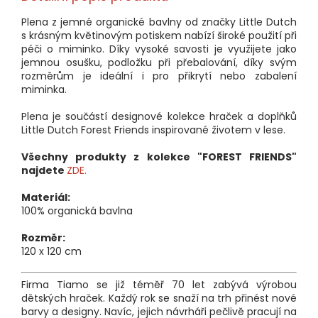
Plena z jemné organické bavlny od značky Little Dutch
s krásným květinovým potiskem nabízí široké použití při
péči o miminko. Díky vysoké savosti je využijete jako
jemnou osušku, podložku při přebalování, díky svým
rozměrům je ideální i pro přikrytí nebo zabalení
miminka.
Plena je součástí designové kolekce hraček a doplňků
Little Dutch Forest Friends inspirované životem v lese.
Všechny produkty z kolekce "FOREST FRIENDS"
najdete
ZDE.
Materiál:
100% organická bavlna
Rozměr:
120 x 120 cm
Firma Tiamo se již téměř 70 let zabývá výrobou
dětských hraček. Každý rok se snaží na trh přinést nové
barvy a designy. Navíc, jejich návrháři pečlivě pracují na