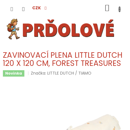
Přejít
NÁKUP
na
CZK
obsah
KOŠÍK
ZAVINOVACÍ PLENA LITTLE DUTCH
120 X 120 CM, FOREST TREASURES
Značka:
LITTLE DUTCH / TIAMO
Novinka