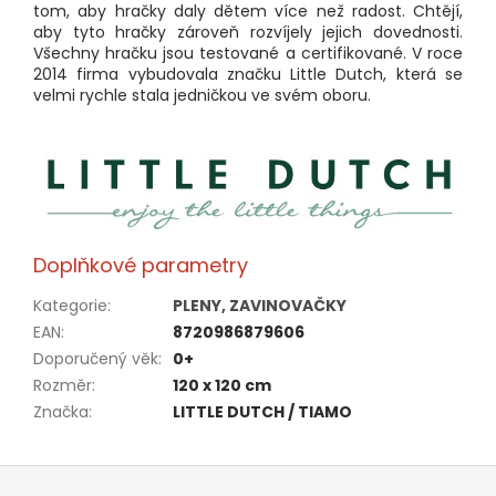
tom, aby hračky daly dětem více než radost. Chtějí,
aby tyto hračky zároveň rozvíjely jejich dovednosti.
Všechny hračku jsou testované a certifikované. V roce
2014 firma vybudovala značku Little Dutch, která se
velmi rychle stala jedničkou ve svém oboru.
Doplňkové parametry
Kategorie
:
PLENY, ZAVINOVAČKY
EAN
:
8720986879606
Doporučený věk
:
0+
Rozměr
:
120 x 120 cm
Značka
:
LITTLE DUTCH / TIAMO
Z