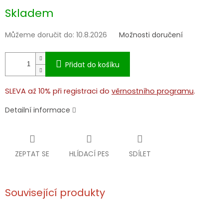
Měrná
Skladem
cena:
Můžeme doručit do:
10.8.2026
Možnosti doručení
Přidat do košíku
SLEVA až 10% při registraci do
věrnostního programu
.
Detailní informace
ZEPTAT SE
HLÍDACÍ PES
SDÍLET
Související produkty