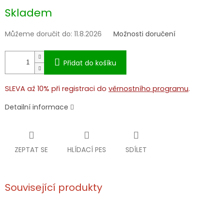
Měrná
Skladem
cena:
Můžeme doručit do:
11.8.2026
Možnosti doručení
Přidat do košíku
SLEVA až 10% při registraci do
věrnostního programu
.
Detailní informace
ZEPTAT SE
HLÍDACÍ PES
SDÍLET
Související produkty