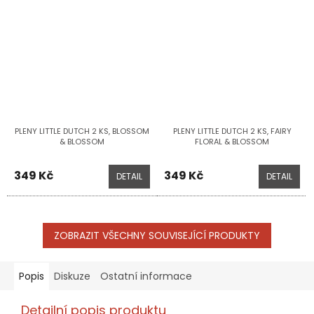
PLENY LITTLE DUTCH 2 KS, BLOSSOM
PLENY LITTLE DUTCH 2 KS, FAIRY
& BLOSSOM
FLORAL & BLOSSOM
349 Kč
349 Kč
DETAIL
DETAIL
ZOBRAZIT VŠECHNY SOUVISEJÍCÍ PRODUKTY
Popis
Diskuze
Ostatní informace
Detailní popis produktu