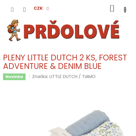
Přejít
NÁKUP
na
CZK
obsah
KOŠÍK
PLENY LITTLE DUTCH 2 KS, FOREST
ADVENTURE & DENIM BLUE
Značka:
LITTLE DUTCH / TIAMO
Novinka