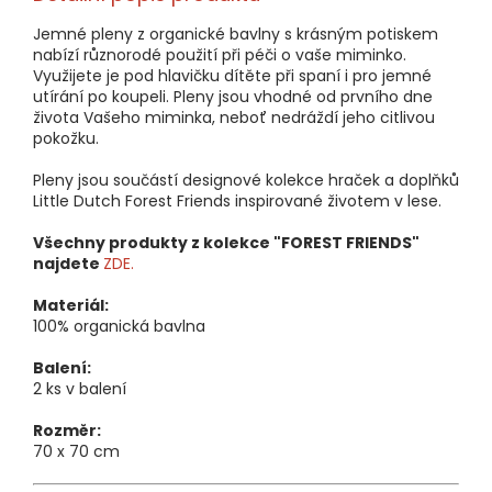
Jemné pleny z organické bavlny s krásným potiskem
nabízí různorodé použití při péči o vaše miminko.
Využijete je pod hlavičku dítěte při spaní i pro jemné
utírání po koupeli. Pleny jsou vhodné od prvního dne
života Vašeho miminka, neboť nedráždí jeho citlivou
pokožku.
Pleny jsou součástí designové kolekce hraček a doplňků
Little Dutch Forest Friends inspirované životem v lese.
Všechny produkty z kolekce "FOREST FRIENDS"
najdete
ZDE.
Materiál:
100% organická bavlna
Balení:
2 ks v balení
Rozměr:
70 x 70 cm