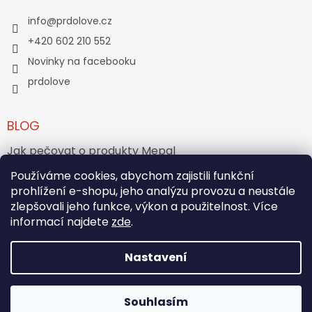
info
@
prdolove.cz
+420 602 210 552
Novinky na facebooku
prdolove
BLOG
Jak pečovat o produkty Mepal
Používáme cookies, abychom zajistili funkční
Jak vznikl medvídek Teddy Bear?
prohlížení e-shopu, jeho analýzu provozu a neustále
zlepšovali jeho funkce, výkon a použitelnost. Více
ARCHIV
informací najdete
zde
.
Nastavení
Vytvořil Shoptet
Souhlasím
Copyright 2026
PRĎOLOVÉ
. Všechna práva vyhrazena.