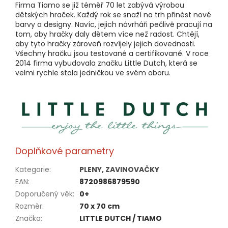
Firma Tiamo se již téměř 70 let zabývá výrobou
dětských hraček. Každý rok se snaží na trh přinést nové
barvy a designy. Navíc, jejich návrháři pečlivě pracují na
tom, aby hračky daly dětem více než radost. Chtějí,
aby tyto hračky zároveň rozvíjely jejich dovednosti.
Všechny hračku jsou testované a certifikované. V roce
2014 firma vybudovala značku Little Dutch, která se
velmi rychle stala jedničkou ve svém oboru.
Doplňkové parametry
Kategorie
:
PLENY, ZAVINOVAČKY
EAN
:
8720986879590
Doporučený věk
:
0+
Rozměr
:
70 x 70 cm
Značka
:
LITTLE DUTCH / TIAMO