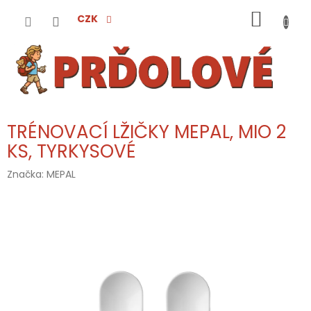
Přejít
NÁKUP
na
CZK
obsah
KOŠÍK
TRÉNOVACÍ LŽIČKY MEPAL, MIO 2
KS, TYRKYSOVÉ
Značka:
MEPAL