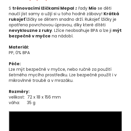
S
trénovacími lžičkami Mepal
z řady
Mio
se děti
naučí jíst samy a užijí si u toho hodně zábavy!
Krátká
rukojeť
lžičky se dětem snadno drží. Rukojeť lžičky je
opatřena povrchovou úpravou, díky které dítěti
nevyklouzne z ruky
. Lžíce neobsahuje BPA a lze ji
mýt
bezpečně v myčce
na nádobí.
Materiál:
PP, 0% BPA
Péče:
Lze mýt bezpečně v myčce, nebo ručně za použití
šetrného mycího prostředku. Lze bezpečně použít i v
mikrovlnné troubě a v mrazáku.
Rozměry:
velikost: 72 x 18 x 156 mm
váha: 35 g