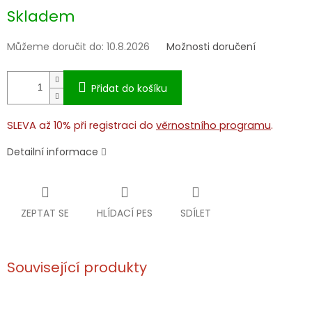
Měrná
Skladem
cena:
Můžeme doručit do:
10.8.2026
Možnosti doručení
Přidat do košíku
SLEVA až 10% při registraci do
věrnostního programu
.
Detailní informace
ZEPTAT SE
HLÍDACÍ PES
SDÍLET
Související produkty