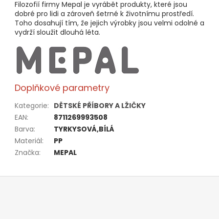
Filozofií firmy Mepal je vyrábět produkty, které jsou
dobré pro lidi a zároveň šetrné k životnímu prostředí.
Toho dosahují tím, že jejich výrobky jsou velmi odolné a
vydrží sloužit dlouhá léta.
Doplňkové parametry
Kategorie
:
DĚTSKÉ PŘÍBORY A LŽIČKY
EAN
:
8711269993508
Barva
:
TYRKYSOVÁ,BÍLÁ
Materiál
:
PP
Značka
:
MEPAL
Z
á
p
a