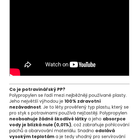
Co je potravinářský PP?
Polypropylen se řadí mezi nejběžněji používané plasty.
Jeho největší výhodou je
100% zdravotní
nezávadnost
. Je to léty prověřený typ plastu, který se
pro styk s potravinami používá nejčastěji. Polypropylen
neobsahuje žádné škodlivé látky
a jeho
absorpce
vody je blízká nule (0,01%)
, což zabraňuje pohlcování
pachů a obarvování materiálu. Snadno
odolává
vysokým teplotám
a je tedy vhodný pro servírování