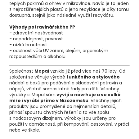
teplých pokrmů a ohřev v mikrovlnce. Navíc je to jeden
z nejrozšířenějších plastů a jeho recyklace je díky tomu
dostupná, stejně jako následné využití recyklátu.
Výhody potravinářského PP
- zdravotní nezávadnost
- nepoddajnost, pevnost
- nízká hmotnost
- odolnost vůči UV záření, olejům, organickým
rozpouštědlům a alkoholu
Společnost
Mepal
vznikla již před více než 70 lety. Od
založení se věnuje výrobě
funkčního a stylového
nádobí a boxů pro podávání a skladování potravin a
nápojů, včetně samostatné řady pro děti. Všechny
výrobky si Mepal sám
vyvíjí a navrhuje a ve velké
míře i vyrábí přímo v Nizozemsku
. Všechny jejich
produkty jsou promyšlené do nejmenších detailů,
přináší spoustu chytrých řešení a to vše spolu
s nadčasovým dizajnem. Výrobky jsou určeny pro
použití v domácnosti, při kempování, cestování, v práci
nebo ve škole.