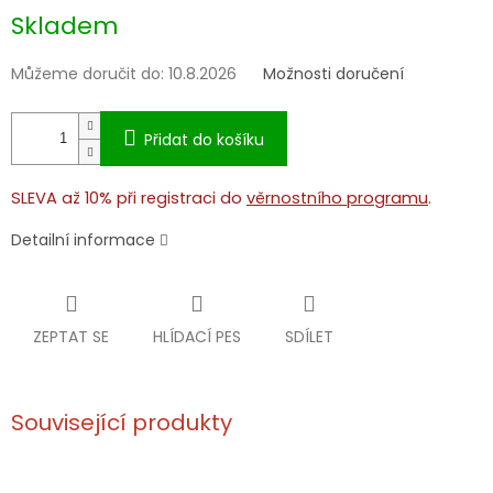
Měrná
Skladem
cena:
Můžeme doručit do:
10.8.2026
Možnosti doručení
Přidat do košíku
SLEVA až 10% při registraci do
věrnostního programu
.
Detailní informace
ZEPTAT SE
HLÍDACÍ PES
SDÍLET
Související produkty