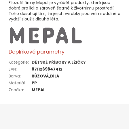
Filozofií firmy Mepal je vyrábět produkty, které jsou
dobré pro lidi a zároveň šetrné k životnímu prostředí.
Toho dosahují tím, že jejich výrobky jsou velmi odolné a
vydrží sloužit dlouhá léta.
Doplňkové parametry
Kategorie
:
DĚTSKÉ PŘÍBORY A LŽIČKY
EAN
:
8711269847412
Barva
:
RŮŽOVÁ,BÍLÁ
Materiál
:
PP
Značka
:
MEPAL
Z
á
p
a