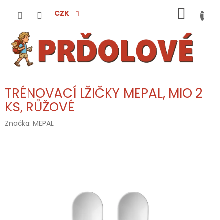
Přejít
NÁKUP
na
CZK
obsah
KOŠÍK
TRÉNOVACÍ LŽIČKY MEPAL, MIO 2
KS, RŮŽOVÉ
Značka:
MEPAL