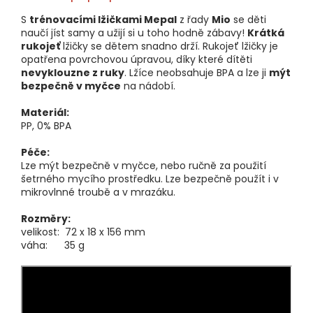
S
trénovacími lžičkami Mepal
z řady
Mio
se děti
naučí jíst samy a užijí si u toho hodně zábavy!
Krátká
rukojeť
lžičky se dětem snadno drží. Rukojeť lžičky je
opatřena povrchovou úpravou, díky které dítěti
nevyklouzne z ruky
. Lžíce neobsahuje BPA a lze ji
mýt
bezpečně v myčce
na nádobí.
Materiál:
PP, 0% BPA
Péče:
Lze mýt bezpečně v myčce, nebo ručně za použití
šetrného mycího prostředku. Lze bezpečně použít i v
mikrovlnné troubě a v mrazáku.
Rozměry:
velikost: 72 x 18 x 156 mm
váha: 35 g