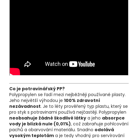
Co je potravinářský PP?
Polypropylen se řadí mezi nejběžněji používané plasty.
Jeho největší výhodou je
100% zdravotní
nezávadnost
. Je to léty prověřený typ plastu, který se
pro styk s potravinami používá nejčastěji. Polypropylen
neobsahuje žádné škodlivé látky
a jeho
absorpce
vody je blízká nule (0,01%)
, což zabraňuje pohlcování
pachů a obarvování materiálu. Snadno
odolává
vysokým teplotám
a je tedy vhodný pro servírování