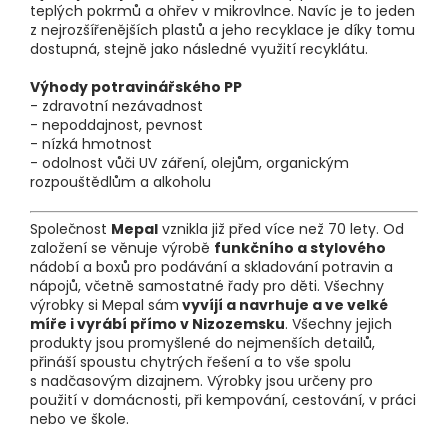
teplých pokrmů a ohřev v mikrovlnce. Navíc je to jeden
z nejrozšířenějších plastů a jeho recyklace je díky tomu
dostupná, stejně jako následné využití recyklátu.
Výhody potravinářského PP
- zdravotní nezávadnost
- nepoddajnost, pevnost
- nízká hmotnost
- odolnost vůči UV záření, olejům, organickým
rozpouštědlům a alkoholu
Společnost
Mepal
vznikla již před více než 70 lety. Od
založení se věnuje výrobě
funkčního a stylového
nádobí a boxů pro podávání a skladování potravin a
nápojů, včetně samostatné řady pro děti. Všechny
výrobky si Mepal sám
vyvíjí a navrhuje a ve velké
míře i vyrábí přímo v Nizozemsku
. Všechny jejich
produkty jsou promyšlené do nejmenších detailů,
přináší spoustu chytrých řešení a to vše spolu
s nadčasovým dizajnem. Výrobky jsou určeny pro
použití v domácnosti, při kempování, cestování, v práci
nebo ve škole.