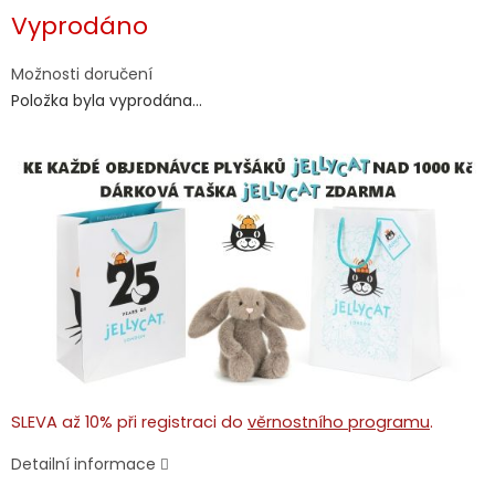
Měrná
Vyprodáno
cena:
Možnosti doručení
Položka byla vyprodána…
SLEVA až 10% při registraci do
věrnostního programu
.
Detailní informace