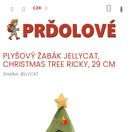
Přejít
NÁKUP
na
CZK
obsah
KOŠÍK
PLYŠOVÝ ŽABÁK JELLYCAT,
CHRISTMAS TREE RICKY, 29 CM
Značka:
JELLYCAT