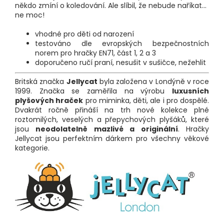
někdo zmíní o koledování. Ale slíbil, že nebude naříkat...
ne moc!
vhodné pro děti od narození
testováno dle evropských bezpečnostních
norem pro hračky EN71, část 1, 2 a 3
doporučeno ručí praní, nesušit v sušičce, nežehlit
Britská značka
Jellycat
byla založena v Londýně v roce
1999. Značka se zaměřila na výrobu
luxusních
plyšových hraček
pro miminka, děti, ale i pro dospělé.
Dvakrát ročně přináší na trh nové kolekce plné
roztomilých, veselých a přepychových plyšáků, které
jsou
neodolatelně mazlivé a originální
. Hračky
Jellycat jsou perfektním dárkem pro všechny věkové
kategorie.