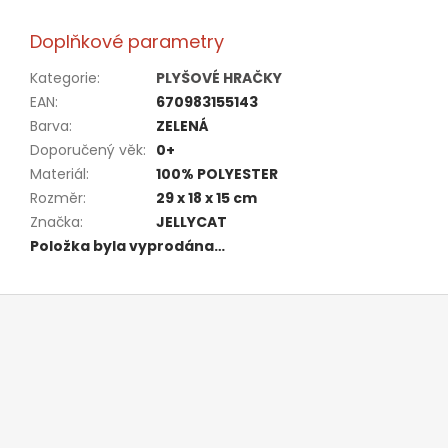
Doplňkové parametry
Kategorie
:
PLYŠOVÉ HRAČKY
EAN
:
670983155143
Barva
:
ZELENÁ
Doporučený věk
:
0+
Materiál
:
100% POLYESTER
Rozměr
:
29 x 18 x 15 cm
Značka
:
JELLYCAT
Položka byla vyprodána…
Z
á
p
a
t
í