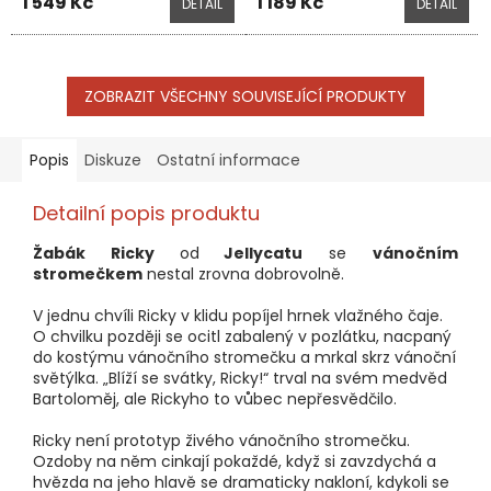
1 549 Kč
1 189 Kč
DETAIL
DETAIL
ZOBRAZIT VŠECHNY SOUVISEJÍCÍ PRODUKTY
Popis
Diskuze
Ostatní informace
Detailní popis produktu
Žabák Ricky
od
Jellycatu
se
vánočním
stromečkem
nestal zrovna dobrovolně.
V jednu chvíli Ricky v klidu popíjel hrnek vlažného čaje.
O chvilku později se ocitl zabalený v pozlátku, nacpaný
do kostýmu vánočního stromečku a mrkal skrz vánoční
světýlka. „Blíží se svátky, Ricky!“ trval na svém medvěd
Bartoloměj, ale Rickyho to vůbec nepřesvědčilo.
Ricky není prototyp živého vánočního stromečku.
Ozdoby na něm cinkají pokaždé, když si zavzdychá a
hvězda na jeho hlavě se dramaticky nakloní, kdykoli se