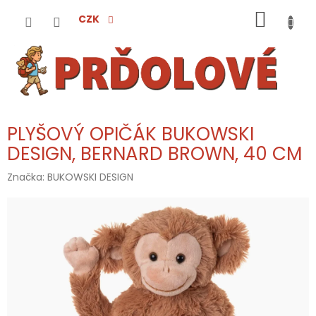
Přejít
NÁKUP
na
CZK
obsah
KOŠÍK
PLYŠOVÝ OPIČÁK BUKOWSKI
DESIGN, BERNARD BROWN, 40 CM
Značka:
BUKOWSKI DESIGN