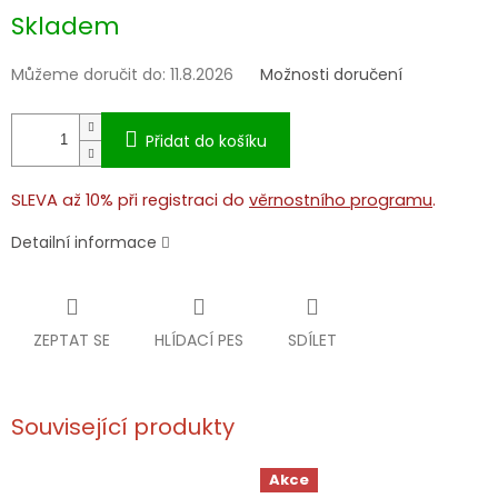
Měrná
Skladem
cena:
Můžeme doručit do:
11.8.2026
Možnosti doručení
Přidat do košíku
SLEVA až 10% při registraci do
věrnostního programu
.
Detailní informace
ZEPTAT SE
HLÍDACÍ PES
SDÍLET
Související produkty
Akce