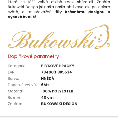
která se těší veliké oblibě mezi sběrateli. Značka
Bukowski Design jsi našla
našla obdivovatele po celém
světě, a to převážně díky
krásnému designu a
vysoké kvalitě.
Doplňkové parametry
Kategorie
:
PLYŠOVÉ HRAČKY
EAN
:
7340031385534
Barva
:
HNĚDÁ
Doporučený věk
:
6M+
Materiál
:
100% POLYESTER
Rozměr
:
40 cm
Značka
:
BUKOWSKI DESIGN