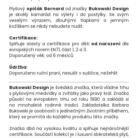
Plyšový
opičák Bernard
od
značky
Bukowski Design
je skvělý kamarád na výlety i do postýlky. Se svým
veselým výrazem, dlouhými tlapkami a jemným
kožíškem se nikdy nebudete nudit.
Certifikace:
Splňuje atesty a certifikace pro děti
od narození
dle
evropských norem EN71, část 1, 2 a 3.
Doporučený věk: od 6 měsíců
Údržba:
Doporučeno ruční praní, nesušit v sušičce, nežehlit
Bukowski Design
je švédská značka, která vládne trhu
s plyšovými medvídky a zvířátky jako pravý král. Značka
působí na evropském trhu od roku 1990 a zakládá si
na mnohaleté rodinné tradici. Zakladatelka Barbara
Bukowski je osobností s jedinečným životním příběhem,
který se promítá do každého produktu této značky.
​Značka dbá na vysokou kvalitu a splňuje nejnáročnější
certifikace. Součástí kolekcí je i luxusní sběratelská plyš,