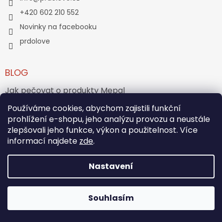
+420 602 210 552
Novinky na facebooku
prdolove
BLOG
Jak pečovat o produkty Mepal
Jak vznikl medvídek Teddy Bear?
Používáme cookies, abychom zajistili funkční
prohlížení e-shopu, jeho analýzu provozu a neustále
zlepšovali jeho funkce, výkon a použitelnost. Více
ARCHIV
informací najdete
zde
.
Nastavení
Vytvořil Shoptet
Souhlasím
Copyright 2026
PRĎOLOVÉ
. Všechna práva vyhrazena.