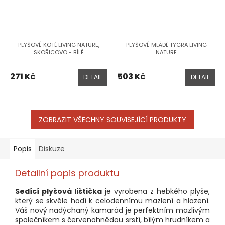
PLYŠOVÉ KOTĚ LIVING NATURE,
PLYŠOVÉ MLÁDĚ TYGRA LIVING
SKOŘICOVO - BÍLÉ
NATURE
271 Kč
503 Kč
DETAIL
DETAIL
ZOBRAZIT VŠECHNY SOUVISEJÍCÍ PRODUKTY
Popis
Diskuze
Detailní popis produktu
Sedící plyšová lištička
je vyrobena z hebkého plyše,
který se skvěle hodí k celodennímu mazlení a hlazení.
Váš nový nadýchaný kamarád je perfektním mazlivým
společníkem s červenohnědou srstí, bílým hrudníkem a