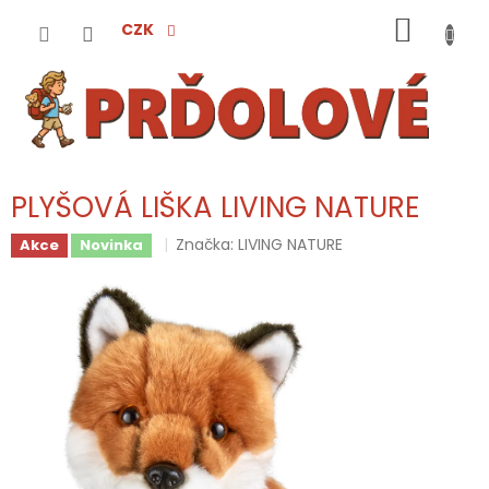
Přejít
NÁKUP
na
CZK
obsah
KOŠÍK
PLYŠOVÁ LIŠKA LIVING NATURE
Značka:
LIVING NATURE
Akce
Novinka