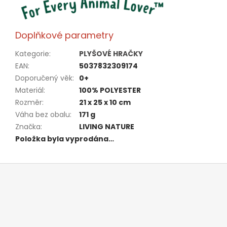
Doplňkové parametry
Kategorie
:
PLYŠOVÉ HRAČKY
EAN
:
5037832309174
Doporučený věk
:
0+
Materiál
:
100% POLYESTER
Rozměr
:
21 x 25 x 10 cm
Váha bez obalu
:
171 g
Značka
:
LIVING NATURE
Položka byla vyprodána…
Z
á
p
a
t
í