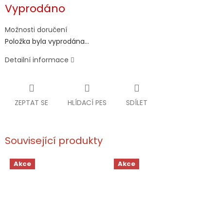
Měrná
Vyprodáno
cena:
Možnosti doručení
Položka byla vyprodána…
Detailní informace
ZEPTAT SE
HLÍDACÍ PES
SDÍLET
Související produkty
Akce
Akce