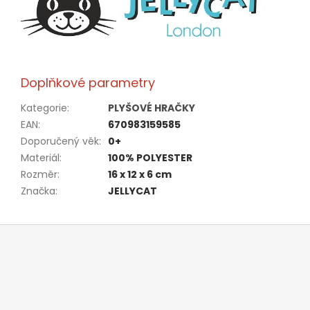
Doplňkové parametry
Kategorie
:
PLYŠOVÉ HRAČKY
EAN
:
670983159585
Doporučený věk
:
0+
Materiál
:
100% POLYESTER
Rozměr
:
16 x 12 x 6 cm
Značka
:
JELLYCAT
Z
á
p
a
t
í