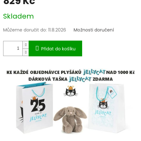
829 Kč
Měrná
Skladem
cena:
Můžeme doručit do:
11.8.2026
Možnosti doručení
Přidat do košíku