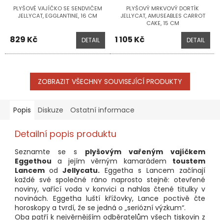
PLYŠOVÉ VAJÍČKO SE SENDVIČEM
PLYŠOVÝ MRKVOVÝ DORTÍK
JELLYCAT, EGGLANTINE, 16 CM
JELLYCAT, AMUSEABLES CARROT
CAKE, 15 CM
829 Kč
1 105 Kč
DETAIL
DETAIL
ZOBRAZIT VŠECHNY SOUVISEJÍCÍ PRODUKTY
Popis
Diskuze
Ostatní informace
Detailní popis produktu
Seznamte se s
plyšovým vařeným vajíčkem
Eggethou
a jejím věrným kamarádem
toustem
Lancem
od
Jellycatu.
Eggetha s Lancem začínají
každé své společné ráno naprosto stejně: otevřené
noviny, vařící voda v konvici a nahlas čtené titulky v
novinách. Eggetha luští křížovky, Lance poctivě čte
horoskopy a tvrdí, že se jedná o „seriózní výzkum“.
Oba patří k nejvěrnějším odběratelům všech tiskovin z