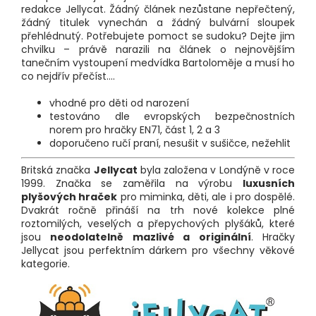
redakce Jellycat. Žádný článek nezůstane nepřečtený,
žádný titulek vynechán a žádný bulvární sloupek
přehlédnutý. Potřebujete pomoct se sudoku? Dejte jim
chvilku – právě narazili na článek o nejnovějším
tanečním vystoupení medvídka Bartoloměje a musí ho
co nejdřív přečíst....
vhodné pro děti od narození
testováno dle evropských bezpečnostních
norem pro hračky EN71, část 1, 2 a 3
doporučeno ručí praní, nesušit v sušičce, nežehlit
Britská značka
Jellycat
byla založena v Londýně v roce
1999. Značka se zaměřila na výrobu
luxusních
plyšových hraček
pro miminka, děti, ale i pro dospělé.
Dvakrát ročně přináší na trh nové kolekce plné
roztomilých, veselých a přepychových plyšáků, které
jsou
neodolatelně mazlivé a originální
. Hračky
Jellycat jsou perfektním dárkem pro všechny věkové
kategorie.