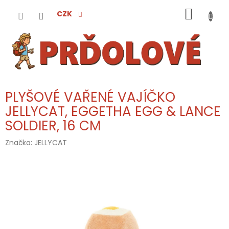
Přejít
NÁKUP
na
CZK
obsah
KOŠÍK
PLYŠOVÉ VAŘENÉ VAJÍČKO
JELLYCAT, EGGETHA EGG & LANCE
SOLDIER, 16 CM
Značka:
JELLYCAT