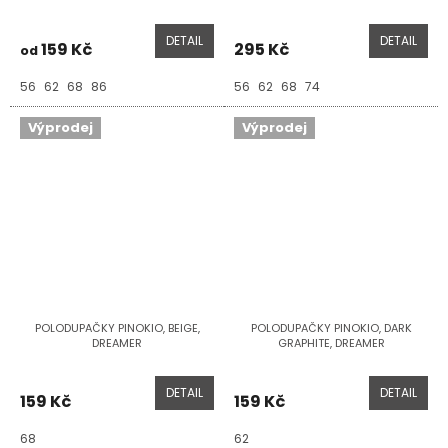
DETAIL
DETAIL
159 Kč
295 Kč
od
56
62
68
86
56
62
68
74
Výprodej
Výprodej
POLODUPAČKY PINOKIO, BEIGE,
POLODUPAČKY PINOKIO, DARK
DREAMER
GRAPHITE, DREAMER
DETAIL
DETAIL
159 Kč
159 Kč
68
62