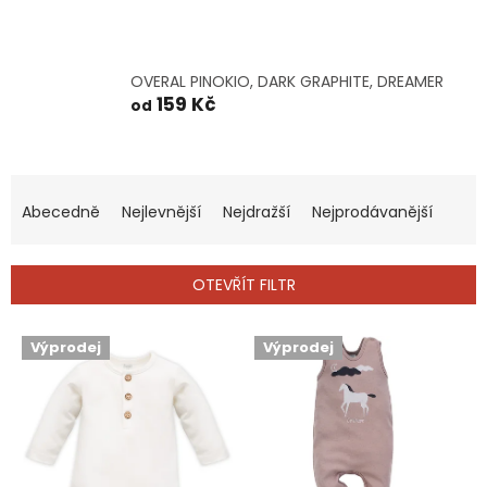
OVERAL PINOKIO, DARK GRAPHITE, DREAMER
159 Kč
od
Ř
a
Abecedně
Nejlevnější
Nejdražší
Nejprodávanější
z
e
n
OTEVŘÍT FILTR
í
p
V
Výprodej
Výprodej
r
ý
o
p
d
i
u
s
k
p
t
r