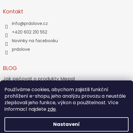
Kontakt
info
@
prdolove.cz
+420 602 210 552
Novinky na facebooku
prdolove
BLOG
Jak pečovat o produkty Mepal
Používáme cookies, abychom zajistili funkční
Jak vznikl medvídek Teddy Bear?
prohlížení e-shopu, jeho analýzu provozu a neustále
zlepšovali jeho funkce, výkon a použitelnost. Více
ARCHIV
informací najdete
zde
.
Nastavení
Vytvořil Shoptet