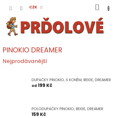
Přejít
NÁKUP
na
CZK
obsah
KOŠÍK
PINOKIO DREAMER
Nejprodávanější
DUPAČKY PINOKIO, S KONĚM, BEIGE, DREAMER
199 Kč
od
POLODUPAČKY PINOKIO, BEIGE, DREAMER
159 Kč