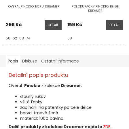
OVERAL PINOKIO, ECRU, DREAMER
POLODUPAČKY PINOKIO, BEIGE,
DREAMER
295 Kč
159 Kč
DETAIL
DETAIL
56
62
68
74
68
Popis
Diskuze
Ostatní informace
Detailní popis produktu
Overal
Pinokio
z kolekce
Dreamer.
dlouhý rukáv
všité ťapky
zapínání na patentky po celé délce
barva: tmavě šedá
materiál: 100% bavlna
Další produkty z kolekce Dreamer najdete
ZDE
.