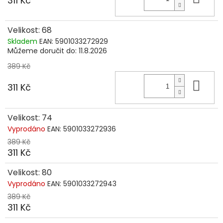
311 Kč
Velikost: 68
Skladem
EAN:
5901033272929
Můžeme doručit do:
11.8.2026
389 Kč
Do 
311 Kč
Velikost: 74
Vyprodáno
EAN:
5901033272936
389 Kč
311 Kč
Velikost: 80
Vyprodáno
EAN:
5901033272943
389 Kč
311 Kč