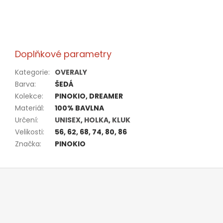
Doplňkové parametry
Kategorie
:
OVERALY
Barva
:
ŠEDÁ
Kolekce
:
PINOKIO, DREAMER
Materiál
:
100% BAVLNA
Určení
:
UNISEX
,
HOLKA
,
KLUK
Velikosti
:
56, 62, 68, 74, 80, 86
Značka
:
PINOKIO
Z
á
p
a
t