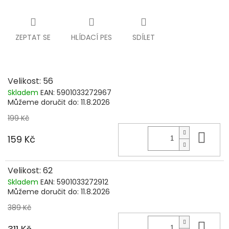
ZEPTAT SE
HLÍDACÍ PES
SDÍLET
Velikost: 56
Skladem
EAN:
5901033272967
Můžeme doručit do:
11.8.2026
199 Kč
Do 
159 Kč
Velikost: 62
Skladem
EAN:
5901033272912
Můžeme doručit do:
11.8.2026
389 Kč
Do 