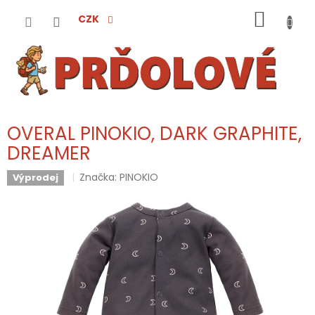
Přejít
NÁKUP
na
CZK
obsah
KOŠÍK
OVERAL PINOKIO, DARK GRAPHITE,
DREAMER
Značka:
PINOKIO
Výprodej