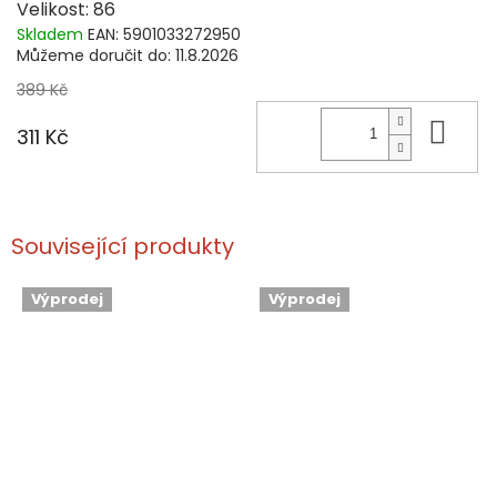
Velikost: 86
Skladem
EAN:
5901033272950
Můžeme doručit do:
11.8.2026
389 Kč
Do 
311 Kč
Související produkty
Výprodej
Výprodej