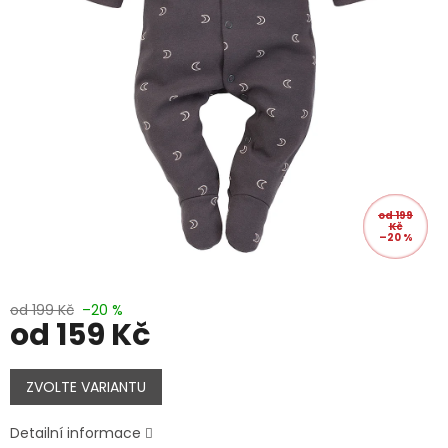
od 199
Kč
–20 %
od 199 Kč
–20 %
od
159 Kč
Měrná
cena:
ZVOLTE VARIANTU
Detailní informace