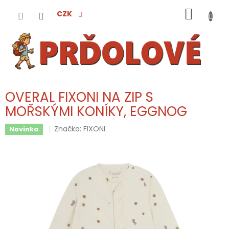
Přejít
NÁKUP
na
CZK
obsah
KOŠÍK
OVERAL FIXONI NA ZIP S
MOŘSKÝMI KONÍKY, EGGNOG
Značka:
FIXONI
Novinka