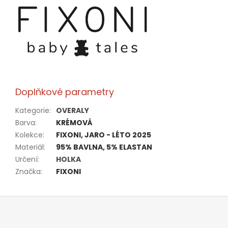
Doplňkové parametry
Kategorie
:
OVERALY
Barva
:
KRÉMOVÁ
Kolekce
:
FIXONI, JARO - LÉTO 2025
Materiál
:
95% BAVLNA, 5% ELASTAN
Určení
:
HOLKA
Značka
:
FIXONI
Z
á
p