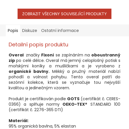
ZOBRAZIT VŠECHNY SOUVISEJÍCÍ PRODUKTY
Popis
Diskuze
Ostatní informace
Detailní popis produktu
Overal
značky
Fixoni
se zapínáním na
oboustranný
zip
po celé délce. Overal má jemný celoplošný potisk s
mořskými koníky a mušličkami a je vyrobeno z
organické bavlny.
Měkký a pružný materiál nabízí
pohodlí a volnost pohybu.
Tento overal patří do
sezónní kolekce, která se vyznačuje tou nejvyšší
kvalitou a jedinečným vzorem.
Produkt je certifikován podle
GOTS
(certifikát č. CERES-
0366) a splňuje normy
OEKO-TEX®
STANDARD 100
(certifikát č. 2276-365 DTI)
Materiál:
95% organická bavlna, 5% elastan