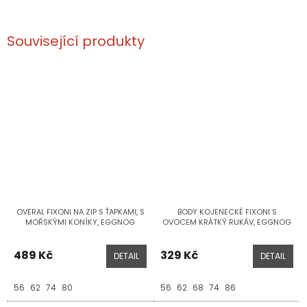
Související produkty
OVERAL FIXONI NA ZIP S ŤAPKAMI, S
BODY KOJENECKÉ FIXONI S
MOŘSKÝMI KONÍKY, EGGNOG
OVOCEM KRÁTKÝ RUKÁV, EGGNOG
489 Kč
329 Kč
DETAIL
DETAIL
56
62
74
80
56
62
68
74
86