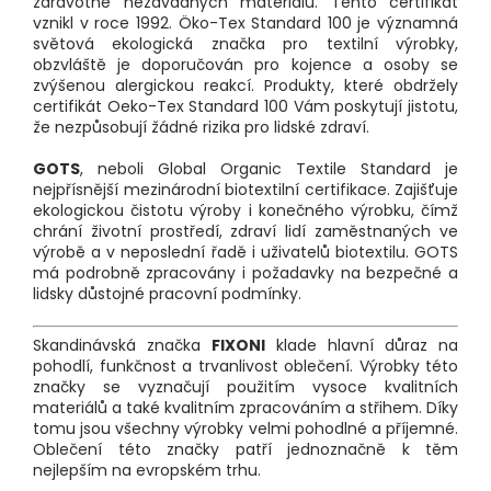
zdravotně nezávadných materiálů. Tento certifikát
vznikl v roce 1992. Öko-Tex Standard 100 je významná
světová ekologická značka pro textilní výrobky,
obzvláště je doporučován pro kojence a osoby se
zvýšenou alergickou reakcí. Produkty, které obdržely
certifikát Oeko-Tex Standard 100 Vám poskytují jistotu,
že nezpůsobují žádné rizika pro lidské zdraví.
GOTS
, neboli Global Organic Textile Standard je
nejpřísnější mezinárodní biotextilní certifikace. Zajišťuje
ekologickou čistotu výroby i konečného výrobku, čímž
chrání životní prostředí, zdraví lidí zaměstnaných ve
výrobě a v neposlední řadě i uživatelů biotextilu. GOTS
má podrobně zpracovány i požadavky na bezpečné a
lidsky důstojné pracovní podmínky.
Skandinávská značka
FIXONI
klade hlavní důraz na
pohodlí, funkčnost a trvanlivost oblečení. Výrobky této
značky se vyznačují použitím vysoce kvalitních
materiálů a také kvalitním zpracováním a střihem. Díky
tomu jsou všechny výrobky velmi pohodlné a příjemné.
Oblečení této značky patří jednoznačně k těm
nejlepším na evropském trhu.