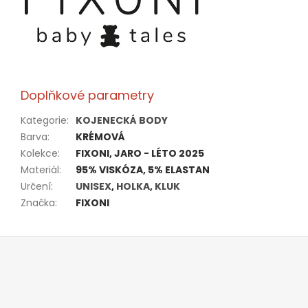
Doplňkové parametry
Kategorie
:
KOJENECKÁ BODY
Barva
:
KRÉMOVÁ
Kolekce
:
FIXONI, JARO - LÉTO 2025
Materiál
:
95% VISKÓZA, 5% ELASTAN
Určení
:
UNISEX
,
HOLKA
,
KLUK
Značka
:
FIXONI
Z
á
p
a
t