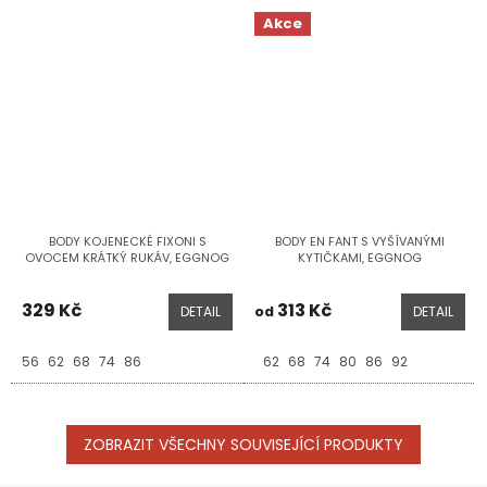
Akce
BODY KOJENECKÉ FIXONI S
BODY EN FANT S VYŠÍVANÝMI
OVOCEM KRÁTKÝ RUKÁV, EGGNOG
KYTIČKAMI, EGGNOG
329 Kč
313 Kč
DETAIL
od
DETAIL
56
62
68
74
86
62
68
74
80
86
92
ZOBRAZIT VŠECHNY SOUVISEJÍCÍ PRODUKTY