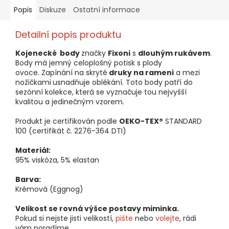
Popis
Diskuze
Ostatní informace
Detailní popis produktu
Kojenecké body
značky
Fixoni
s
dlouhým rukávem
.
Body má jemný celoplošný potisk s plody
ovoce. Zapínání na skryté
druky na rameni
a mezi
nožičkami
usnadňuje oblékání. Toto body patří do
sezónní kolekce, která se vyznačuje tou nejvyšší
kvalitou a jedinečným vzorem.
Produkt je certifikován podle
OEKO-TEX®
STANDARD
100 (certifikát č. 2276-364 DTI)
Materiál:
95% viskóza, 5% elastan
Barva:
Krémová (Eggnog)
Velikost se rovná výšce postavy miminka.
Pokud si nejste jisti velikostí,
pište
nebo
volejte
, rádi
vám poradíme.