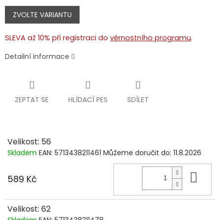
Měrná
cena:
ZVOLTE VARIANTU
SLEVA až 10% při registraci do
věrnostního programu
.
Detailní informace
ZEPTAT SE
HLÍDACÍ PES
SDÍLET
Velikost: 56
Skladem
EAN:
5713438211461
Můžeme doručit do:
11.8.2026
Do 
589 Kč
Velikost: 62