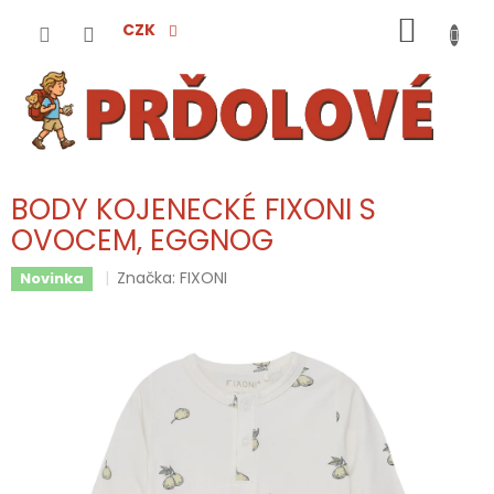
Přejít
NÁKUP
na
CZK
obsah
KOŠÍK
BODY KOJENECKÉ FIXONI S
OVOCEM, EGGNOG
Značka:
FIXONI
Novinka