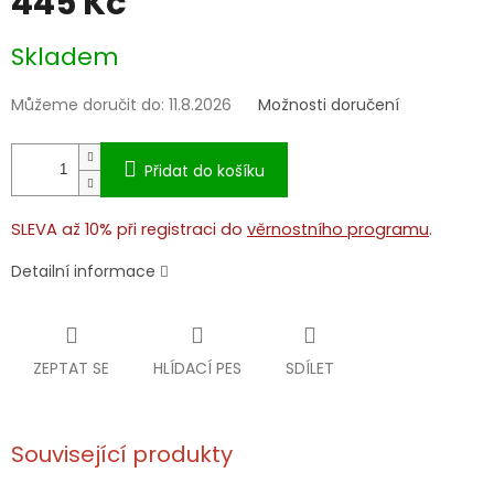
445 Kč
Měrná
Skladem
cena:
Můžeme doručit do:
11.8.2026
Možnosti doručení
Přidat do košíku
SLEVA až 10% při registraci do
věrnostního programu
.
Detailní informace
ZEPTAT SE
HLÍDACÍ PES
SDÍLET
Související produkty