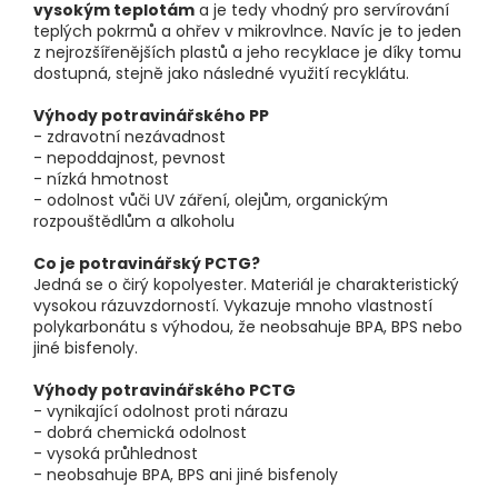
vysokým teplotám
a je tedy vhodný pro servírování
teplých pokrmů a ohřev v mikrovlnce. Navíc je to jeden
z nejrozšířenějších plastů a jeho recyklace je díky tomu
dostupná, stejně jako následné využití recyklátu.
Výhody potravinářského PP
- zdravotní nezávadnost
- nepoddajnost, pevnost
- nízká hmotnost
- odolnost vůči UV záření, olejům, organickým
rozpouštědlům a alkoholu
Co je potravinářský PCTG?
Jedná se o čirý kopolyester. Materiál je charakteristický
vysokou rázuvzdorností. Vykazuje mnoho vlastností
polykarbonátu s výhodou, že neobsahuje BPA, BPS nebo
jiné bisfenoly.
Výhody potravinářského PCTG
- vynikající odolnost proti nárazu
- dobrá chemická odolnost
- vysoká průhlednost
- neobsahuje BPA, BPS ani jiné bisfenoly