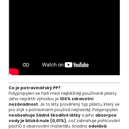
Co je potravinářský PP?
Polypropylen se řadí mezi nejběžněji používané plasty.
Jeho největší výhodou je
100% zdravotní
nezávadnost
. Je to léty prověřený typ plastu, který se
pro styk s potravinami používá nejčastěji. Polypropylen
neobsahuje žádné škodlivé látky
a jeho
absorpce
vody je blízká nule (0,01%)
, což zabraňuje pohlcování
pachů a obarvování materiálu. Snadno
odolává