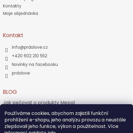
Kontakty
Moje objednávka
Kontakt
info
@
prdolove.cz
+420 602 210 552
Novinky na facebooku
prdolove
BLOG
Jak pečovat o produkty Mepal
Jak vznikl medvídek Teddy Bear?
Používáme cookies, abychom zajistili funkční
prohlížení e-shopu, jeho analýzu provozu a neustále
zlepšovali jeho funkce, výkon a použitelnost. Více
ARCHIV
informací najdete
zde
.