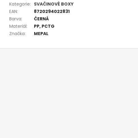
Kategorie
:
SVAČINOVÉ BOXY
EAN
:
8720294022831
Barva
:
ČERNÁ
Materiál
:
PP, PCTG
Značka
:
MEPAL
Z
á
p
a
t
í