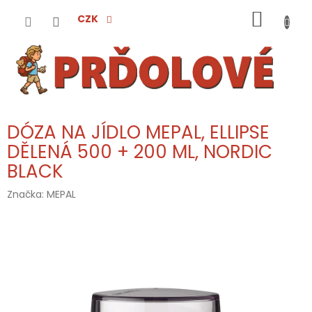
Přejít
NÁKUP
na
CZK
obsah
KOŠÍK
DÓZA NA JÍDLO MEPAL, ELLIPSE
DĚLENÁ 500 + 200 ML, NORDIC
BLACK
Značka:
MEPAL