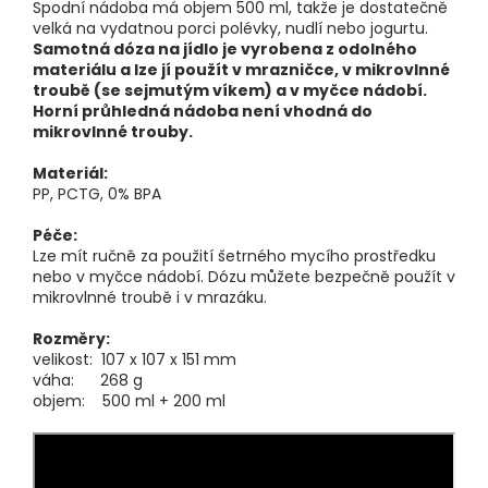
Spodní nádoba má objem 500 ml, takže je dostatečně
velká na vydatnou porci polévky, nudlí nebo jogurtu.
Samotná dóza na jídlo je vyrobena z odolného
materiálu a lze jí použít v mrazničce, v mikrovlnné
troubě (se sejmutým víkem) a v myčce nádobí.
Horní průhledná nádoba není vhodná do
mikrovlnné trouby.
Materiál:
PP, PCTG, 0% BPA
Péče:
Lze mít ručně za použití šetrného mycího prostředku
nebo v myčce nádobí. Dózu můžete bezpečně použít v
mikrovlnné troubě i v mrazáku.
Rozměry:
velikost: 107 x 107 x 151 mm
váha: 268 g
objem: 500 ml + 200 ml