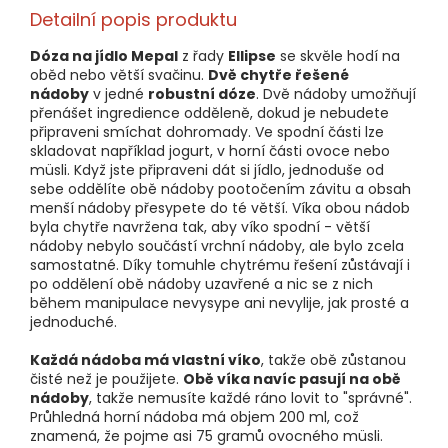
Detailní popis produktu
Dóza na jídlo Mepal
z řady
Ellipse
se skvěle hodí na
oběd nebo větší svačinu.
Dvě chytře řešené
nádoby
v jedné
robustní dóze
. Dvě nádoby umožňují
přenášet ingredience odděleně, dokud je nebudete
připraveni smíchat dohromady. Ve spodní části lze
skladovat například jogurt, v horní části ovoce nebo
müsli. Když jste připraveni dát si jídlo, jednoduše od
sebe oddělíte obě nádoby pootočením závitu a obsah
menší nádoby přesypete do té větší. Víka obou nádob
byla chytře navržena tak, aby víko spodní - větší
nádoby nebylo součástí vrchní nádoby, ale bylo zcela
samostatné. Díky tomuhle chytrému řešení zůstávají i
po oddělení obě nádoby uzavřené a nic se z nich
během manipulace nevysype ani nevylije, jak prosté a
jednoduché.
Každá nádoba má vlastní víko
, takže obě zůstanou
čisté než je použijete.
Obě víka navíc pasují na obě
nádoby
, takže nemusíte každé ráno lovit to "správné".
Průhledná horní nádoba má objem 200 ml, což
znamená, že pojme asi 75 gramů ovocného müsli.