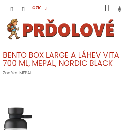
Přejít
NÁKUP
na
CZK
obsah
KOŠÍK
BENTO BOX LARGE A LÁHEV VITA
700 ML, MEPAL, NORDIC BLACK
Značka:
MEPAL