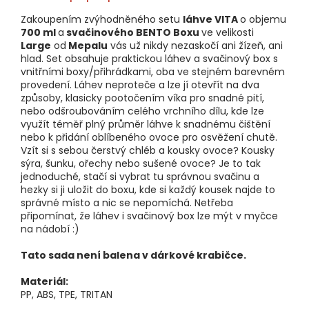
Zakoupením zvýhodněného setu
láhve VITA
o objemu
700 ml
a
svačinového BENTO Boxu
ve velikosti
Large
od
Mepalu
vás už nikdy nezaskočí ani žízeň, ani
hlad. Set obsahuje praktickou láhev a svačinový box s
vnitřními boxy/přihrádkami, oba ve stejném barevném
provedení. Láhev neproteče a lze jí otevřít na dva
způsoby, klasicky pootočením víka pro snadné pití,
nebo odšroubováním celého vrchního dílu, kde lze
využít téměř plný průměr láhve k snadnému čištění
nebo k přidání oblíbeného ovoce pro osvěžení chutě.
Vzít si s sebou čerstvý chléb a kousky ovoce? Kousky
sýra, šunku, ořechy nebo sušené ovoce? Je to tak
jednoduché, stačí si vybrat tu správnou svačinu a
hezky si ji uložit do boxu, kde si každý kousek najde to
správné místo a nic se nepomíchá. Netřeba
připomínat, že láhev i svačinový box lze mýt v myčce
na nádobí :)
Tato sada není balena v dárkové krabičce.
Materiál:
PP, ABS, TPE, TRITAN