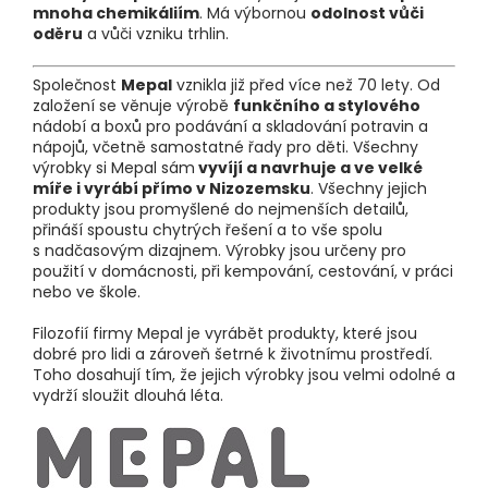
mnoha chemikáliím
. Má výbornou
odolnost vůči
oděru
a vůči vzniku trhlin.
Společnost
Mepal
vznikla již před více než 70 lety. Od
založení se věnuje výrobě
funkčního a stylového
nádobí a boxů pro podávání a skladování potravin a
nápojů, včetně samostatné řady pro děti. Všechny
výrobky si Mepal sám
vyvíjí a navrhuje a ve velké
míře i vyrábí přímo v Nizozemsku
. Všechny jejich
produkty jsou promyšlené do nejmenších detailů,
přináší spoustu chytrých řešení a to vše spolu
s nadčasovým dizajnem. Výrobky jsou určeny pro
použití v domácnosti, při kempování, cestování, v práci
nebo ve škole.
Filozofií firmy Mepal je vyrábět produkty, které jsou
dobré pro lidi a zároveň šetrné k životnímu prostředí.
Toho dosahují tím, že jejich výrobky jsou velmi odolné a
vydrží sloužit dlouhá léta.