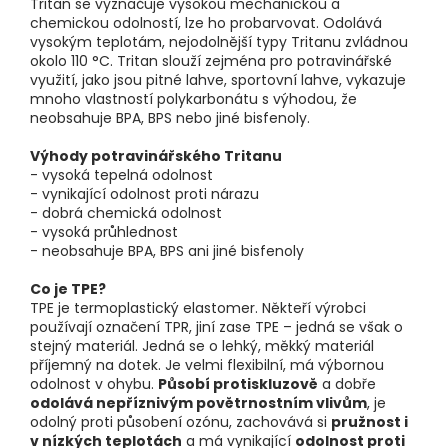
Tritan se vyznačuje vysokou mechanickou a
chemickou odolností, lze ho probarvovat. Odolává
vysokým teplotám, nejodolnější typy Tritanu zvládnou
okolo 110 °C. Tritan slouží zejména pro potravinářské
využití, jako jsou pitné lahve, sportovní lahve, vykazuje
mnoho vlastností polykarbonátu s výhodou, že
neobsahuje BPA, BPS nebo jiné bisfenoly.
Výhody potravinářského Tritanu
- vysoká tepelná odolnost
- vynikající odolnost proti nárazu
- dobrá chemická odolnost
- vysoká průhlednost
- neobsahuje BPA, BPS ani jiné bisfenoly
Co je TPE?
TPE je termoplastický elastomer. Někteří výrobci
používají označení TPR, jiní zase TPE – jedná se však o
stejný materiál. Jedná se o lehký, měkký materiál
příjemný na dotek. Je velmi flexibilní, má výbornou
odolnost v ohybu.
Působí protiskluzově
a dobře
odolává nepříznivým povětrnostním vlivům
, je
odolný proti působení ozónu, zachovává si
pružnost i
v nízkých teplotách
a má vynikající
odolnost proti