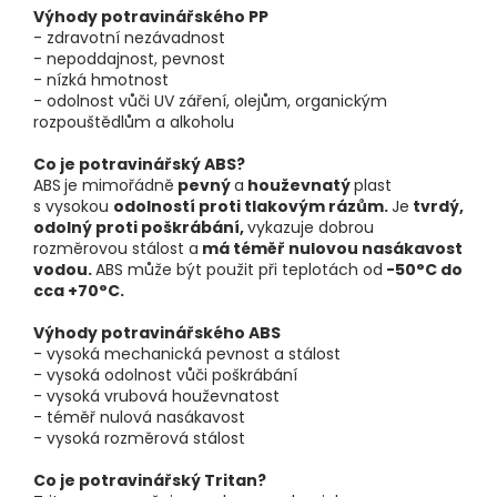
Výhody potravinářského PP
- zdravotní nezávadnost
- nepoddajnost, pevnost
- nízká hmotnost
- odolnost vůči UV záření, olejům, organickým
rozpouštědlům a alkoholu
Co je potravinářský ABS?
ABS
je mimořádně
pevný
a
houževnatý
plast
s vysokou
odolností proti tlakovým rázům.
Je
tvrdý,
odolný proti poškrábání,
vykazuje dobrou
rozměrovou stálost a
má téměř nulovou nasákavost
vodou.
ABS může být použit při teplotách od
-50°C do
cca +70°C.
Výhody potravinářského ABS
- vysoká mechanická pevnost a stálost
- vysoká odolnost vůči poškrábání
- vysoká vrubová houževnatost
- téměř nulová nasákavost
- vysoká rozměrová stálost
Co je potravinářský Tritan?