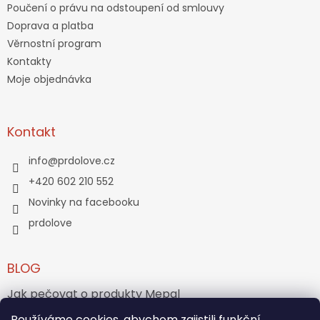
Poučení o právu na odstoupení od smlouvy
Doprava a platba
Věrnostní program
Kontakty
Moje objednávka
Kontakt
info
@
prdolove.cz
+420 602 210 552
Novinky na facebooku
prdolove
BLOG
Jak pečovat o produkty Mepal
Jak vznikl medvídek Teddy Bear?
Používáme cookies, abychom zajistili funkční