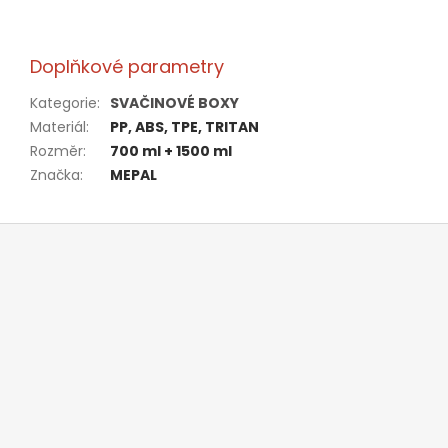
Doplňkové parametry
Kategorie
:
SVAČINOVÉ BOXY
Materiál
:
PP, ABS, TPE, TRITAN
Rozměr
:
700 ml + 1500 ml
Značka
:
MEPAL
Z
á
p
a
t
í