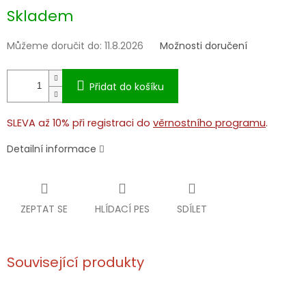
Měrná
Skladem
cena:
Můžeme doručit do:
11.8.2026
Možnosti doručení
Přidat do košíku
SLEVA až 10% při registraci do
věrnostního programu
.
Detailní informace
ZEPTAT SE
HLÍDACÍ PES
SDÍLET
Související produkty