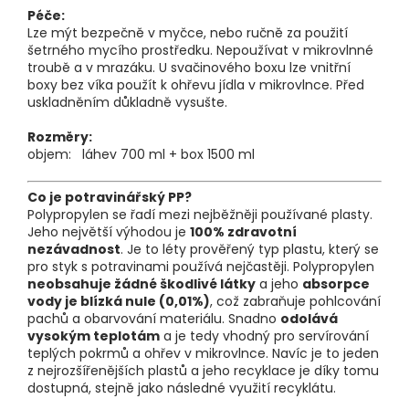
Péče:
Lze mýt bezpečně v myčce, nebo ručně za použití
šetrného mycího prostředku. Nepoužívat v mikrovlnné
troubě a v mrazáku. U svačinového boxu lze vnitřní
boxy bez víka použít k ohřevu jídla v mikrovlnce. Před
uskladněním důkladně vysušte.
Rozměry:
objem: láhev 700 ml + box 1500 ml
Co je potravinářský PP?
Polypropylen se řadí mezi nejběžněji používané plasty.
Jeho největší výhodou je
100% zdravotní
nezávadnost
. Je to léty prověřený typ plastu, který se
pro styk s potravinami používá nejčastěji. Polypropylen
neobsahuje žádné škodlivé látky
a jeho
absorpce
vody je blízká nule (0,01%)
, což zabraňuje pohlcování
pachů a obarvování materiálu. Snadno
odolává
vysokým teplotám
a je tedy vhodný pro servírování
teplých pokrmů a ohřev v mikrovlnce. Navíc je to jeden
z nejrozšířenějších plastů a jeho recyklace je díky tomu
dostupná, stejně jako následné využití recyklátu.