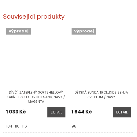
Související produkty
Výprodej
Výprodej
DÍVČÍ ZATEPLENÝ SOFTSHELLOVÝ
DĚTSKÁ BUNDA TROLLKIDS SENJA
KABÁT TROLLKIDS LILLESAND, NAVY /
3v1, PLUM / NAVY
MAGENTA
1 033 Kč
1 644 Kč
DETAIL
DETAIL
104
110
116
98