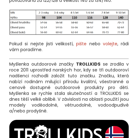
považována za 122/128 a velikost 140 za 134/140.
Pokud si nejste jisti velikostí,
pište
nebo
volejte
, rádi
vám poradíme.
Myšlenka outdoorové značky
TROLLKIDS
se zrodila v
roce 2011 uprostřed norských hor, kdy se tři outdooroví
nadšenci rozhodli založit tuto značku. Značku, která
nabízí rodinám milující přírodu kvalitní, všestranné a
cenově dostupné outdoorové produkty pro děti.
Myšlenka se rychle stala skutečností a TROLLKIDS se
dnes těší velké oblibě. V závislosti na oblasti použití jsou
modely voděodolné, větruodolné, vodoodpudivé
a/nebo prodyšné.