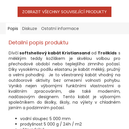
ZOBRAZIT VŠECHNY SOUVISEJÍCÍ PRODUKTY
Popis
Diskuze
Ostatní informace
Detailní popis produktu
Dívčí
softshellový kabát Kristiansand
od
Trollkids
s
měkkým teddy kožíškem je skvělou volbou pro
přechodové období nebo teplejšího zimního počasí.
Díky vysokému podílu elastanu je kabát měkký, pružný
a velmi pohodlný. Je to všestranný kabát vhodný na
outdoorové aktivity bez omezení volnosti pohybu.
Vyniká nejen výbornými funkčními vlastnostmi a
kvalitním zpracováním, ale také moderním,
nadčasovým designem. Tento kabát je výborným
společníkem do školky, školy, na výlety v chladném
jarním a podzimním počasí.
vodní sloupec 5 000 mm
prodyšnost 5 000 g / 24h / m2