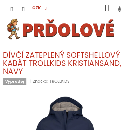
Přejít
NÁKUP
na
CZK
obsah
KOŠÍK
DÍVČÍ ZATEPLENÝ SOFTSHELLOVÝ
KABÁT TROLLKIDS KRISTIANSAND,
NAVY
Značka:
TROLLKIDS
Výprodej