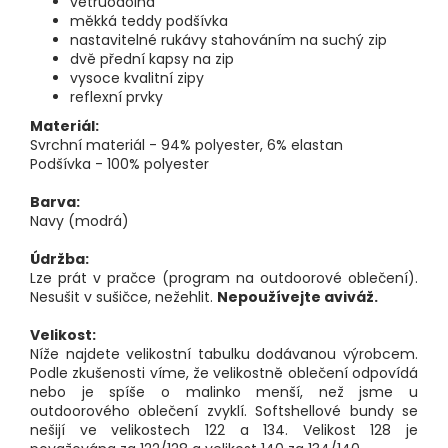
větruodolná
měkká teddy podšívka
nastavitelné rukávy stahováním na suchý zip
dvě přední kapsy na zip
vysoce kvalitní zipy
reflexní prvky
Materiál:
Svrchní materiál - 94% polyester, 6% elastan
Podšívka - 100% polyester
Barva:
Navy (modrá)
Údržba:
Lze prát v pračce (program na outdoorové oblečení).
Nesušit v sušičce, nežehlit.
Nepoužívejte aviváž.
Velikost:
Níže najdete velikostní tabulku dodávanou výrobcem.
Podle zkušenosti víme, že velikostně oblečení odpovídá
nebo je spíše o malinko menší, než jsme u
outdoorového oblečení zvyklí. Softshellové bundy se
nešijí ve velikostech 122 a 134. Velikost 128 je