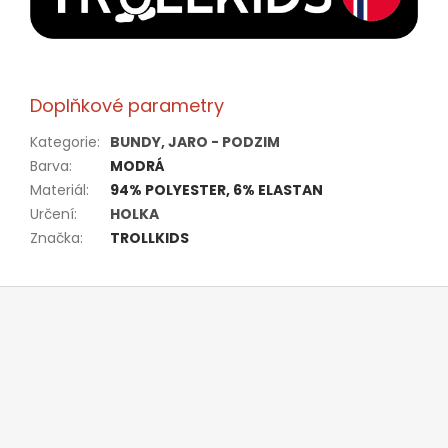
Doplňkové parametry
Kategorie
:
BUNDY, JARO - PODZIM
Barva
:
MODRÁ
Materiál
:
94% POLYESTER, 6% ELASTAN
Určení
:
HOLKA
Značka
:
TROLLKIDS
Z
á
p
a
t
í