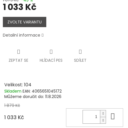
1 033 Kč
Měrná
cena:
ZVOLTE VARIANTU
Detailní informace
ZEPTAT SE
HLÍDACÍ PES
SDÍLET
Velikost: 104
Skladem
EAN:
4065651045172
Můžeme doručit do:
11.8.2026
1 879 Kč
Do 
1 033 Kč