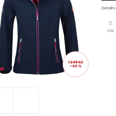
Detailn
TISK
1 249 Kč
–40 %