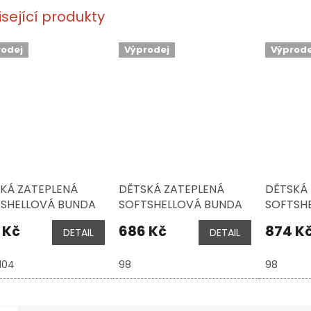
isející produkty
rodej
Výprodej
Výprode
KÁ ZATEPLENÁ
DĚTSKÁ ZATEPLENÁ
DĚTSKÁ 
SHELLOVÁ BUNDA
SOFTSHELLOVÁ BUNDA
SOFTSH
LKIDS TROLLFJORD
TROLLKIDS TROLLFJORD
TROLLKI
 Kč
686 Kč
874 K
DETAIL
DETAIL
AF GREEN / DAHLIA
, MALLOW PINK /
, MYSTI
PAPAYA
104
98
98