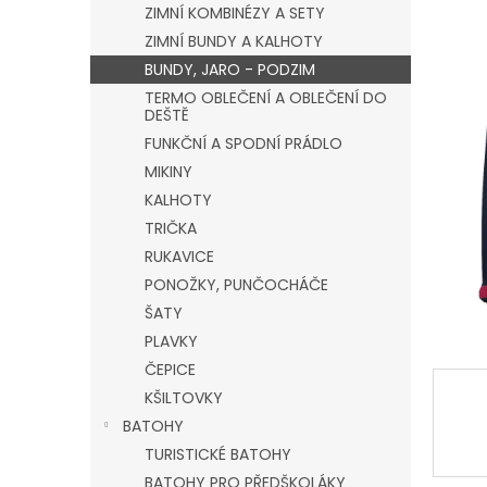
a
ZIMNÍ KOMBINÉZY A SETY
n
ZIMNÍ BUNDY A KALHOTY
e
BUNDY, JARO - PODZIM
l
TERMO OBLEČENÍ A OBLEČENÍ DO
DEŠTĚ
FUNKČNÍ A SPODNÍ PRÁDLO
MIKINY
KALHOTY
TRIČKA
RUKAVICE
PONOŽKY, PUNČOCHÁČE
ŠATY
PLAVKY
ČEPICE
KŠILTOVKY
BATOHY
TURISTICKÉ BATOHY
BATOHY PRO PŘEDŠKOLÁKY