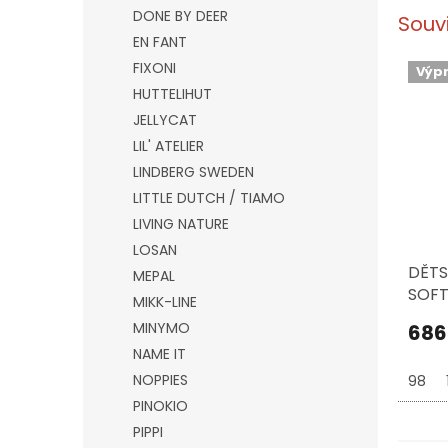
DONE BY DEER
Souv
EN FANT
FIXONI
Výp
HUTTELIHUT
JELLYCAT
LIL' ATELIER
LINDBERG SWEDEN
LITTLE DUTCH / TIAMO
LIVING NATURE
LOSAN
DĚTS
MEPAL
SOFT
MIKK-LINE
TROL
MINYMO
686
, LE
NAME IT
NOPPIES
98
PINOKIO
PIPPI