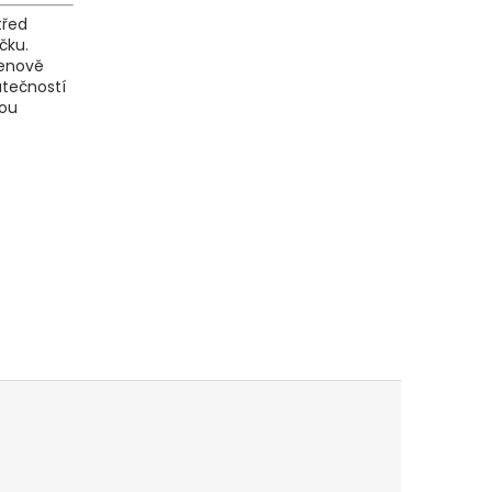
třed
čku.
cenově
utečností
sou