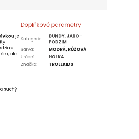
Doplňkové parametry
šívkou
je
BUNDY, JARO -
Kategorie
:
ity
PODZIM
odzimu.
Barva
:
MODRÁ, RŮŽOVÁ
ním, ale
Určení
:
HOLKA
Značka
:
TROLLKIDS
na suchý