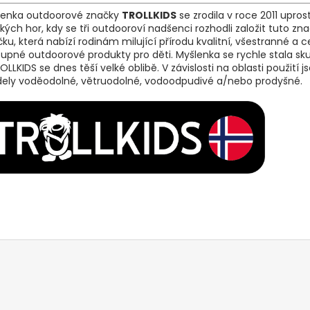
lenka outdoorové značky
TROLLKIDS
se zrodila v roce 2011 upros
kých hor, kdy se tři outdooroví nadšenci rozhodli založit tuto zna
ku, která nabízí rodinám milující přírodu kvalitní, všestranné a 
upné outdoorové produkty pro děti. Myšlenka se rychle stala sk
OLLKIDS se dnes těší velké oblibě. V závislosti na oblasti použití j
ely voděodolné, větruodolné, vodoodpudivé a/nebo prodyšné.