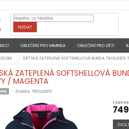
HLEDAT
EKCÍ
OBLEČENÍ PRO MIMINKA
OBLEČENÍ PRO DĚTI
B
PODZIM
DĚTSKÁ ZATEPLENÁ SOFTSHELLOVÁ BUNDA TROLLKIDS 
SKÁ ZATEPLENÁ SOFTSHELLOVÁ BUND
Y / MAGENTA
Značka:
TROLLKIDS
dej
1 249 Kč
749
Měrná
cena:
ZVOLT