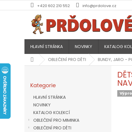
Přejít
+420 602 210 552
info@prdolove.cz
na
obsah
HLAVNÍ STRÁNKA
NOVINKY
KATALOG KOL
Domů
OBLEČENÍ PRO DĚTI
BUNDY, JARO - 
P
DĚT
o
Přeskočit
s
NAV
Kategorie
kategorie
t
r
Výpro
HLAVNÍ STRÁNKA
a
NOVINKY
n
KATALOG KOLEKCÍ
n
í
OBLEČENÍ PRO MIMINKA
p
OBLEČENÍ PRO DĚTI