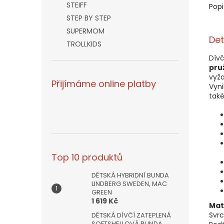
STEIFF
Popi
STEP BY STEP
SUPERMOM
Det
TROLLKIDS
Dívč
pru
vyža
Přijímáme online platby
Vyni
tak
Top 10 produktů
DĚTSKÁ HYBRIDNÍ BUNDA
LINDBERG SWEDEN, MAC
GREEN
1 619 Kč
Mat
Svrc
DĚTSKÁ DÍVČÍ ZATEPLENÁ
SOFTSHELLOVÁ BUNDA