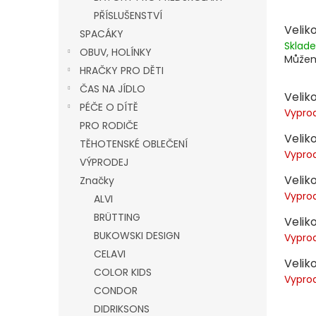
PŘÍSLUŠENSTVÍ
Veliko
SPACÁKY
Skla
OBUV, HOLÍNKY
Můžem
HRAČKY PRO DĚTI
ČAS NA JÍDLO
Veliko
PÉČE O DÍTĚ
Vypro
PRO RODIČE
Veliko
TĚHOTENSKÉ OBLEČENÍ
Vypro
VÝPRODEJ
Veliko
Značky
Vypro
ALVI
BRÜTTING
Veliko
BUKOWSKI DESIGN
Vypro
CELAVI
Veliko
COLOR KIDS
Vypro
CONDOR
DIDRIKSONS