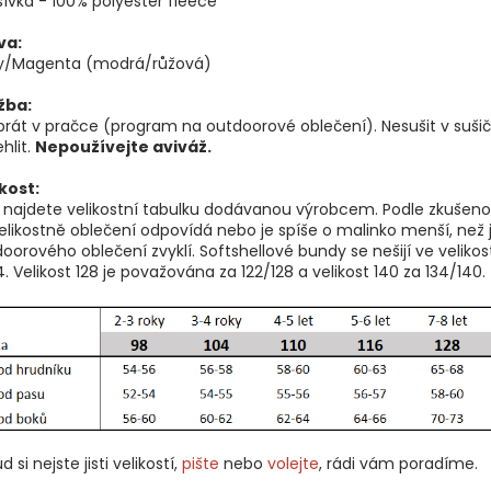
ívka - 100% polyester fleece
va:
y/Magenta (modrá/růžová)
žba:
prát v pračce (program na outdoorové oblečení). Nesušit v sušič
hlit.
Nepoužívejte aviváž.
kost:
 najdete velikostní tabulku dodávanou výrobcem. Podle zkušeno
elikostně oblečení odpovídá nebo je spíše o malinko menší, než
oorového oblečení zvyklí. Softshellové bundy se nešijí ve velikos
4. Velikost 128 je považována za 122/128 a velikost 140 za 134/140.
d si nejste jisti velikostí,
pište
nebo
volejte
, rádi vám poradíme.