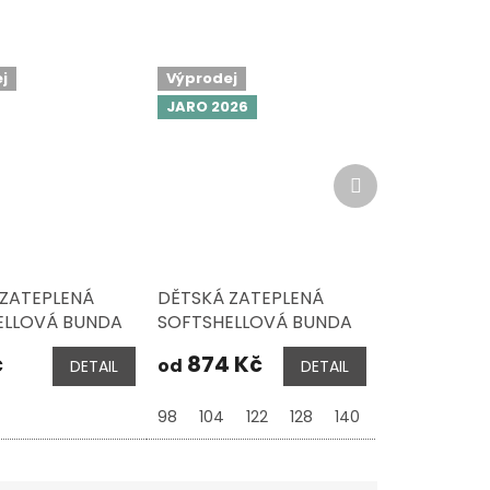
j
Výprodej
JARO 2026
Další
produkt
ZATEPLENÁ
DĚTSKÁ ZATEPLENÁ
ELLOVÁ BUNDA
SOFTSHELLOVÁ BUNDA
DS TROLLFJORD
TROLLKIDS TROLLFJORD
č
874 Kč
od
DETAIL
DETAIL
C BLUE / ORANGE
, MEDIUM BLUE / GREEN
98
104
122
128
140
152