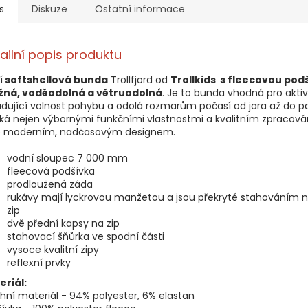
s
Diskuze
Ostatní informace
ailní popis produktu
í
softshellová bunda
Trollfjord od
Trollkids s fleecovou pod
žná, voděodolná a větruodolná
. Je to bunda vhodná pro aktiv
dující volnost pohybu a odolá rozmarům počasí od jara až do p
ká nejen výbornými funkčními vlastnostmi a kvalitním zpracová
é moderním, nadčasovým designem.
vodní sloupec 7 000 mm
fleecová podšívka
prodloužená záda
rukávy mají lyckrovou manžetou a jsou překryté stahováním 
zip
dvě přední kapsy na zip
stahovací šňůrka ve spodní části
vysoce kvalitní zipy
reflexní prvky
eriál:
hní materiál - 94% polyester, 6% elastan