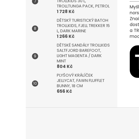
TROLLKIDS 30 L,
TROLLTUNGA PACK, PETROL
Myš
1 728 Kč
nors
Znač
DĚTSKÝ TURISTICKÝ BATOH
dost
TROLLKIDS, FJELL TREKKER 15
a TR
L, DARK MARINE
mod
1 266 Kč
DĚTSKÉ SANDÁLY TROLLKIDS
SALTFJORD BAREFOOT,
LIGHT MAGENTA / DARK
MINT
804 Kč
PLYŠOVÝ KRÁLÍČEK
JELLYCAT, FAWN FLUFFLET
BUNNY, 18 CM
656 Kč
Z
á
p
a
t