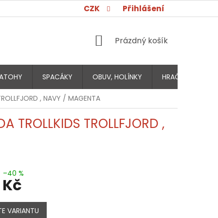
CZK
Přihlášení
NÁKUPNÍ
Prázdný košík
KOŠÍK
ATOHY
SPACÁKY
OBUV, HOLÍNKY
HRAČKY PRO DĚT
TROLLFJORD , NAVY / MAGENTA
A TROLLKIDS TROLLFJORD ,
–40 %
 Kč
E VARIANTU