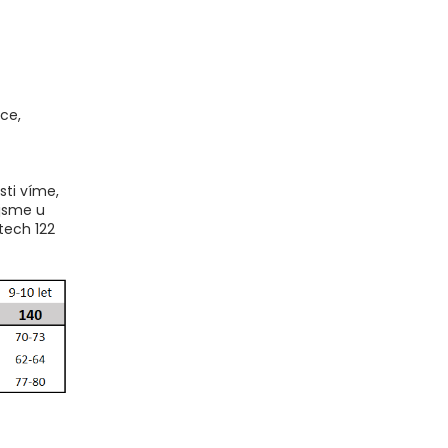
ce,
sti víme,
 jsme u
tech 122