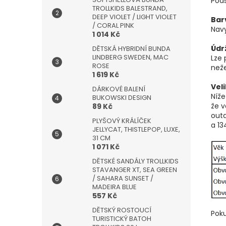
Podš
TROLLKIDS BALESTRAND,
DEEP VIOLET / LIGHT VIOLET
Bar
/ CORAL PINK
Nav
1 014 Kč
Údr
DĚTSKÁ HYBRIDNÍ BUNDA
LINDBERG SWEDEN, MAC
Lze 
ROSE
neže
1 619 Kč
Veli
DÁRKOVÉ BALENÍ
Níže
BUKOWSKI DESIGN
že v
89 Kč
outd
PLYŠOVÝ KRÁLÍČEK
a 13
JELLYCAT, THISTLEPOP, LUXE,
31 CM
1 071 Kč
DĚTSKÉ SANDÁLY TROLLKIDS
STAVANGER XT, SEA GREEN
/ SAHARA SUNSET /
MADEIRA BLUE
557 Kč
DĚTSKÝ ROSTOUCÍ
Poku
TURISTICKÝ BATOH