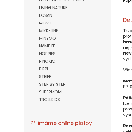
LITTLE DUTCH / TIAMO
Popi
LIVING NATURE
LOSAN
Det
MEPAL
MIKK-LINE
Trvá
prot
MINYMO
hrn
NAME IT
něj 
nev
NOPPIES
vydr
PINOKIO
PIPPI
Všec
STEIFF
Mat
STEP BY STEP
PP, 
SUPERMOM
Péč
TROLLKIDS
Lze
pros
vysc
Přijímáme online platby
Roz
veli