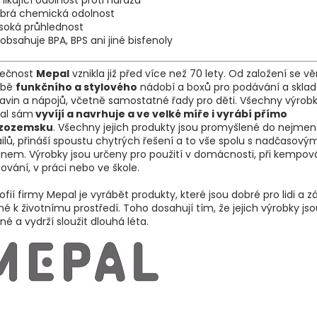
nikající odolnost proti nárazu
obrá chemická odolnost
soká průhlednost
obsahuje BPA, BPS ani jiné bisfenoly
lečnost
Mepal
vznikla již před více než 70 lety. Od založení se v
obě
funkčního a stylového
nádobí a boxů pro podávání a skla
avin a nápojů, včetně samostatné řady pro děti. Všechny výrobk
al sám
vyvíjí a navrhuje a ve velké míře i vyrábí přímo
izozemsku
. Všechny jejich produkty jsou promyšlené do nejmen
ilů, přináší spoustu chytrých řešení a to vše spolu s nadčasový
jnem. Výrobky jsou určeny pro použití v domácnosti, při kempová
ování, v práci nebo ve škole.
zofií firmy Mepal je vyrábět produkty, které jsou dobré pro lidi a 
né k životnímu prostředí. Toho dosahují tím, že jejich výrobky js
né a vydrží sloužit dlouhá léta.