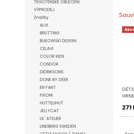
TĚHOTENSKÉ OBLEČENÍ
VÝPRODEJ
Souv
Značky
ALVI
Akc
BRÜTTING
BUKOWSKI DESIGN
CELAVI
COLOR KIDS
CONDOR
DIDRIKSONS
DONE BY DEER
EN FANT
DĚTS
FIXONI
HRNE
ML, 
HUTTELIHUT
271
NÁMO
JELLYCAT
LIL' ATELIER
LINDBERG SWEDEN