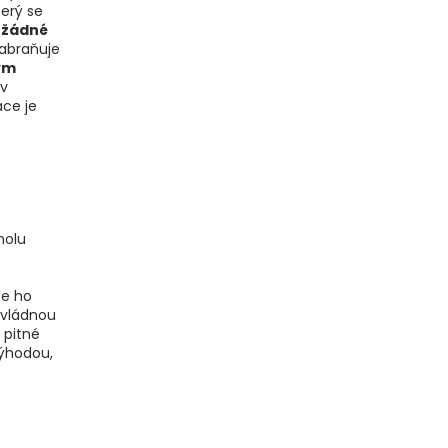
terý se
 žádné
zabraňuje
ým
 v
ace je
holu
ze ho
zvládnou
u pitné
výhodou,