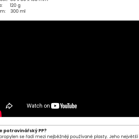
a: 120 g
em: 300 ml
je potravinářský PP?
propylen se řadí mezi nejběžněji používané plasty. Jeho největš