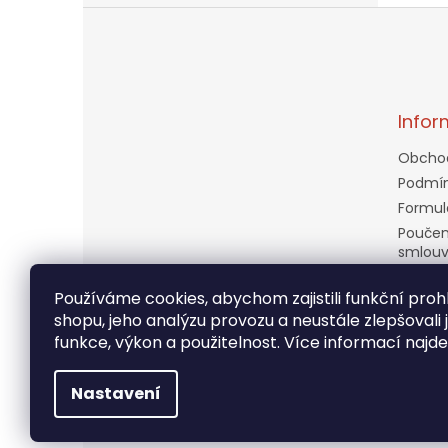
Z
á
p
a
t
Infor
í
Obcho
Podmín
Formul
Poučen
smlou
Doprav
Používáme cookies, abychom zajistili funkční prohl
Věrnos
shopu, jeho analýzu provozu a neustále zlepšovali 
Kontak
funkce, výkon a použitelnost. Více informací najd
Moje o
Nastavení
Copyright 2026
PRĎOLOVÉ
. Všechna práva vyhra