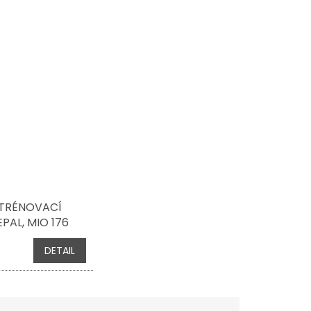
 TRÉNOVACÍ
PAL, MIO 176
TLE DUTCH -
DETAIL
CKÝ ZÁLIV