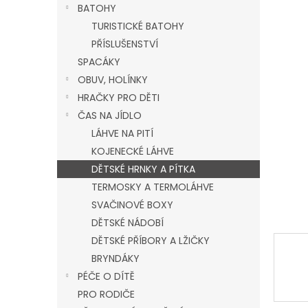
a
BATOHY
n
TURISTICKÉ BATOHY
e
PŘÍSLUŠENSTVÍ
l
SPACÁKY
OBUV, HOLÍNKY
HRAČKY PRO DĚTI
ČAS NA JÍDLO
LÁHVE NA PITÍ
KOJENECKÉ LÁHVE
DĚTSKÉ HRNKY A PÍTKA
TERMOSKY A TERMOLÁHVE
SVAČINOVÉ BOXY
DĚTSKÉ NÁDOBÍ
DĚTSKÉ PŘÍBORY A LŽIČKY
BRYNDÁKY
PÉČE O DÍTĚ
PRO RODIČE