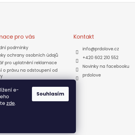
mace pro vás
Kontakt
dní podmínky
info
@
prdolove.cz
ky ochrany osobních údajů
+420 602 210 552
ář pro uplatnění reklamace
Novinky na facebooku
í o právu na odstoupení od
prdolove
vy
a a platba
ížení e-
tní program
Souhlasím
jeho
ty
ete
zde
.
bjednávka
zena.