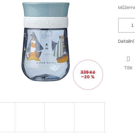
Můžeme 
Detailn
TISK
339 Kč
–20 %