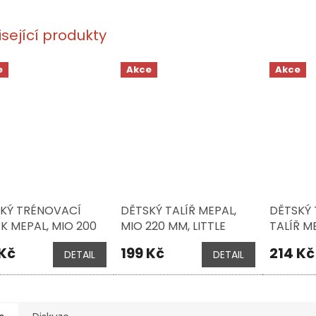
isející produkty
e
Akce
Akce
KÝ TRÉNOVACÍ
DĚTSKÝ TALÍŘ MEPAL,
DĚTSKÝ
K MEPAL, MIO 200
MIO 220 MM, LITTLE
TALÍŘ ME
LITTLE DUTCH -
DUTCH - NÁMOŘNICKÝ
MM, LIT
 Kč
199 Kč
214 Kč
DETAIL
DETAIL
ŘNICKÝ ZÁLIV
ZÁLIV
NÁMOŘNI