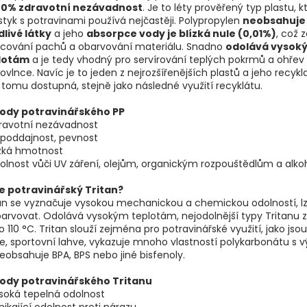
00% zdravotní nezávadnost
. Je to léty prověřený typ plastu, k
styk s potravinami používá nejčastěji. Polypropylen
neobsahuje
livé látky
a jeho
absorpce vody je blízká nule (0,01%)
, což 
lcování pachů a obarvování materiálu. Snadno
odolává vysok
lotám
a je tedy vhodný pro servírování teplých pokrmů a ohřev
ovlnce. Navíc je to jeden z nejrozšířenějších plastů a jeho recykl
 tomu dostupná, stejně jako následné využití recyklátu.
ody potravinářského PP
dravotní nezávadnost
epoddajnost, pevnost
ízká hmotnost
olnost vůči UV záření, olejům, organickým rozpouštědlům a alko
je potravinářský Tritan?
an se vyznačuje vysokou mechanickou a chemickou odolností, l
arvovat. Odolává vysokým teplotám, nejodolnější typy Tritanu 
o 110 °C. Tritan slouží zejména pro potravinářské využití, jako jso
e, sportovní lahve, vykazuje mnoho vlastností polykarbonátu s 
eobsahuje BPA, BPS nebo jiné bisfenoly.
ody potravinářského Tritanu
soká tepelná odolnost