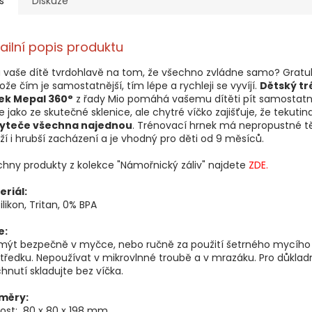
s
Diskuze
ailní popis produktu
 vaše dítě tvrdohlavě na tom, že všechno zvládne samo? Gratu
ože čím je samostatnější, tím lépe a rychleji se vyvíjí.
Dětský tr
ek Mepal 360°
z řady Mio pomáhá vašemu dítěti pít samostatně.
je jako ze skutečné sklenice, ale chytré víčko zajišťuje, že tekutin
yteče všechna najednou
. Trénovací hrnek má nepropustné t
ží i hrubší zacházení a je vhodný pro děti od 9 měsíců.
hny produkty z kolekce "Námořnický záliv" najdete
ZDE.
eriál:
Silikon, Tritan, 0% BPA
e:
 mýt bezpečně v myčce, nebo ručně za použití šetrného mycího
tředku. Nepoužívat v mikrovlnné troubě a v mrazáku. Pro důklad
hnutí skladujte bez víčka.
měry:
kost: 80 x 80 x 198 mm