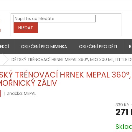
HLEDAT
EKCÍ
OBLEČENÍ PRO MIMINKA
OBLEČENÍ PRO DĚTI
B
DĚTSKÝ TRÉNOVACÍ HRNEK MEPAL 360°, MIO 300 ML, LITTLE 
SKÝ TRÉNOVACÍ HRNEK MEPAL 360°, M
OŘNICKÝ ZÁLIV
Značka:
MEPAL
339 Kč
271
Měrná
Skla
cena: