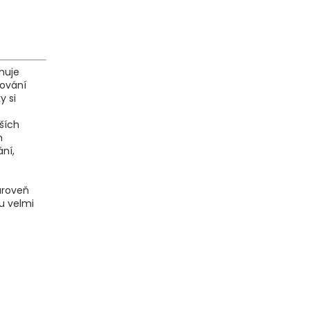
ěnuje
dování
y si
ších
m
ní,
zároveň
ou velmi