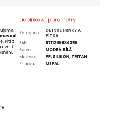
Doplňkové parametry
lujeme,
DĚTSKÉ HRNKY A
Kategorie
:
énovací
PÍTKA
 Pití z
EAN
:
8711269934358
a uvnitř
Barva
:
MODRÁ,BÍLÁ
ěsnění,
Materiál
:
PP, SILIKON, TRITAN
Značka
:
MEPAL
né