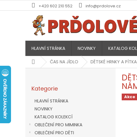
Přejít
+420 602 210 552
info@prdolove.cz
na
obsah
HLAVNÍ STRÁNKA
NOVINKY
KATALOG KOL
Domů
ČAS NA JÍDLO
DĚTSKÉ HRNKY A PÍTKA
P
DĚT
o
Přeskočit
s
NÁM
Kategorie
kategorie
t
r
Akce
HLAVNÍ STRÁNKA
a
NOVINKY
n
KATALOG KOLEKCÍ
n
í
OBLEČENÍ PRO MIMINKA
p
OBLEČENÍ PRO DĚTI