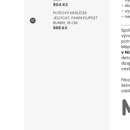
- vy
804 Kč
- d
- vy
PLYŠOVÝ KRÁLÍČEK
- ne
JELLYCAT, FAWN FLUFFLET
BUNNY, 18 CM
656 Kč
Spo
výr
potr
Mep
v N
deta
diza
cest
Filo
šetr
odol