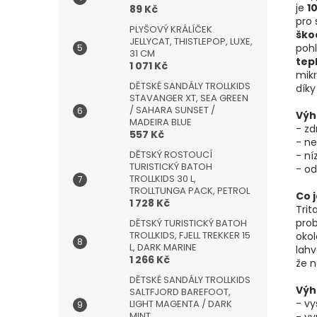
je
1
89 Kč
pro 
PLYŠOVÝ KRÁLÍČEK
škod
JELLYCAT, THISTLEPOP, LUXE,
poh
31 CM
tep
1 071 Kč
mikr
DĚTSKÉ SANDÁLY TROLLKIDS
díky
STAVANGER XT, SEA GREEN
/ SAHARA SUNSET /
Výh
MADEIRA BLUE
- z
557 Kč
- n
DĚTSKÝ ROSTOUCÍ
- n
TURISTICKÝ BATOH
- od
TROLLKIDS 30 L,
TROLLTUNGA PACK, PETROL
Co 
1 728 Kč
Trit
prob
DĚTSKÝ TURISTICKÝ BATOH
TROLLKIDS, FJELL TREKKER 15
okol
L, DARK MARINE
lahv
1 266 Kč
že n
DĚTSKÉ SANDÁLY TROLLKIDS
Výh
SALTFJORD BAREFOOT,
- vy
LIGHT MAGENTA / DARK
MINT