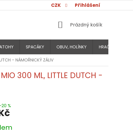
CZK
Přihlášení
NÁKUPNÍ
Prázdný košík
KOŠÍK
ATOHY
SPACÁKY
OBUV, HOLÍNKY
HRAČKY PRO DĚT
DUTCH - NÁMOŘNICKÝ ZÁLIV
IO 300 ML, LITTLE DUTCH -
–20 %
 Kč
dem