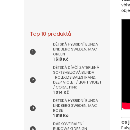
váh
obj
Top 10 produktů
DĚTSKÁ HYBRIDNÍ BUNDA
LINDBERG SWEDEN, MAC
GREEN
1 619 Kč
DĚTSKÁ DÍVČÍ ZATEPLENÁ
SOFTSHELLOVÁ BUNDA
TROLLKIDS BALESTRAND,
DEEP VIOLET / LIGHT VIOLET
/ CORAL PINK
1 014 Kč
DĚTSKÁ HYBRIDNÍ BUNDA
LINDBERG SWEDEN, MAC
ROSE
1 619 Kč
Co 
DÁRKOVÉ BALENÍ
Poly
BUKOWSKI DESIGN