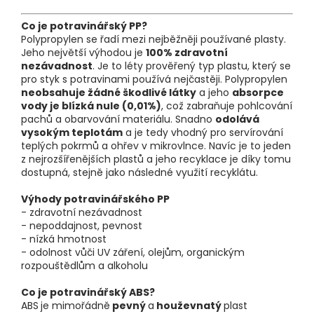
Co je potravinářský PP?
Polypropylen se řadí mezi nejběžněji používané plasty.
Jeho největší výhodou je
100% zdravotní
nezávadnost
. Je to léty prověřený typ plastu, který se
pro styk s potravinami používá nejčastěji. Polypropylen
neobsahuje žádné škodlivé látky
a jeho
absorpce
vody je blízká nule (0,01%)
, což zabraňuje pohlcování
pachů a obarvování materiálu. Snadno
odolává
vysokým teplotám
a je tedy vhodný pro servírování
teplých pokrmů a ohřev v mikrovlnce. Navíc je to jeden
z nejrozšířenějších plastů a jeho recyklace je díky tomu
dostupná, stejně jako následné využití recyklátu.
Výhody potravinářského PP
- zdravotní nezávadnost
- nepoddajnost, pevnost
- nízká hmotnost
- odolnost vůči UV záření, olejům, organickým
rozpouštědlům a alkoholu
Co je potravinářský ABS?
ABS
je mimořádně
pevný
a
houževnatý
plast