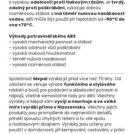
s vysokou
odolností proti tlakovým rázům.
Je
tvrdý,
odolný proti poškrábání,
vykazuje dobrou
rozměrovou stálost a
má téměř nulovou nasákavost
vodou.
ABS může být použit při teplotách od
-50°C do
cca +70°C.
Výhody potravinářského ABS
- vysoká mechanická pevnost a stálost
- vysoká odolnost vůči poškrábání
- vysoká vrubová houževnatost
- téměř nulová nasákavost
- vysoká rozměrová stálost
Společnost
Mepal
vznikla již před více než 70 lety. Od
založení se věnuje výrobě
funkčního a stylového
nádobí a boxů pro podávání a skladování potravin a
nápojů, včetně samostatné řady pro děti. Všechny
výrobky si Mepal sám
vyvíjí a navrhuje a ve velké
míře i vyrábí přímo v Nizozemsku
. Všechny jejich
produkty jsou promyšlené do nejmenších detailů,
přináší spoustu chytrých řešení a to vše spolu
s nadčasovým dizajnem. Výrobky jsou určeny pro
použití v domácnosti, při kempování, cestování, v práci