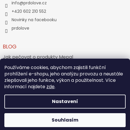
info
@
prdolove.cz
+420 602 210 552
Novinky na facebooku
prdolove
BLOG
Jak pečovat o produkty Mepal
Jak vznikl medvídek Teddy Bear?
Používáme cookies, abychom zajistili funkční
prohlížení e-shopu, jeho analýzu provozu a neustále
zlepšovali jeho funkce, výkon a použitelnost. Více
ARCHIV
informací najdete
zde
.
Nastavení
Vytvořil Shoptet
Souhlasím
Copyright 2026
PRĎOLOVÉ
. Všechna práva vyhrazena.