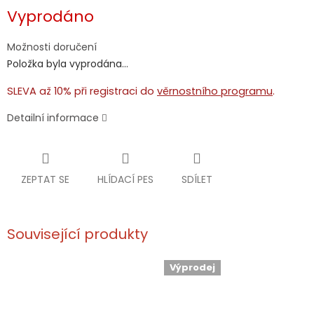
Měrná
Vyprodáno
cena:
Možnosti doručení
Položka byla vyprodána…
SLEVA až 10% při registraci do
věrnostního programu
.
Detailní informace
ZEPTAT SE
HLÍDACÍ PES
SDÍLET
Související produkty
Výprodej