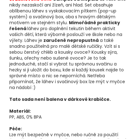
nikdy nezaskočí ani žízeň, ani hlad. Set obsahuje
oblíbenou láhev s vyskakovacím pítkem (pop-up
systém) a svačinový box, oba s hravým dětským
motivem ve stejném stylu.
Mimořádně prakticky
řešená
láhev pro doplnění tekutin během aktivit
vašich dětí, která výborně poslouží ve škole nebo na
výlety. Láhev je
zaručeně nepropustná
a také
snadno použitelná pro malé dětské ručičky. Vzít si s
sebou čerstvý chléb a kousky ovoce? Kousky sýra,
šunku, ořechy nebo sušené ovoce? Je to tak
jednoduché, stačí si vybrat tu správnou svačinu a
hezky si ji uložit do boxu, kde si každý kousek najde to
správné místo a nic se nepomíchá. Netřeba
připomínat, že láhev i svačinový box lze mýt v myčce
na nádobí :)
Tato sada není balena v dárkové krabičce.
Materiál:
PP, ABS, 0% BPA
Péče:
Lze mýt bezpečně v myčce, nebo ručně za použití