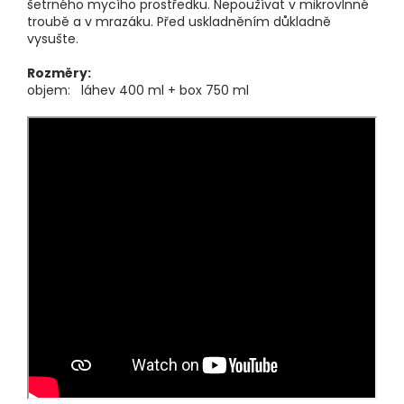
šetrného mycího prostředku. Nepoužívat v mikrovlnné
troubě a v mrazáku. Před uskladněním důkladně
vysušte.
Rozměry:
objem: láhev 400 ml + box 750 ml