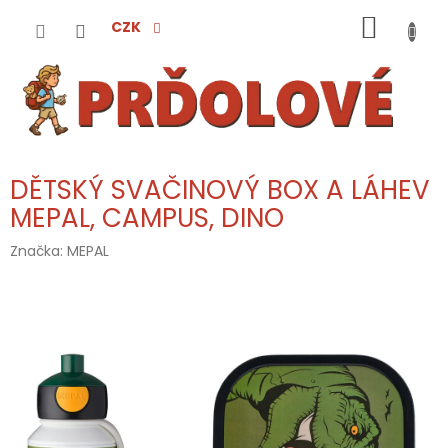
Přejít
NÁKUP
na
CZK
obsah
KOŠÍK
DĚTSKÝ SVAČINOVÝ BOX A LÁHEV
MEPAL, CAMPUS, DINO
Značka:
MEPAL