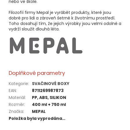
nebo ve škole.
Filozofií firmy Mepal je vyrábět produkty, které jsou
dobré pro lidi a zároveň šetrné k životnímu prostředí.
Toho dosahují tím, že jejich výrobky jsou velmi odolné a
vydrží sloužit dlouhá léta.
Doplňkové parametry
Kategorie
:
SVAČINOVÉ BOXY
EAN
:
8711269987873
Materiál
:
PP, ABS, SILIKON
Rozměr
:
400 ml + 750 ml
Značka
:
MEPAL
Položka byla vyprodána…