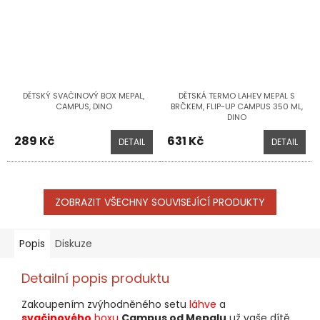
DĚTSKÝ SVAČINOVÝ BOX MEPAL,
DĚTSKÁ TERMO LAHEV MEPAL S
CAMPUS, DINO
BRČKEM, FLIP-UP CAMPUS 350 ML,
DINO
289 Kč
631 Kč
DETAIL
DETAIL
ZOBRAZIT VŠECHNY SOUVISEJÍCÍ PRODUKTY
Popis
Diskuze
Detailní popis produktu
Zakoupením zvýhodněného setu
láhve
a
svačinového
boxu
Campus od Mepalu
už vaše dítě