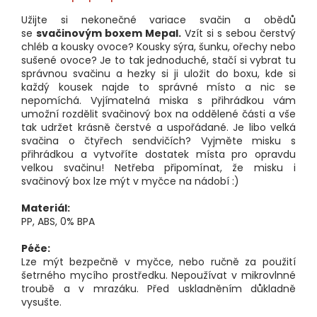
Užijte si nekonečné variace svačin a obědů
se
svačinovým boxem Mepal.
Vzít si s sebou čerstvý
chléb a kousky ovoce? Kousky sýra, šunku, ořechy nebo
sušené ovoce? Je to tak jednoduché, stačí si vybrat tu
správnou svačinu a hezky si ji uložit do boxu, kde si
každý kousek najde to správné místo a nic se
nepomíchá. Vyjímatelná miska s přihrádkou vám
umožní rozdělit svačinový box na oddělené části a vše
tak udržet krásně čerstvé a uspořádané. Je libo velká
svačina o čtyřech sendvičích? Vyjměte misku s
přihrádkou a vytvoříte dostatek místa pro opravdu
velkou svačinu! Netřeba připomínat, že misku i
svačinový box lze mýt v myčce na nádobí :)
Materiál:
PP, ABS, 0% BPA
Péče:
Lze mýt bezpečně v myčce, nebo ručně za použití
šetrného mycího prostředku. Nepoužívat v mikrovlnné
troubě a v mrazáku. Před uskladněním důkladně
vysušte.