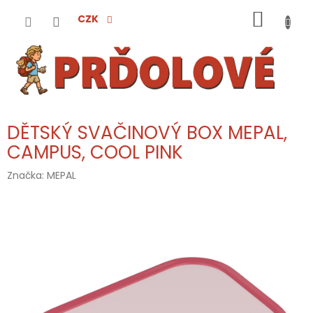
Přejít
NÁKUP
na
CZK
obsah
KOŠÍK
DĚTSKÝ SVAČINOVÝ BOX MEPAL,
CAMPUS, COOL PINK
Značka:
MEPAL