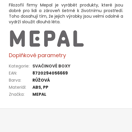
Filozofií firmy Mepal je vyrábět produkty, které jsou
dobré pro lidi a zároveň šetrné k životnímu prostředí.
Toho dosahují tím, že jejich výrobky jsou velmi odolné a
vydrží sloužit dlouhá léta.
Doplňkové parametry
Kategorie
:
SVAČINOVÉ BOXY
EAN
:
8720294056669
Barva
:
RŮŽOVÁ
Materiál
:
ABS, PP
Značka
:
MEPAL
Z
á
p
a