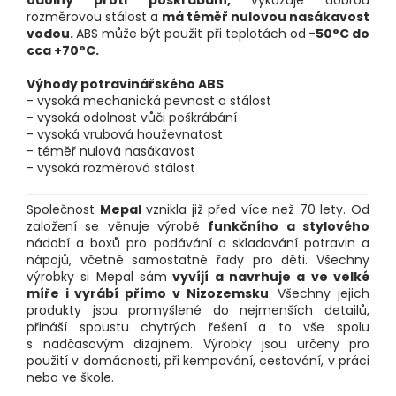
odolný proti poškrábání,
vykazuje dobrou
rozměrovou stálost a
má téměř nulovou nasákavost
vodou.
ABS může být použit při teplotách od
-50°C do
cca +70°C.
Výhody potravinářského ABS
- vysoká mechanická pevnost a stálost
- vysoká odolnost vůči poškrábání
- vysoká vrubová houževnatost
- téměř nulová nasákavost
- vysoká rozměrová stálost
Společnost
Mepal
vznikla již před více než 70 lety. Od
založení se věnuje výrobě
funkčního a stylového
nádobí a boxů pro podávání a skladování potravin a
nápojů, včetně samostatné řady pro děti. Všechny
výrobky si Mepal sám
vyvíjí a navrhuje a ve velké
míře i vyrábí přímo v Nizozemsku
. Všechny jejich
produkty jsou promyšlené do nejmenších detailů,
přináší spoustu chytrých řešení a to vše spolu
s nadčasovým dizajnem. Výrobky jsou určeny pro
použití v domácnosti, při kempování, cestování, v práci
nebo ve škole.