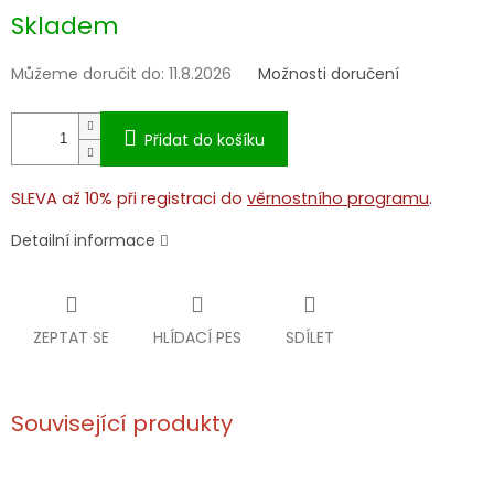
Měrná
Skladem
cena:
Můžeme doručit do:
11.8.2026
Možnosti doručení
Přidat do košíku
SLEVA až 10% při registraci do
věrnostního programu
.
Detailní informace
ZEPTAT SE
HLÍDACÍ PES
SDÍLET
Související produkty