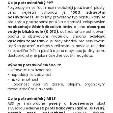
Co je potravinářský PP?
Polypropylen se řadí mezi nejběžněji používané plasty.
Jeho největší výhodou je
100% zdravotní
nezávadnost
. Je to léty prověřený typ plastu, který se
pro styk s potravinami používá nejčastěji. Polypropylen
neobsahuje žádné škodlivé látky
a jeho
absorpce
vody je blízká nule (0,01%)
, což zabraňuje pohlcování
pachů a obarvování materiálu. Snadno
odolává
vysokým teplotám
a je tedy vhodný pro servírování
teplých pokrmů a ohřev v mikrovlnce. Navíc je to jeden
z nejrozšířenějších plastů a jeho recyklace je díky tomu
dostupná, stejně jako následné využití recyklátu.
Výhody potravinářského PP
- zdravotní nezávadnost
- nepoddajnost, pevnost
- nízká hmotnost
- odolnost vůči UV záření, olejům, organickým
rozpouštědlům a alkoholu
Co je potravinářský ABS?
ABS
je mimořádně
pevný
a
houževnatý
plast
s vysokou
odolností proti tlakovým rázům.
Je
tvrdý,