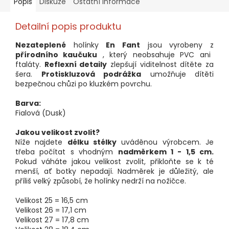
Popis
Diskuze
Ostatní informace
Detailní popis produktu
Nezateplené
holínky
En Fant
jsou vyrobeny z
přírodního kaučuku
, který neobsahuje PVC ani
ftaláty.
Reflexní detaily
zlepšují viditelnost dítěte za
šera.
Protiskluzová podrážka
umožňuje dítěti
bezpečnou chůzi po kluzkém povrchu.
Barva:
Fialová (Dusk)
Jakou velikost zvolit?
Níže najdete
délku stélky
uváděnou výrobcem. Je
třeba počítat s vhodným
nadměrkem 1 - 1,5 cm.
Pokud váháte jakou velikost zvolit, přikloňte se k té
menší, ať botky nepadají. Nadměrek je důležitý, ale
příliš velký způsobí, že holínky nedrží na nožičce.
Velikost 25 = 16,5 cm
Velikost 26 = 17,1 cm
Velikost 27 = 17,8 cm