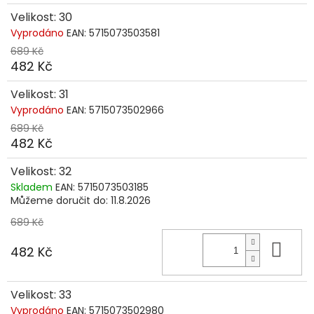
Velikost: 30
Vyprodáno
EAN:
5715073503581
689 Kč
482 Kč
Velikost: 31
Vyprodáno
EAN:
5715073502966
689 Kč
482 Kč
Velikost: 32
Skladem
EAN:
5715073503185
Můžeme doručit do:
11.8.2026
689 Kč
Do 
482 Kč
Velikost: 33
Vyprodáno
EAN:
5715073502980