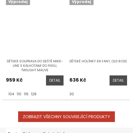
Výprodej
Výprodej
DĚTSKÁ SOUPRAVA DO DEŠTĚ MIKK-
DĚTSKÉ HOLÍNKY EN FANT, OLD ROSE
LINE S KALHOTAMI DO PASU,
TWILIGHT MAUVE
959 Kč
636 Kč
DETAIL
DETAIL
104
110
116
128
30
ZOBRAZIT VŠECHNY SOUVISEJÍCÍ PRODUKTY