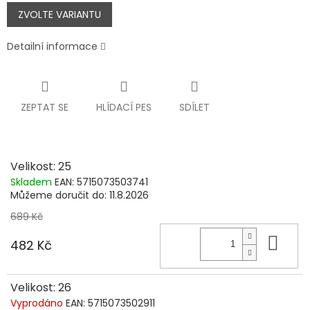
Měrná
cena:
ZVOLTE VARIANTU
Detailní informace
ZEPTAT SE
HLÍDACÍ PES
SDÍLET
Velikost: 25
Skladem
EAN:
5715073503741
Můžeme doručit do:
11.8.2026
689 Kč
Do 
482 Kč
Velikost: 26
Vyprodáno
EAN:
5715073502911