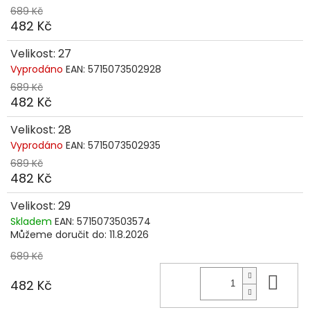
689 Kč
482 Kč
Velikost: 27
Vyprodáno
EAN:
5715073502928
689 Kč
482 Kč
Velikost: 28
Vyprodáno
EAN:
5715073502935
689 Kč
482 Kč
Velikost: 29
Skladem
EAN:
5715073503574
Můžeme doručit do:
11.8.2026
689 Kč
Do 
482 Kč