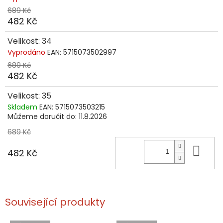
689 Kč
482 Kč
Velikost: 34
Vyprodáno
EAN:
5715073502997
689 Kč
482 Kč
Velikost: 35
Skladem
EAN:
5715073503215
Můžeme doručit do:
11.8.2026
689 Kč
Do 
482 Kč
Související produkty