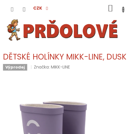
Přejít
NÁKUP
na
CZK
obsah
KOŠÍK
DĚTSKÉ HOLÍNKY MIKK-LINE, DUSK
Značka:
MIKK-LINE
Výprodej