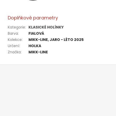
Doplňkové parametry
Kategorie
:
KLASICKÉ HOLÍNKY
Barva
:
FIALOVÁ
Kolekce
:
MIKK-LINE, JARO - LÉTO 2025
Určení
:
HOLKA
Značka
:
MIKK-LINE
Z
á
p
a
t
í