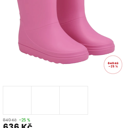
849 Kč
–25 %
849 Kč
–25 %
636 Kč