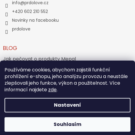
info
@
prdolove.cz
+420 602 210 552
Novinky na facebooku
prdolove
BLOG
Jak pečovat o produkty Mepal
Jak vznikl medvídek Teddy Bear?
Používáme cookies, abychom zajistili funkční
prohlížení e-shopu, jeho analýzu provozu a neustále
zlepšovali jeho funkce, výkon a použitelnost. Více
ARCHIV
informací najdete
zde
.
Nastavení
Vytvořil Shoptet
Souhlasím
Copyright 2026
PRĎOLOVÉ
. Všechna práva vyhrazena.