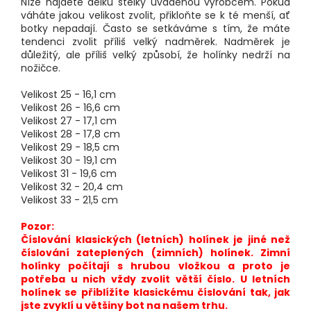
Níže najdete délku stélky uváděnou výrobcem. Pokud
váháte jakou velikost zvolit, přikloňte se k té menší, ať
botky nepadají. Často se setkáváme s tím, že máte
tendenci zvolit příliš velký nadměrek. Nadměrek je
důležitý, ale příliš velký způsobí, že holínky nedrží na
nožičce.
Velikost 25 - 16,1 cm
Velikost 26 - 16,6 cm
Velikost 27 - 17,1 cm
Velikost 28 - 17,8 cm
Velikost 29 - 18,5 cm
Velikost 30 - 19,1 cm
Velikost 31 - 19,6 cm
Velikost 32 - 20,4 cm
Velikost 33 - 21,5 cm
Pozor:
Číslování klasických (letních) holínek je jiné než
číslování zateplených (zimních) holínek. Zimní
holínky počítají s hrubou vložkou a proto je
potřeba u nich vždy zvolit větší číslo. U letních
holínek se přiblížíte klasickému číslování tak, jak
jste zvyklí u většiny bot na našem trhu.