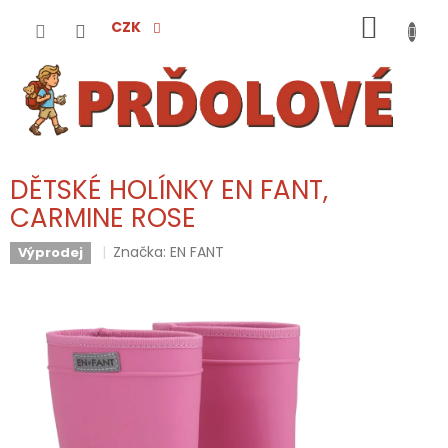
Přejít
NÁKUP
na
CZK
obsah
KOŠÍK
DĚTSKÉ HOLÍNKY EN FANT,
CARMINE ROSE
Značka:
EN FANT
Výprodej