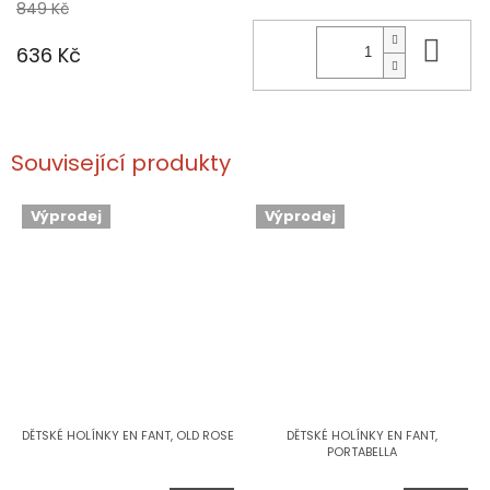
849 Kč
Do 
636 Kč
Související produkty
Výprodej
Výprodej
DĚTSKÉ HOLÍNKY EN FANT, OLD ROSE
DĚTSKÉ HOLÍNKY EN FANT,
PORTABELLA