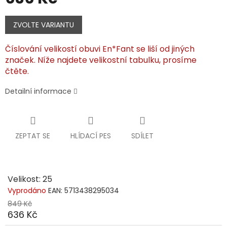
Měrná
cena:
ZVOLTE VARIANTU
Číslování velikostí obuvi En*Fant se liší od jiných
značek. Níže najdete velikostní tabulku, prosíme
čtěte.
Detailní informace
ZEPTAT SE
HLÍDACÍ PES
SDÍLET
Velikost: 25
Vyprodáno
EAN:
5713438295034
849 Kč
636 Kč