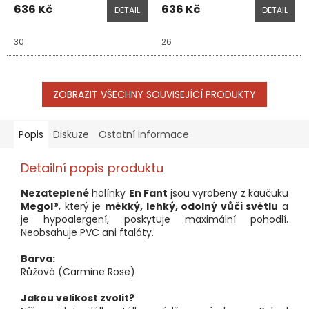
636 Kč
636 Kč
DETAIL
DETAIL
30
26
ZOBRAZIT VŠECHNY SOUVISEJÍCÍ PRODUKTY
Popis
Diskuze
Ostatní informace
Detailní popis produktu
Nezateplené
holínky
En Fant
jsou vyrobeny z kaučuku
Megol®
, který je
měkký, lehký, odolný vůči světlu
a
je hypoalergení, poskytuje maximální pohodlí.
Neobsahuje PVC ani ftaláty.
Barva:
Růžová (Carmine Rose)
Jakou velikost zvolit?