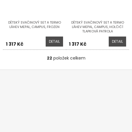
DĚTSKÝ SVAČINOVÝ SET A TERMO
DĚTSKÝ SVAČINOVÝ SET A TERMO
LÁHEV MEPAL, CAMPUS, FROZEN
LÁHEV MEPAL, CAMPUS, HOLČIČÍ
TLAPKOVÁ PATROLA
DETAIL
DETAIL
1 317 Kč
1 317 Kč
22
položek celkem
O
v
l
Z
á
á
d
p
a
a
c
t
í
í
p
r
v
k
y