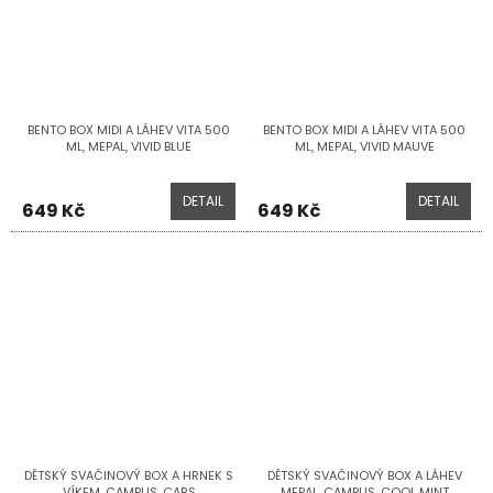
BENTO BOX MIDI A LÁHEV VITA 500
BENTO BOX MIDI A LÁHEV VITA 500
ML, MEPAL, VIVID BLUE
ML, MEPAL, VIVID MAUVE
DETAIL
DETAIL
649 Kč
649 Kč
DĚTSKÝ SVAČINOVÝ BOX A HRNEK S
DĚTSKÝ SVAČINOVÝ BOX A LÁHEV
VÍKEM, CAMPUS, CARS
MEPAL, CAMPUS, COOL MINT