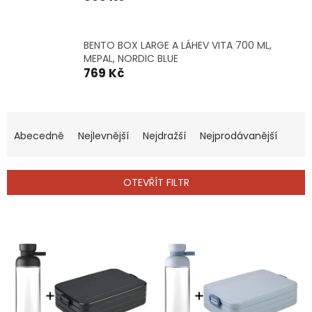
BENTO BOX LARGE A LÁHEV VITA 700 ML,
MEPAL, NORDIC BLUE
769 Kč
Ř
a
Abecedně
Nejlevnější
Nejdražší
Nejprodávanější
z
e
n
OTEVŘÍT FILTR
í
p
V
r
ý
o
p
d
i
u
s
k
p
t
r