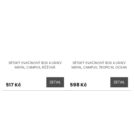
DĚTSKÝ SVAČINOVÝ BOX A LÁHEV
DĚTSKÝ SVAČINOVÝ BOX A LÁHEV
MEPAL, CAMPUS, RŮŽOVÁ
MEPAL, CAMPUS, TROPICAL OCEAN
DETAIL
DETAIL
517 Kč
598 Kč