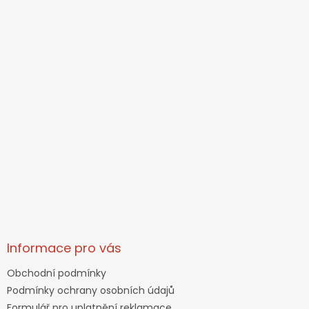
v
ý
p
i
s
u
Informace pro vás
Obchodní podmínky
Podmínky ochrany osobních údajů
Formulář pro uplatnění reklamace