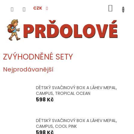
Přejít
NÁKUP
na
CZK
obsah
KOŠÍK
ZVÝHODNĚNÉ SETY
Nejprodávanější
DĚTSKÝ SVAČINOVÝ BOX A LÁHEV MEPAL,
CAMPUS, TROPICAL OCEAN
598 Kč
DĚTSKÝ SVAČINOVÝ BOX A LÁHEV MEPAL,
CAMPUS, COOL PINK
598 Kč