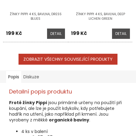
ŽÍNKY PIPPI 4 KS, BAVLNA, DRESS
ŽÍNKY PIPPI 4 KS, BAVLNA, DEEP
BLUES
LICHEN GREEN
199 Kč
199 Kč
DETAIL
DETAIL
ZOBRAZIT VŠECHNY SOUVISEJÍCÍ PRODUKTY
Popis
Diskuze
Detailní popis produktu
Froté žínky Pippi
jsou primárně určeny na použití při
koupání, ale lze je použít kdykoliv, kdy potřebujete
hadřík na utření, jako například při krmení. Jsou
vyrobeny z měkké
organické bavlny
.
4 ks v balení