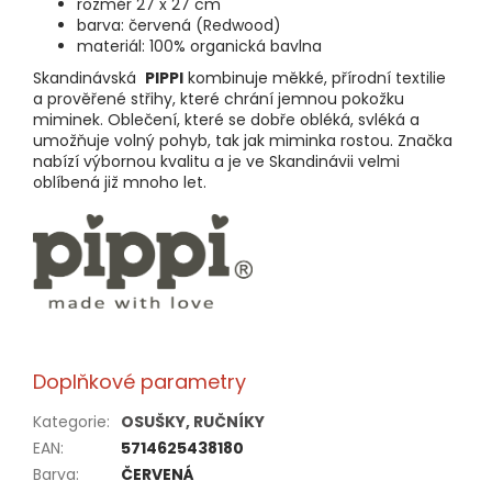
rozměr 27 x 27 cm
barva: červená (Redwood)
materiál: 100% organická bavlna
Skandinávská
PIPPI
kombinuje měkké, přírodní textilie
a prověřené střihy, které chrání jemnou pokožku
miminek. Oblečení, které se dobře obléká, svléká a
umožňuje volný pohyb, tak jak miminka rostou. Značka
nabízí výbornou kvalitu a je ve Skandinávii velmi
oblíbená již mnoho let.
Doplňkové parametry
Kategorie
:
OSUŠKY, RUČNÍKY
EAN
:
5714625438180
Barva
:
ČERVENÁ