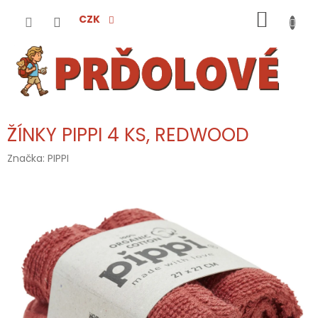
Přejít
NÁKUP
na
CZK
obsah
KOŠÍK
ŽÍNKY PIPPI 4 KS, REDWOOD
Značka:
PIPPI