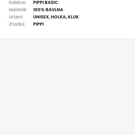
Kolekce
:
PIPPI BASIC
Materiál
:
100% BAVLNA
Určení
:
UNISEX, HOLKA, KLUK
Značka
:
PIPPI
Z
á
p
a
t
í