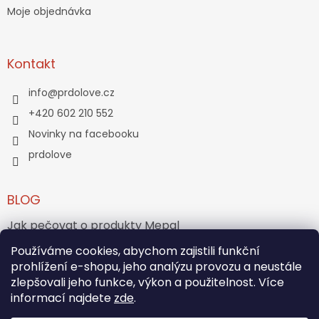
Moje objednávka
Kontakt
info
@
prdolove.cz
+420 602 210 552
Novinky na facebooku
prdolove
BLOG
Jak pečovat o produkty Mepal
Jak vznikl medvídek Teddy Bear?
Používáme cookies, abychom zajistili funkční
prohlížení e-shopu, jeho analýzu provozu a neustále
zlepšovali jeho funkce, výkon a použitelnost. Více
ARCHIV
informací najdete
zde
.