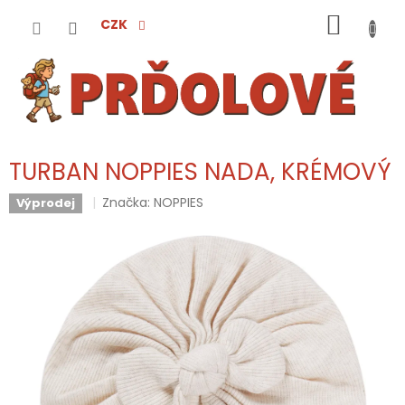
Přejít
NÁKUP
na
CZK
obsah
KOŠÍK
TURBAN NOPPIES NADA, KRÉMOVÝ
Značka:
NOPPIES
Výprodej