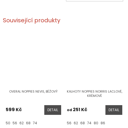
Související produkty
OVERAL NOPPIES NEVIS, BÉŽOVÝ
KALHOTY NOPPIES NORRIS LACLOVÉ,
KRÉMOVÉ
599 Kč
251 Kč
DETAIL
od
DETAIL
50
56
62
68
74
56
62
68
74
80
86