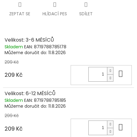
ZEPTAT SE
HLÍDACÍ PES
SDÍLET
Velikost: 3-6 MĚSÍCŮ
Skladem
EAN:
8719788785178
Můžeme doručit do:
11.8.2026
299 Kč
Do 
209 Kč
Velikost: 6-12 MĚSÍCŮ
Skladem
EAN:
8719788785185
Můžeme doručit do:
11.8.2026
299 Kč
Do 
209 Kč