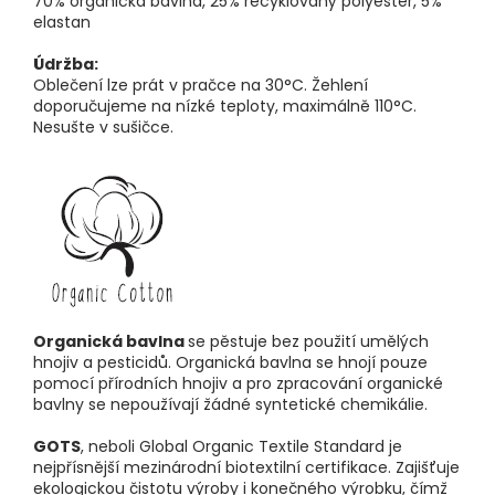
70% organická bavlna, 25% recyklovaný polyester, 5%
elastan
Údržba:
Oblečení lze prát v pračce na 30°C. Žehlení
doporučujeme na nízké teploty, maximálně 110°C.
Nesušte v sušičce.
Organická bavlna
se pěstuje bez použití umělých
hnojiv a pesticidů. Organická bavlna se hnojí pouze
pomocí přírodních hnojiv a pro zpracování organické
bavlny se nepoužívají žádné syntetické chemikálie.
GOTS
, neboli Global Organic Textile Standard je
nejpřísnější mezinárodní biotextilní certifikace. Zajišťuje
ekologickou čistotu výroby i konečného výrobku, čímž