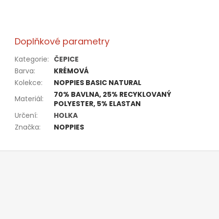
Doplňkové parametry
Kategorie
:
ČEPICE
Barva
:
KRÉMOVÁ
Kolekce
:
NOPPIES BASIC NATURAL
70% BAVLNA, 25% RECYKLOVANÝ
Materiál
:
POLYESTER, 5% ELASTAN
Určení
:
HOLKA
Značka
:
NOPPIES
Z
á
p
a
t
í