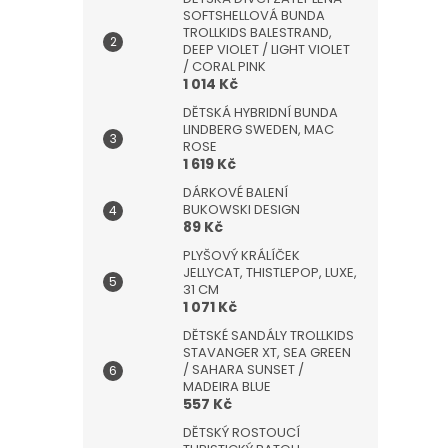
SOFTSHELLOVÁ BUNDA
TROLLKIDS BALESTRAND,
DEEP VIOLET / LIGHT VIOLET
/ CORAL PINK
1 014 Kč
DĚTSKÁ HYBRIDNÍ BUNDA
LINDBERG SWEDEN, MAC
ROSE
1 619 Kč
DÁRKOVÉ BALENÍ
BUKOWSKI DESIGN
89 Kč
PLYŠOVÝ KRÁLÍČEK
JELLYCAT, THISTLEPOP, LUXE,
31 CM
1 071 Kč
DĚTSKÉ SANDÁLY TROLLKIDS
STAVANGER XT, SEA GREEN
/ SAHARA SUNSET /
MADEIRA BLUE
557 Kč
DĚTSKÝ ROSTOUCÍ