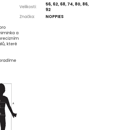
56, 62, 68, 74, 80, 86,
Velikosti
:
92
Značka
:
NOPPIES
pro
miminka a
precizním
lů, které
poradíme