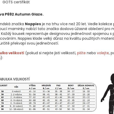
GOTS certifikát
va P692 Autumn Glaze.
andská značka
Noppies
je na trhu více než 20 let. Vedle kolekce 
oucí maminky nabízí tato značka doslova úžasné oblečení pro 
. Každý kousek reprezentuje designovou jedinečnost spojenou s 
cováním. Noppies klade velký důraz na kvalitu použitých materiá
určitě překvapí svou jedinečností.
lka velikostí
(pokud si nejste jisti velikostí,
pište
nebo
volejte
, 
):