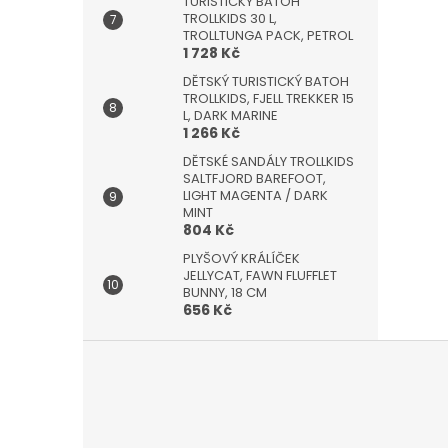
TURISTICKÝ BATOH
TROLLKIDS 30 L,
TROLLTUNGA PACK, PETROL
1 728 Kč
DĚTSKÝ TURISTICKÝ BATOH
TROLLKIDS, FJELL TREKKER 15
L, DARK MARINE
1 266 Kč
DĚTSKÉ SANDÁLY TROLLKIDS
SALTFJORD BAREFOOT,
LIGHT MAGENTA / DARK
MINT
804 Kč
PLYŠOVÝ KRÁLÍČEK
JELLYCAT, FAWN FLUFFLET
BUNNY, 18 CM
656 Kč
Z
á
p
a
t