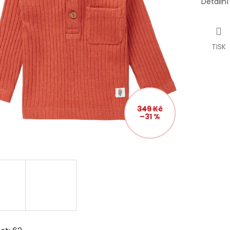
Detailn
TISK
349 Kč
–31 %