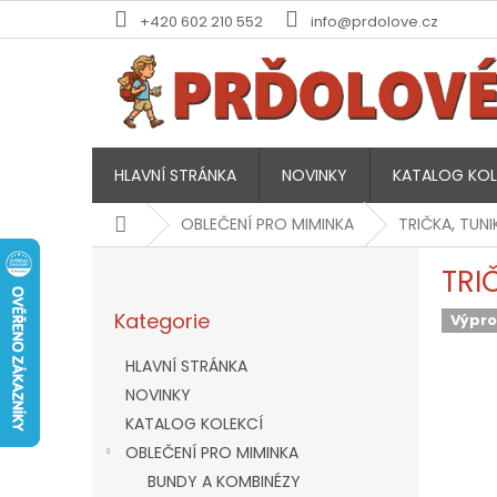
Přejít
+420 602 210 552
info@prdolove.cz
na
obsah
HLAVNÍ STRÁNKA
NOVINKY
KATALOG KOL
Domů
OBLEČENÍ PRO MIMINKA
TRIČKA, TUNI
P
TRI
o
Přeskočit
s
Kategorie
kategorie
Výpro
t
r
HLAVNÍ STRÁNKA
a
NOVINKY
n
KATALOG KOLEKCÍ
n
í
OBLEČENÍ PRO MIMINKA
p
BUNDY A KOMBINÉZY