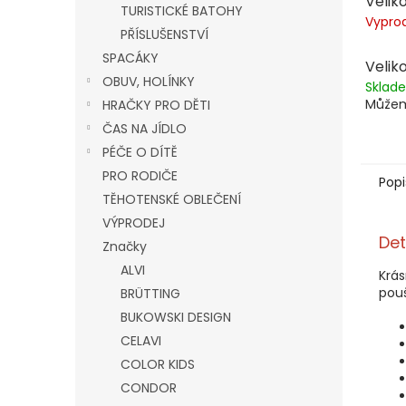
Veliko
TURISTICKÉ BATOHY
Vypro
PŘÍSLUŠENSTVÍ
SPACÁKY
Veliko
OBUV, HOLÍNKY
Skla
Můžem
HRAČKY PRO DĚTI
ČAS NA JÍDLO
PÉČE O DÍTĚ
PRO RODIČE
Popi
TĚHOTENSKÉ OBLEČENÍ
VÝPRODEJ
Det
Značky
ALVI
Krás
pou
BRÜTTING
BUKOWSKI DESIGN
CELAVI
COLOR KIDS
CONDOR