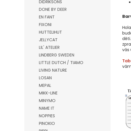
DIDRIKSONS
DONE BY DEER
Bar
EN FANT
FIXONI
Hol
HUTTELIHUT
bud
děti
JELLYCAT
zpra
LIL' ATELIER
vás 
LINDBERG SWEDEN
Tabu
LITTLE DUTCH / TIAMO
vám
LIVING NATURE
LOSAN
MEPAL
MIKK-LINE
MINYMO
NAME IT
NOPPIES
PINOKIO