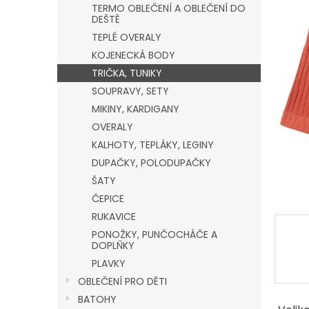
a
TERMO OBLEČENÍ A OBLEČENÍ DO
n
DEŠTĚ
e
TEPLÉ OVERALY
l
KOJENECKÁ BODY
TRIČKA, TUNIKY
SOUPRAVY, SETY
MIKINY, KARDIGANY
OVERALY
KALHOTY, TEPLÁKY, LEGINY
DUPAČKY, POLODUPAČKY
ŠATY
ČEPICE
RUKAVICE
PONOŽKY, PUNČOCHÁČE A
DOPLŇKY
PLAVKY
OBLEČENÍ PRO DĚTI
BATOHY