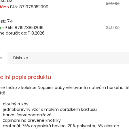
st: 62
349 Kč
dáno
EAN:
8719788511999
st: 74
dem
EAN:
8719788512019
349 Kč
e doručit do:
11.8.2026
s
Diskuze
ailní popis produktu
né tričko z kolekce Noppies baby věnované motivům horkého lé
ště.
dlouhý rukáv
jednobarevný vzor s malým obrázkem kaktusu
barva: červenooranžová
zapínání na dřevěné knoflíky
materiál: 75% organická bavlna, 20% polyester, 5% elastan