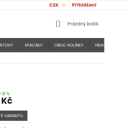
CZK
Přihlášení
NÁKUPNÍ
Prázdný košík
KOŠÍK
ATOHY
SPACÁKY
OBUV, HOLÍNKY
HRAČKY PRO DĚT
–31 %
 Kč
E VARIANTU