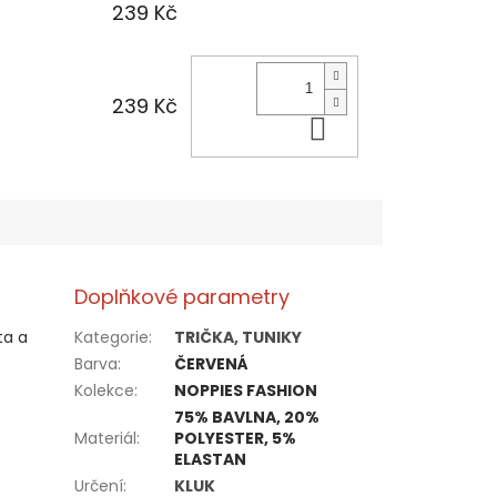
239 Kč
239 Kč
Do košíku
Doplňkové parametry
ta a
Kategorie
:
TRIČKA, TUNIKY
Barva
:
ČERVENÁ
Kolekce
:
NOPPIES FASHION
75% BAVLNA, 20%
Materiál
:
POLYESTER, 5%
ELASTAN
Určení
:
KLUK