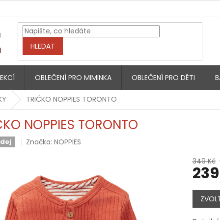
HLEDAT
EKCÍ
OBLEČENÍ PRO MIMINKA
OBLEČENÍ PRO DĚTI
B
KY
TRIČKO NOPPIES TORONTO
ČKO NOPPIES TORONTO
Značka:
NOPPIES
dej
349 Kč
239
Měrná
cena:
ZVOLT