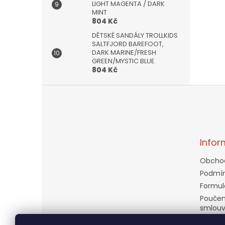
LIGHT MAGENTA / DARK
MINT
804 Kč
DĚTSKÉ SANDÁLY TROLLKIDS
SALTFJORD BAREFOOT,
DARK MARINE/FRESH
GREEN/MYSTIC BLUE
804 Kč
Z
á
p
a
t
Infor
í
Obcho
Podmín
Formul
Poučen
smlou
Doprav