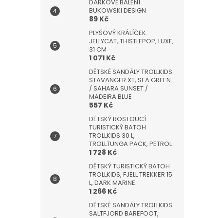
DÁRKOVÉ BALENÍ
BUKOWSKI DESIGN
89 Kč
PLYŠOVÝ KRÁLÍČEK
JELLYCAT, THISTLEPOP, LUXE,
31 CM
1 071 Kč
DĚTSKÉ SANDÁLY TROLLKIDS
STAVANGER XT, SEA GREEN
/ SAHARA SUNSET /
MADEIRA BLUE
557 Kč
DĚTSKÝ ROSTOUCÍ
TURISTICKÝ BATOH
TROLLKIDS 30 L,
TROLLTUNGA PACK, PETROL
1 728 Kč
DĚTSKÝ TURISTICKÝ BATOH
TROLLKIDS, FJELL TREKKER 15
L, DARK MARINE
1 266 Kč
DĚTSKÉ SANDÁLY TROLLKIDS
SALTFJORD BAREFOOT,