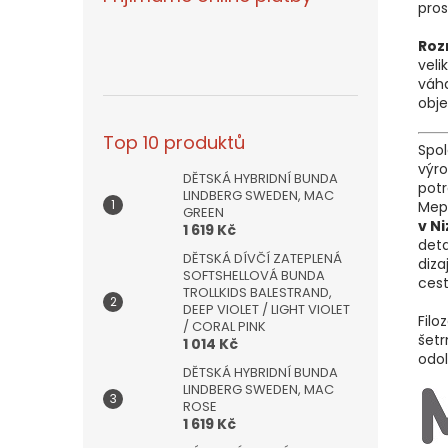
pros
Roz
veli
váh
obj
Top 10 produktů
Spo
výr
DĚTSKÁ HYBRIDNÍ BUNDA
potr
LINDBERG SWEDEN, MAC
Mep
GREEN
v N
1 619 Kč
deta
DĚTSKÁ DÍVČÍ ZATEPLENÁ
diza
SOFTSHELLOVÁ BUNDA
cest
TROLLKIDS BALESTRAND,
DEEP VIOLET / LIGHT VIOLET
Filo
/ CORAL PINK
šetr
1 014 Kč
odol
DĚTSKÁ HYBRIDNÍ BUNDA
LINDBERG SWEDEN, MAC
ROSE
1 619 Kč