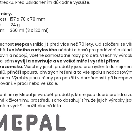
tředku. Před uskladněním důkladně vysušte.
měry:
kost: 157 x 78 x 78 mm
a: 124 g
em: 360 ml (3 x 120 ml)
lečnost
Mepal
vznikla již před více než 70 lety. Od založení se v
obě
funkčního a stylového
nádobí a boxů pro podávání a skla
avin a nápojů, včetně samostatné řady pro děti. Všechny výrobk
al sám
vyvíjí a navrhuje a ve velké míře i vyrábí přímo
izozemsku
. Všechny jejich produkty jsou promyšlené do nejmen
ilů, přináší spoustu chytrých řešení a to vše spolu s nadčasový
jnem. Výrobky jsou určeny pro použití v domácnosti, při kempová
ování, v práci nebo ve škole.
zofií firmy Mepal je vyrábět produkty, které jsou dobré pro lidi a 
né k životnímu prostředí. Toho dosahují tím, že jejich výrobky js
né a vydrží sloužit dlouhá léta.