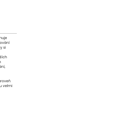
ěnuje
dování
y si
ších
m
ní,
zároveň
ou velmi