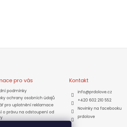
mace pro vás
Kontakt
dní podmínky
info
@
prdolove.cz
ky ochrany osobních údajů
+420 602 210 552
ář pro uplatnění reklamace
Novinky na facebooku
í o právu na odstoupení od
prdolove
vy
a a platba