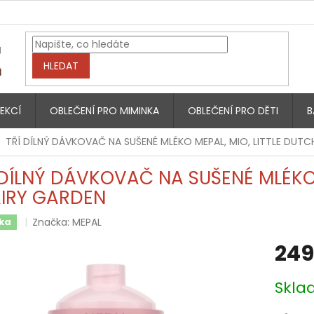
HLEDAT
EKCÍ
OBLEČENÍ PRO MIMINKA
OBLEČENÍ PRO DĚTI
B
TŘÍ DÍLNÝ DÁVKOVAČ NA SUŠENÉ MLÉKO MEPAL, MIO, LITTLE DUTC
 DÍLNÝ DÁVKOVAČ NA SUŠENÉ MLÉKO 
AIRY GARDEN
Značka:
MEPAL
ka
249
Měrná
Skla
cena: