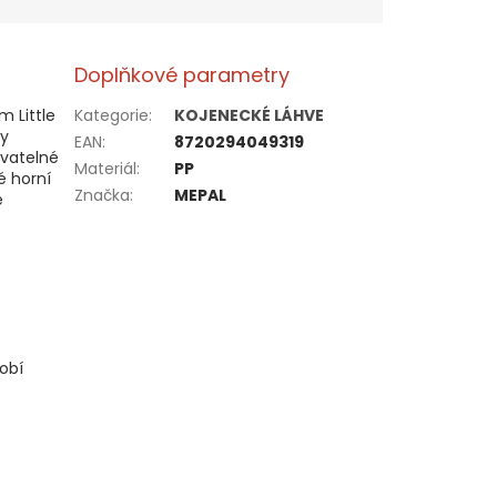
Doplňkové parametry
 Little
Kategorie
:
KOJENECKÉ LÁHVE
vy
EAN
:
8720294049319
ovatelné
Materiál
:
PP
é horní
Značka
:
MEPAL
e
obí