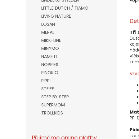
LINDBERG SWEDEN
Popi
LITTLE DUTCH / TIAMO
LIVING NATURE
Det
LOSAN
MEPAL
Tří
Dutc
MIKK-LINE
koje
MINYMO
nádo
víčk
NAME IT
komp
NOPPIES
PINOKIO
Všec
PIPPI
STEIFF
STEP BY STEP
SUPERMOM
Mat
TROLLKIDS
PP, 
Péč
Lze
Přijímáme online platby