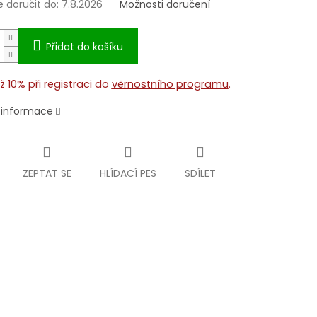
doručit do:
7.8.2026
Možnosti doručení
Přidat do košíku
ž 10% při registraci do
věrnostního programu
.
í informace
ZEPTAT SE
HLÍDACÍ PES
SDÍLET