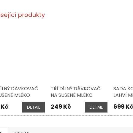
isející produkty
DÍLNÝ DÁVKOVAČ
TŘÍ DÍLNÝ DÁVKOVAČ
SADA K
UŠENÉ MLÉKO
NA SUŠENÉ MLÉKO
LAHVÍ ME
, MIO, LITTLE
MEPAL, MIO, SUNSHINE &
240 ML, 
 Kč
249 Kč
699 K
DETAIL
DETAIL
H - FOREST
RAINBOW
DUTCH -
NDS