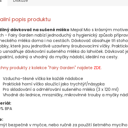
s
Diskuze
ailní popis produktu
 dílný dávkovač na sušené mléko
Mepal Mio s krásným motivem
h - Fairy Garden nabízí jednoduchý a hygienický způsob přípra
neckého mléka doma i na cestách. Dávkovač obsahuje tři stoh
bky, které jsou jednotlivě uzavřeny šroubovacími víčky. Praktick
o usnadňuje dávkování sušeného mléka do lahviček. Dávkovač j
aktní, odolný a vhodný do myčky nádobí, ideální na cesty.
hny produkty z kolekce "Fairy Garden" najdete
ZDE
.
Vzducho-těsné víčka ke každé nádobce
Praktické horní víčko sloužící jako trychtýř/násypka
Pro skladování a odměřování sušeného mléka (3 x 120 ml)
Vhodné do lednice, mrazničky, mikrovlnné trouby a myčky nád
eriál:
0% BPA
e:
 mýt bezpečně v myčce, nebo ručně za použití šetrného mycího