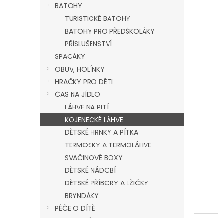
a
BATOHY
n
TURISTICKÉ BATOHY
e
BATOHY PRO PŘEDŠKOLÁKY
l
PŘÍSLUŠENSTVÍ
SPACÁKY
OBUV, HOLÍNKY
HRAČKY PRO DĚTI
ČAS NA JÍDLO
LÁHVE NA PITÍ
KOJENECKÉ LÁHVE
DĚTSKÉ HRNKY A PÍTKA
TERMOSKY A TERMOLÁHVE
SVAČINOVÉ BOXY
DĚTSKÉ NÁDOBÍ
DĚTSKÉ PŘÍBORY A LŽIČKY
BRYNDÁKY
PÉČE O DÍTĚ