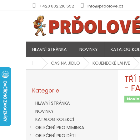
Přejít
+420 602 210 552
info@prdolove.cz
na
obsah
HLAVNÍ STRÁNKA
NOVINKY
KATALOG KOL
Domů
ČAS NA JÍDLO
KOJENECKÉ LÁHVE
P
TŘÍ
o
Přeskočit
s
- F
Kategorie
kategorie
t
r
Novin
HLAVNÍ STRÁNKA
a
NOVINKY
n
KATALOG KOLEKCÍ
n
í
OBLEČENÍ PRO MIMINKA
p
OBLEČENÍ PRO DĚTI