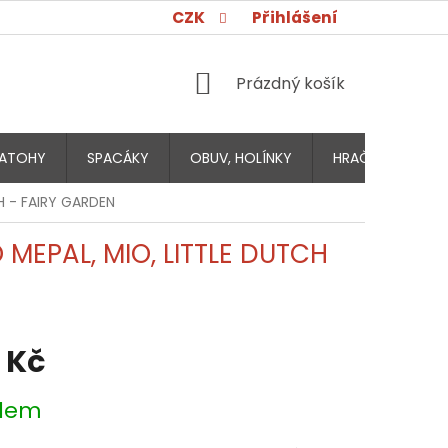
CZK
Přihlášení
NÁKUPNÍ
Prázdný košík
KOŠÍK
ATOHY
SPACÁKY
OBUV, HOLÍNKY
HRAČKY PRO DĚT
H - FAIRY GARDEN
MEPAL, MIO, LITTLE DUTCH
 Kč
dem