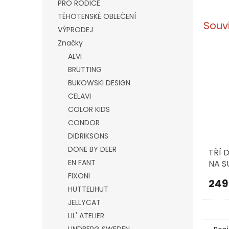
PRO RODIČE
TĚHOTENSKÉ OBLEČENÍ
Souv
VÝPRODEJ
Značky
ALVI
BRÜTTING
BUKOWSKI DESIGN
CELAVI
COLOR KIDS
CONDOR
DIDRIKSONS
DONE BY DEER
TŘÍ 
EN FANT
NA S
MEPAL
FIXONI
249
DUTC
HUTTELIHUT
FRIE
JELLYCAT
LIL' ATELIER