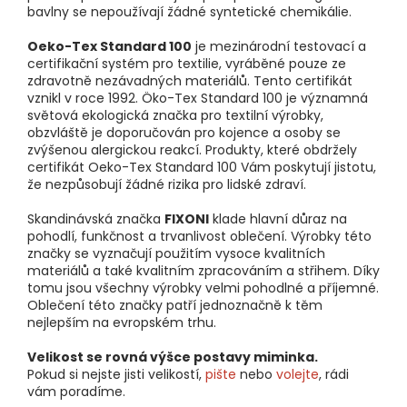
bavlny se nepoužívají žádné syntetické chemikálie.
Oeko-Tex Standard 100
je mezinárodní testovací a
certifikační systém pro textilie, vyráběné pouze ze
zdravotně nezávadných materiálů. Tento certifikát
vznikl v roce 1992. Öko-Tex Standard 100 je významná
světová ekologická značka pro textilní výrobky,
obzvláště je doporučován pro kojence a osoby se
zvýšenou alergickou reakcí. Produkty, které obdržely
certifikát Oeko-Tex Standard 100 Vám poskytují jistotu,
že nezpůsobují žádné rizika pro lidské zdraví.
Skandinávská značka
FIXONI
klade hlavní důraz na
pohodlí, funkčnost a trvanlivost oblečení. Výrobky této
značky se vyznačují použitím vysoce kvalitních
materiálů a také kvalitním zpracováním a střihem. Díky
tomu jsou všechny výrobky velmi pohodlné a příjemné.
Oblečení této značky patří jednoznačně k těm
nejlepším na evropském trhu.
Velikost se rovná výšce postavy miminka.
Pokud si nejste jisti velikostí,
pište
nebo
volejte
, rádi
vám poradíme.