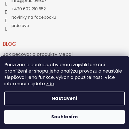
info
@
prdolove.cz
+420 602 210 552
Novinky na facebooku
prdolove
BLOG
Jak pečovat o produkty Mepal
Používáme cookies, abychom zajistili funkční
Jak vznikl medvídek Teddy Bear?
prohlížení e-shopu, jeho analýzu provozu a neustále
zlepšovali jeho funkce, výkon a použitelnost. Více
ARCHIV
informací najdete
zde
.
Nastavení
Vytvořil Shoptet
Souhlasím
Copyright 2026
PRĎOLOVÉ
. Všechna práva vyhrazena.