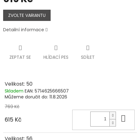
Měrná
cena:
ZVOLTE VARIANTU
Detailní informace
ZEPTAT SE
HLÍDACÍ PES
SDÍLET
Velikost: 50
Skladem
EAN:
5714625666507
Můžeme doručit do:
11.8.2026
769 Kč
Do 
615 Kč
Velikost: 56