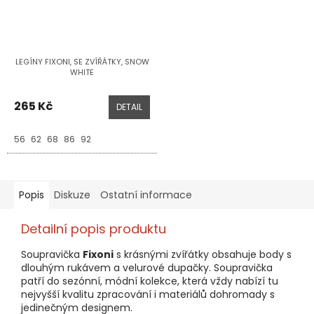
LEGÍNY FIXONI, SE ZVÍŘÁTKY, SNOW
WHITE
265 Kč
DETAIL
56
62
68
86
92
Popis
Diskuze
Ostatní informace
Detailní popis produktu
Soupravička
Fixoni
s krásnými zvířátky obsahuje body s
dlouhým rukávem a velurové dupačky. Soupravička
patří do sezónní, módní kolekce, která vždy nabízí tu
nejvyšší kvalitu zpracování i materiálů dohromady s
jedinečným designem.