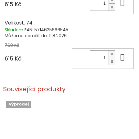
Do 
615 Kč
Velikost: 74
Skladem
EAN:
5714625666545
Můžeme doručit do:
11.8.2026
769 Kč
Do 
615 Kč
Související produkty
Výprodej