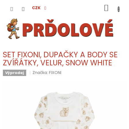
Přejít
NÁKUP
na
CZK
obsah
KOŠÍK
SET FIXONI, DUPAČKY A BODY SE
ZVÍŘÁTKY, VELUR, SNOW WHITE
Značka:
FIXONI
Výprodej