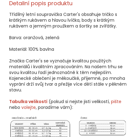
Detailní popis produktu
Třídílný letní soupravička Carter's obsahuje tričko s
krátkým rukávem a hlavou lvíčka, body s krátkým
rukávem a jemným proužkem a šortky se zvířátky.
Barva: oranžová, zelená
Materiál: 100% bavlna
Značka Carter's se vyznačuje kvalitou použitých
materiálů i kvalitním zpracováním. Na našem trhu se
svou kvalitou řadí jednoznačně k těm nejlepším.
Kojenecké oblečení je měkoučké, příjemné, po mnoha
vyprání drží svůj tvar a přežije více dětí stále v pěkném
stavu.
Tabulka velikostí
(pokud si nejste jisti velikostí,
pište
nebo
volejte
, poradíme vám):