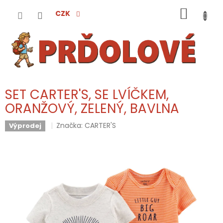
Přejít
NÁKUP
na
CZK
obsah
KOŠÍK
SET CARTER'S, SE LVÍČKEM,
ORANŽOVÝ, ZELENÝ, BAVLNA
Značka:
CARTER'S
Výprodej