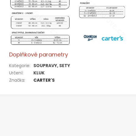
Doplňkové parametry
Kategorie
:
SOUPRAVY, SETY
Určení
:
KLUK
Značka
:
CARTER'S
Z
á
p
a
t
í