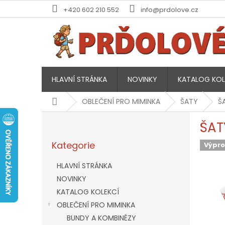
Přejít
+420 602 210 552
info@prdolove.cz
na
obsah
HLAVNÍ STRÁNKA
NOVINKY
KATALOG KOL
Domů
OBLEČENÍ PRO MIMINKA
ŠATY
Š
P
ŠAT
o
Přeskočit
s
Kategorie
kategorie
Výpro
t
r
HLAVNÍ STRÁNKA
a
NOVINKY
n
KATALOG KOLEKCÍ
n
í
OBLEČENÍ PRO MIMINKA
p
BUNDY A KOMBINÉZY