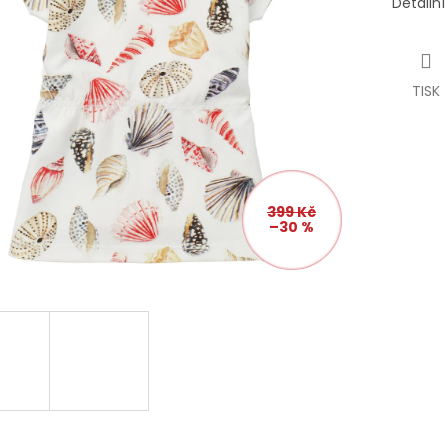
Detailn
TISK
399 Kč
–30 %