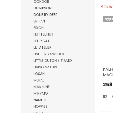
CONDOR
Souv
DIDRIKSONS
DONE BY DEER
Výp
EN FANT
FIXONI
HUTTELIHUT
JELLYCAT
LIL' ATELIER
LINDBERG SWEDEN
LITTLE DUTCH / TIAMO
LIVING NATURE
KALH
LOSAN
MACH
MUŠL
MEPAL
258
MIKK-LINE
MINYMO
62
NAME IT
NOPPIES