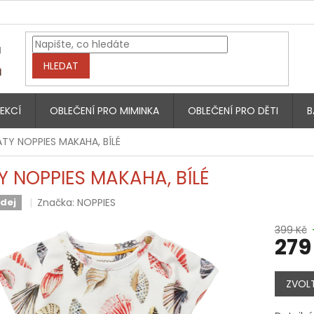
HLEDAT
EKCÍ
OBLEČENÍ PRO MIMINKA
OBLEČENÍ PRO DĚTI
B
ATY NOPPIES MAKAHA, BÍLÉ
Y NOPPIES MAKAHA, BÍLÉ
Značka:
NOPPIES
dej
399 Kč
279
Měrná
cena:
ZVOLT