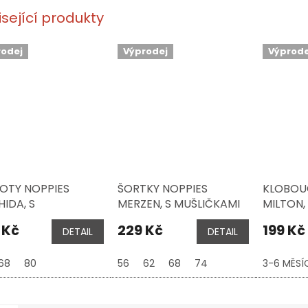
isející produkty
rodej
Výprodej
Výprode
OTY NOPPIES
ŠORTKY NOPPIES
KLOBOU
IDA, S
MERZEN, S MUŠLIČKAMI
MILTON,
IČKAMI, SLIM FIT
 Kč
229 Kč
199 Kč
DETAIL
DETAIL
68
80
56
62
68
74
3-6 MĚSÍ