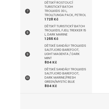
DĚTSKÝ ROSTOUCÍ
TURISTICKÝ BATOH
TROLLKIDS 30 L,
TROLLTUNGA PACK, PETROL
1 728 Kč
DĚTSKÝ TURISTICKÝ BATOH
TROLLKIDS, FJELL TREKKER 15
L, DARK MARINE
1 266 Kč
DĚTSKÉ SANDÁLY TROLLKIDS
SALTFJORD BAREFOOT,
LIGHT MAGENTA / DARK
MINT
804 Kč
DĚTSKÉ SANDÁLY TROLLKIDS
SALTFJORD BAREFOOT,
DARK MARINE/FRESH
GREEN/MYSTIC BLUE
804 Kč
Z
á
p