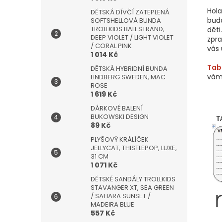
Hol
DĚTSKÁ DÍVČÍ ZATEPLENÁ
bud
SOFTSHELLOVÁ BUNDA
TROLLKIDS BALESTRAND,
děti
DEEP VIOLET / LIGHT VIOLET
zpra
/ CORAL PINK
vás 
1 014 Kč
Tabu
DĚTSKÁ HYBRIDNÍ BUNDA
vám
LINDBERG SWEDEN, MAC
ROSE
1 619 Kč
DÁRKOVÉ BALENÍ
BUKOWSKI DESIGN
89 Kč
PLYŠOVÝ KRÁLÍČEK
JELLYCAT, THISTLEPOP, LUXE,
31 CM
1 071 Kč
DĚTSKÉ SANDÁLY TROLLKIDS
STAVANGER XT, SEA GREEN
/ SAHARA SUNSET /
MADEIRA BLUE
557 Kč