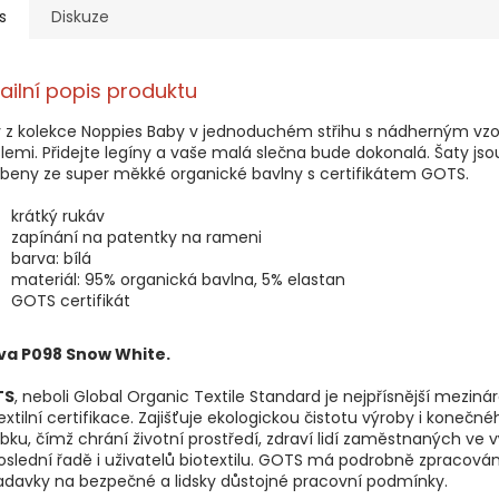
s
Diskuze
ailní popis produktu
y z kolekce Noppies Baby v jednoduchém střihu s nádherným vz
emi. Přidejte legíny a vaše malá slečna bude dokonalá. Šaty jso
beny ze super měkké organické bavlny s certifikátem GOTS.
krátký rukáv
zapínání na patentky na rameni
barva: bílá
materiál: 95% organická bavlna, 5% elastan
GOTS certifikát
va P098 Snow White.
TS
, neboli Global Organic Textile Standard je nejpřísnější meziná
extilní certifikace. Zajišťuje ekologickou čistotu výroby i konečné
bku, čímž chrání životní prostředí, zdraví lidí zaměstnaných ve 
slední řadě i uživatelů biotextilu. GOTS má podrobně zpracován
davky na bezpečné a lidsky důstojné pracovní podmínky.