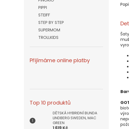
PINOKIO
Popi
PIPPI
STEIFF
STEP BY STEP
Det
SUPERMOM
Šat
TROLLKIDS
mušl
vyro
Přijímáme online platby
Bar
Top 10 produktů
GO
biot
DĚTSKÁ HYBRIDNÍ BUNDA
výro
LINDBERG SWEDEN, MAC
nepo
GREEN
poža
1 619 Kč