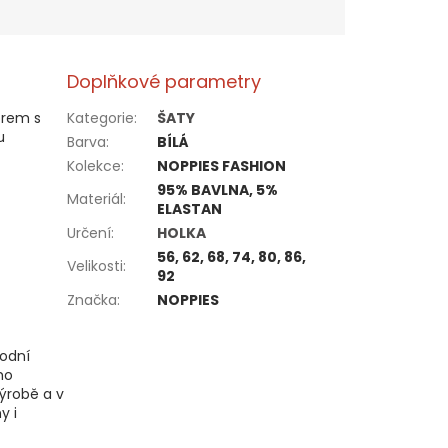
Doplňkové parametry
orem s
Kategorie
:
ŠATY
u
Barva
:
BÍLÁ
Kolekce
:
NOPPIES FASHION
95% BAVLNA, 5%
Materiál
:
ELASTAN
Určení
:
HOLKA
56, 62, 68, 74, 80, 86,
Velikosti
:
92
Značka
:
NOPPIES
rodní
ho
výrobě a v
y i