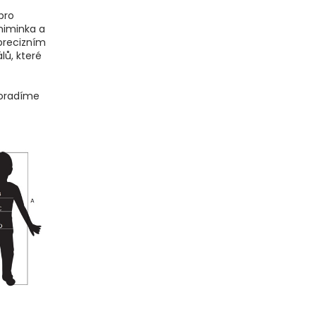
pro
miminka a
precizním
lů, které
poradíme