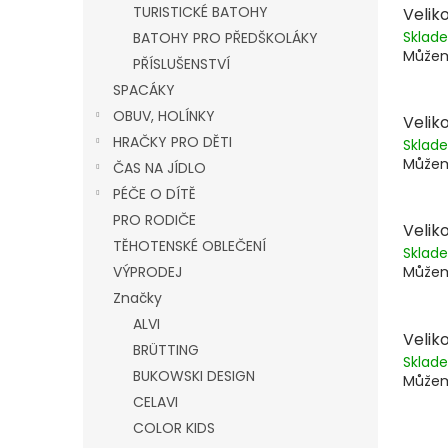
TURISTICKÉ BATOHY
Veliko
Skla
BATOHY PRO PŘEDŠKOLÁKY
Můžem
PŘÍSLUŠENSTVÍ
SPACÁKY
OBUV, HOLÍNKY
Veliko
HRAČKY PRO DĚTI
Skla
Můžem
ČAS NA JÍDLO
PÉČE O DÍTĚ
PRO RODIČE
Veliko
TĚHOTENSKÉ OBLEČENÍ
Skla
VÝPRODEJ
Můžem
Značky
ALVI
Veliko
BRÜTTING
Skla
BUKOWSKI DESIGN
Můžem
CELAVI
COLOR KIDS