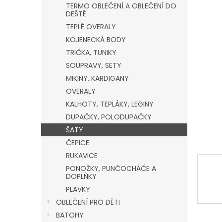
a
TERMO OBLEČENÍ A OBLEČENÍ DO
n
DEŠTĚ
e
TEPLÉ OVERALY
l
KOJENECKÁ BODY
TRIČKA, TUNIKY
SOUPRAVY, SETY
MIKINY, KARDIGANY
OVERALY
KALHOTY, TEPLÁKY, LEGINY
DUPAČKY, POLODUPAČKY
ŠATY
ČEPICE
RUKAVICE
PONOŽKY, PUNČOCHÁČE A
DOPLŇKY
PLAVKY
OBLEČENÍ PRO DĚTI
BATOHY