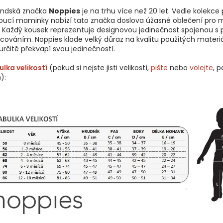
andská značka
Noppies
je na trhu více než 20 let. Vedle kolekce 
oucí maminky nabízí tato značka doslova úžasné oblečení pro 
. Každý kousek reprezentuje designovou jedinečnost spojenou s 
cováním. Noppies klade velký důraz na kvalitu použitých materiá
určitě překvapí svou jedinečností.
lka velikostí
(pokud si nejste jisti velikostí,
pište
nebo
volejte
, 
):