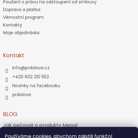
Poučení o právu na odstoupení od smlouvy
Doprava a platba
Věrnostní program
Kontakty
Moje objednávka
Kontakt
info
@
prdolove.cz
+420 602 210 552
Novinky na facebooku
prdolove
BLOG
Jak pečovat o produkty Mepal
Jak vznikl medvídek Teddy Bear?
Používáme cookies, abychom zajistili funkční