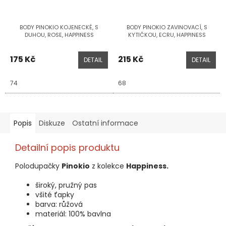
BODY PINOKIO KOJENECKÉ, S
BODY PINOKIO ZAVINOVACÍ, S
DUHOU, ROSE, HAPPINESS
KYTIČKOU, ECRU, HAPPINESS
175 Kč
215 Kč
DETAIL
DETAIL
74
68
Popis
Diskuze
Ostatní informace
Detailní popis produktu
Polodupačky
Pinokio
z kolekce
Happiness.
široký, pružný pas
všité ťapky
barva: růžová
materiál: 100% bavlna