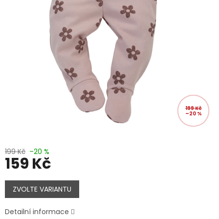
199 Kč
–20 %
199 Kč
–20 %
159 Kč
Měrná
cena:
ZVOLTE VARIANTU
Detailní informace