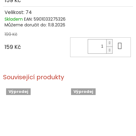
159 Kč
Velikost: 74
Skladem
EAN:
5901033275326
Můžeme doručit do:
11.8.2026
199 Kč
Do 
159 Kč
Související produkty
Výprodej
Výprodej