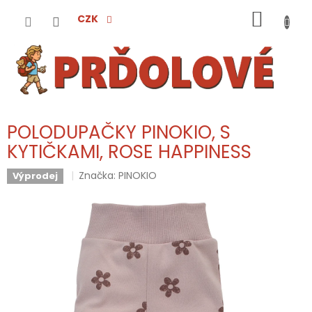
Přejít
NÁKUP
na
CZK
obsah
KOŠÍK
POLODUPAČKY PINOKIO, S
KYTIČKAMI, ROSE HAPPINESS
Značka:
PINOKIO
Výprodej