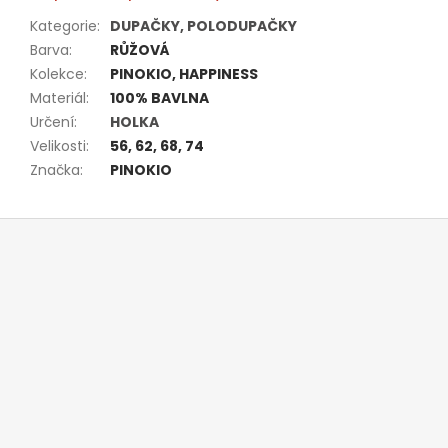
Kategorie
:
DUPAČKY, POLODUPAČKY
Barva
:
RŮŽOVÁ
Kolekce
:
PINOKIO, HAPPINESS
Materiál
:
100% BAVLNA
Určení
:
HOLKA
Velikosti
:
56, 62, 68, 74
Značka
:
PINOKIO
Z
á
p
a
t
í