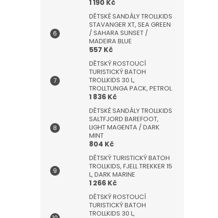
1 190 Kč
DĚTSKÉ SANDÁLY TROLLKIDS
STAVANGER XT, SEA GREEN
/ SAHARA SUNSET /
MADEIRA BLUE
557 Kč
DĚTSKÝ ROSTOUCÍ
TURISTICKÝ BATOH
TROLLKIDS 30 L,
TROLLTUNGA PACK, PETROL
1 836 Kč
DĚTSKÉ SANDÁLY TROLLKIDS
SALTFJORD BAREFOOT,
LIGHT MAGENTA / DARK
MINT
804 Kč
DĚTSKÝ TURISTICKÝ BATOH
TROLLKIDS, FJELL TREKKER 15
L, DARK MARINE
1 266 Kč
DĚTSKÝ ROSTOUCÍ
TURISTICKÝ BATOH
TROLLKIDS 30 L,