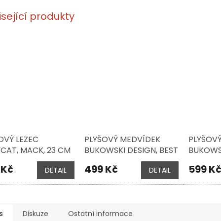
isející produkty
OVÝ LEZEC
PLYŠOVÝ MEDVÍDEK
PLYŠOVÝ
YCAT, MACK, 23 CM
BUKOWSKI DESIGN, BEST
BUKOWSK
FRIEND, 18 CM
JUMPY H
 Kč
499 Kč
599 K
DETAIL
DETAIL
30 CM
s
Diskuze
Ostatní informace