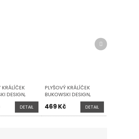
Další
produkt
 KRÁLÍČEK
PLYŠOVÝ KRÁLÍČEK
I DESIGN,
BUKOWSKI DESIGN,
EAVENLY BLUE,
BABY BUNNY LIME, 15 CM
č
469 Kč
DETAIL
DETAIL