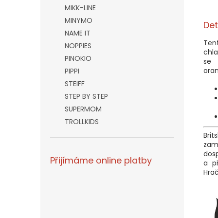
MIKK-LINE
MINYMO
Det
NAME IT
Ten
NOPPIES
chla
PINOKIO
se 
oran
PIPPI
STEIFF
STEP BY STEP
SUPERMOM
TROLLKIDS
Bri
zam
dosp
Přijímáme online platby
a p
Hrač