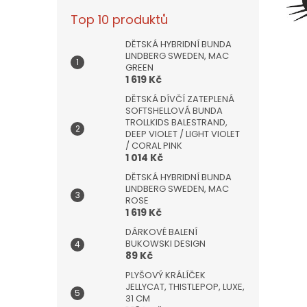
Top 10 produktů
DĚTSKÁ HYBRIDNÍ BUNDA
LINDBERG SWEDEN, MAC
GREEN
1 619 Kč
DĚTSKÁ DÍVČÍ ZATEPLENÁ
SOFTSHELLOVÁ BUNDA
TROLLKIDS BALESTRAND,
DEEP VIOLET / LIGHT VIOLET
/ CORAL PINK
1 014 Kč
DĚTSKÁ HYBRIDNÍ BUNDA
LINDBERG SWEDEN, MAC
ROSE
1 619 Kč
DÁRKOVÉ BALENÍ
BUKOWSKI DESIGN
89 Kč
PLYŠOVÝ KRÁLÍČEK
JELLYCAT, THISTLEPOP, LUXE,
31 CM