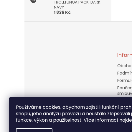
TROLLTUNGA PACK, DARK
NAVY
1 836 Kč
Z
á
p
a
t
Infor
í
Obcho
Podmín
Formul
Poučen
smlou
Doprav
Používáme cookies, abychom zajistili funkční prohl
Věrnos
shopu, jeho analýzu provozu a neustále zlepšovali 
Kontak
funkce, výkon a použitelnost. Více informací najd
Moje o