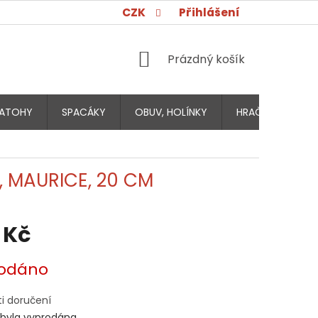
CZK
Přihlášení
NÁKUPNÍ
Prázdný košík
KOŠÍK
ATOHY
SPACÁKY
OBUV, HOLÍNKY
HRAČKY PRO DĚT
 MAURICE, 20 CM
 Kč
odáno
i doručení
 byla vyprodána…