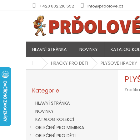
Přejít
+420 602 210 552
info@prdolove.cz
na
obsah
HLAVNÍ STRÁNKA
NOVINKY
KATALOG KOL
Domů
HRAČKY PRO DĚTI
PLYŠOVÉ HRAČKY
P
PLY
o
Přeskočit
s
Kategorie
Značka
kategorie
t
r
HLAVNÍ STRÁNKA
a
NOVINKY
n
KATALOG KOLEKCÍ
n
í
OBLEČENÍ PRO MIMINKA
p
OBLEČENÍ PRO DĚTI