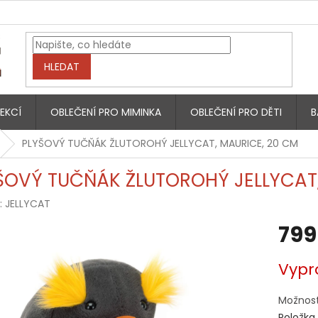
HLEDAT
EKCÍ
OBLEČENÍ PRO MIMINKA
OBLEČENÍ PRO DĚTI
B
PLYŠOVÝ TUČŇÁK ŽLUTOROHÝ JELLYCAT, MAURICE, 20 CM
ŠOVÝ TUČŇÁK ŽLUTOROHÝ JELLYCAT,
:
JELLYCAT
799
Měrná
Vypr
cena:
Možnost
Položka