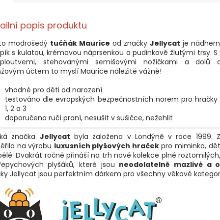
ailní popis produktu
to modrošedý
tučňák Maurice
od značky
Jellycat
je nádhern
pík s kulatou, krémovou náprsenkou a pudinkově žlutými trsy. S v
ploutvemi, stehovanými semišovými nožičkami a dolů 
žovým účtem to myslí Maurice náležitě vážně!
vhodné pro děti od narození
testováno dle evropských bezpečnostních norem pro hračky E
1, 2 a 3
doporučeno ručí praní, nesušit v sušičce, nežehlit
tská značka
Jellycat
byla založena v Londýně v roce 1999. 
ěřila na výrobu
luxusních plyšových hraček
pro miminka, děti,
ělé. Dvakrát ročně přináší na trh nové kolekce plné roztomilých
řepychových plyšáků, které jsou
neodolatelně mazlivé a or
ky Jellycat jsou perfektním dárkem pro všechny věkové kategor