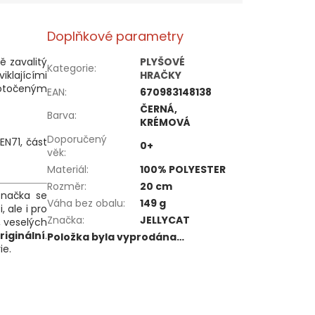
Doplňkové parametry
ě zavalitý
PLYŠOVÉ
Kategorie
:
iklajícími
HRAČKY
otočeným
EAN
:
670983148138
ČERNÁ,
Barva
:
KRÉMOVÁ
Doporučený
N71, část
0+
věk
:
Materiál
:
100% POLYESTER
Rozměr
:
20 cm
Značka se
Váha bez obalu
:
149 g
 ale i pro
Značka
:
JELLYCAT
, veselých
iginální
.
Položka byla vyprodána…
ie.