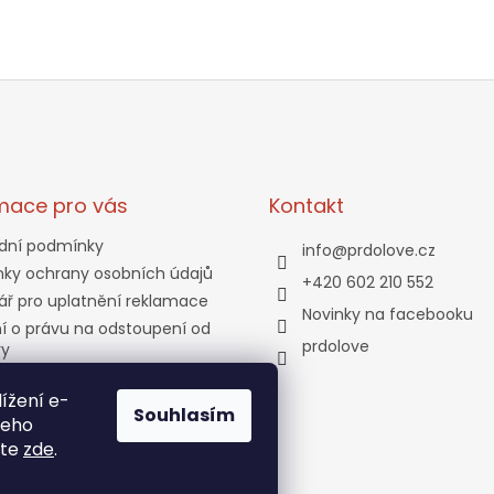
mace pro vás
Kontakt
dní podmínky
info
@
prdolove.cz
ky ochrany osobních údajů
+420 602 210 552
ář pro uplatnění reklamace
Novinky na facebooku
í o právu na odstoupení od
prdolove
vy
a a platba
ížení e-
tní program
Souhlasím
jeho
ty
ete
zde
.
bjednávka