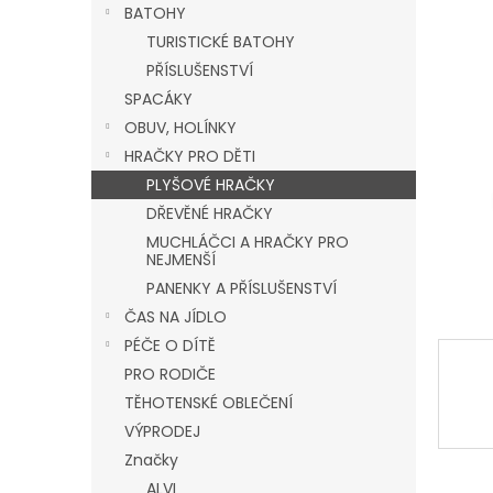
a
BATOHY
n
TURISTICKÉ BATOHY
e
PŘÍSLUŠENSTVÍ
l
SPACÁKY
OBUV, HOLÍNKY
HRAČKY PRO DĚTI
PLYŠOVÉ HRAČKY
DŘEVĚNÉ HRAČKY
MUCHLÁČCI A HRAČKY PRO
NEJMENŠÍ
PANENKY A PŘÍSLUŠENSTVÍ
ČAS NA JÍDLO
PÉČE O DÍTĚ
PRO RODIČE
TĚHOTENSKÉ OBLEČENÍ
VÝPRODEJ
Značky
ALVI