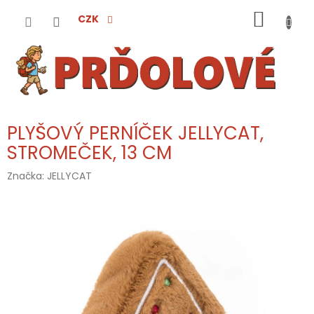
Přejít
NÁKUP
na
CZK
obsah
KOŠÍK
PLYŠOVÝ PERNÍČEK JELLYCAT,
STROMEČEK, 13 CM
Značka:
JELLYCAT