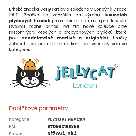
Britská značka
Jellycat
byla založena v Londýně v roce
1999. Značka se zaměřila na výrobu
luxusních
plyšových hraček
pro miminka, děti, ale i pro dospělé.
Dvakrát ročně přináší na trh nové kolekce plné
roztomilých, veselých a přepychových plyšáků, které
jsou
neodolatelně mazlivé a originální
. Hračky
Jellycat jsou perfektním dárkem pro všechny věkové
kategorie.
Doplňkové parametry
Kategorie
:
PLYŠOVÉ HRAČKY
EAN
:
670983155396
Barva
:
BÉŽOVÁ, BÍLÁ