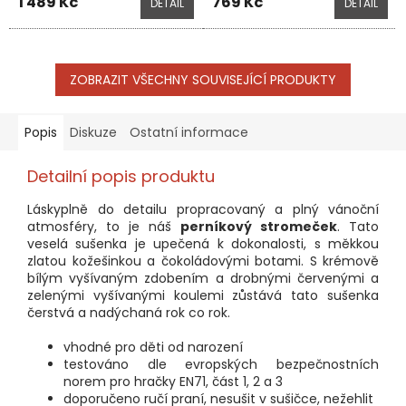
1 489 Kč
769 Kč
DETAIL
DETAIL
ZOBRAZIT VŠECHNY SOUVISEJÍCÍ PRODUKTY
Popis
Diskuze
Ostatní informace
Detailní popis produktu
Láskyplně do detailu propracovaný a plný vánoční
atmosféry, to je náš
perníkový stromeček
. Tato
veselá sušenka je upečená k dokonalosti, s měkkou
zlatou kožešinkou a čokoládovými botami. S krémově
bílým vyšívaným zdobením a drobnými červenými a
zelenými vyšívanými koulemi zůstává tato sušenka
čerstvá a nadýchaná rok co rok.
vhodné pro děti od narození
testováno dle evropských bezpečnostních
norem pro hračky EN71, část 1, 2 a 3
doporučeno ručí praní, nesušit v sušičce, nežehlit