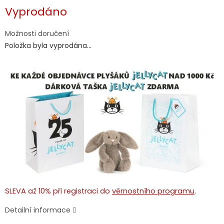
Měrná
Vyprodáno
cena:
Možnosti doručení
Položka byla vyprodána…
SLEVA až 10% při registraci do
věrnostního programu
.
Detailní informace