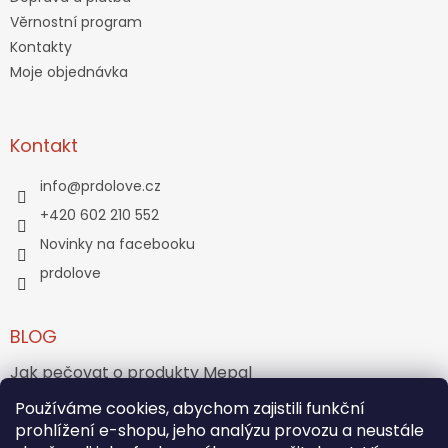
Věrnostní program
Kontakty
Moje objednávka
Kontakt
info
@
prdolove.cz
+420 602 210 552
Novinky na facebooku
prdolove
BLOG
Jak pečovat o produkty Mepal
Používáme cookies, abychom zajistili funkční
Jak vznikl medvídek Teddy Bear?
prohlížení e-shopu, jeho analýzu provozu a neustále