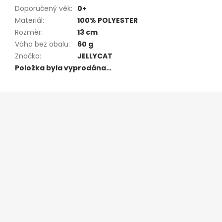
Doporučený věk
:
0+
Materiál
:
100% POLYESTER
Rozměr
:
13 cm
Váha bez obalu
:
60 g
Značka
:
JELLYCAT
Položka byla vyprodána…
Z
á
p
a
t
í