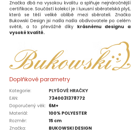
​Značka dbá na vysokou kvalitu a splňuje nejnáročnější
certifikace. Součástí kolekcí je i luxusní sběratelská plyš,
která se těší veliké oblibě mezi sběrateli. Značka
Bukowski Design jsi našla
našla obdivovatele po celém
světě, a to převážně díky
krásnému designu a
vysoké kvalitě.
Doplňkové parametry
Kategorie
:
PLYŠOVÉ HRAČKY
EAN
:
7340031378772
Doporučený věk
:
6M+
Materiál
:
100% POLYESTER
Rozměr
:
15 cm
Značka
:
BUKOWSKI DESIGN