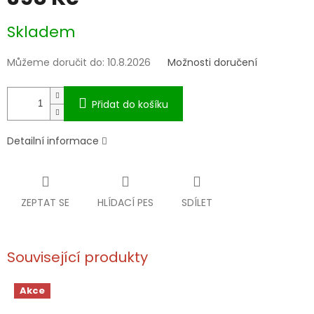
Měrná
Skladem
cena:
Můžeme doručit do:
10.8.2026
Možnosti doručení
Přidat do košíku
Detailní informace
ZEPTAT SE
HLÍDACÍ PES
SDÍLET
Související produkty
Akce