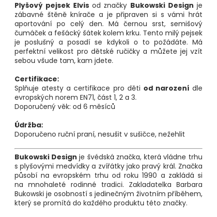
Plyšový pejsek Elvis
od
značky
Bukowski Design
je
zábavné štěně knírače a je připraven si s vámi hrát
aportování po celý den. Má černou srst, semišový
čumáček a fešácký šátek kolem krku. Tento milý pejsek
je poslušný a posadí se kdykoli o to požádáte. Má
perfektní velikost pro dětské ručičky a můžete jej vzít
sebou všude tam, kam jdete.
Certifikace:
Splňuje atesty a certifikace pro děti
od narození
dle
evropských norem EN71, část 1, 2 a 3.
Doporučený věk: od 6 měsíců
Údržba:
Doporučeno ruční praní, nesušit v sušičce, nežehlit
Bukowski Design
je švédská značka, která vládne trhu
s plyšovými medvídky a zvířátky jako pravý král. Značka
působí na evropském trhu od roku 1990 a zakládá si
na mnohaleté rodinné tradici. Zakladatelka Barbara
Bukowski je osobností s jedinečným životním příběhem,
který se promítá do každého produktu této značky.