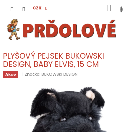
Přejít
NÁKUP
na
CZK
obsah
KOŠÍK
PLYŠOVÝ PEJSEK BUKOWSKI
DESIGN, BABY ELVIS, 15 CM
Značka:
BUKOWSKI DESIGN
Akce