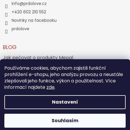
info
@
prdolove.cz
+420 602 210 552
Novinky na facebooku
prdolove
BLOG
Jak pečovat o produkty Mepal
Jak vznikl medvídek Teddy Bear?
Používáme cookies, abychom zajistili funkční
prohlížení e-shopu, jeho analýzu provozu a neustále
zlepšovali jeho funkce, výkon a použitelnost. Více
ARCHIV
informací najdete
zde
.
Nastavení
Vytvořil Shoptet
Souhlasím
Copyright 2026
PRĎOLOVÉ
. Všechna práva vyhrazena.