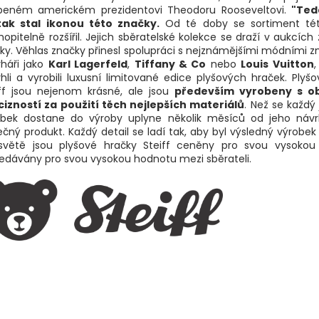
íbeném americkém prezidentovi Theodoru Rooseveltovi.
"Ted
tak stal ikonou této značky.
Od té doby se sortiment té
opitelně rozšířil. Jejich sběratelské kolekce se draží v aukcích
ky. Věhlas značky přinesl spolupráci s nejznámějšími módními 
rháři jako
Karl Lagerfeld
,
Tiffany & Co
nebo
Louis Vuitton
,
hli a vyrobili luxusní limitované edice plyšových hraček. Plyš
iff jsou nejenom krásné, ale jsou
především vyrobeny s o
cizností za použití těch nejlepších materiálů
. Než se každý 
obek dostane do výroby uplyne několik měsíců od jeho náv
čný produkt. Každý detail se ladí tak, aby byl výsledný výrobek
světě jsou plyšové hračky Steiff ceněny pro svou vysokou 
edávány pro svou vysokou hodnotu mezi sběrateli.