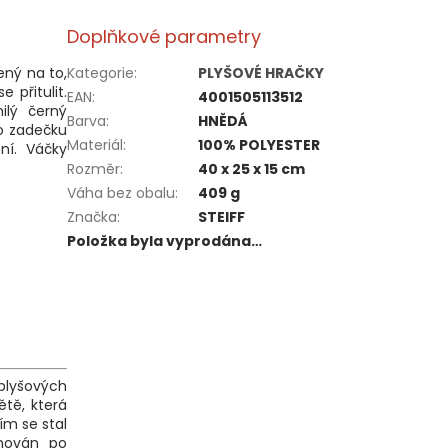
Doplňkové parametry
ený na to,
Kategorie
:
PLYŠOVÉ HRAČKY
 přitulit.
EAN
:
4001505113512
ilý černý
Barva
:
HNĚDÁ
o zadečku
Materiál
:
100% POLYESTER
ní. Váčky
Rozměr
:
40 x 25 x 15 cm
Váha bez obalu
:
409 g
Značka
:
STEIFF
Položka byla vyprodána…
 plyšových
ětě, která
m se stal
nován po