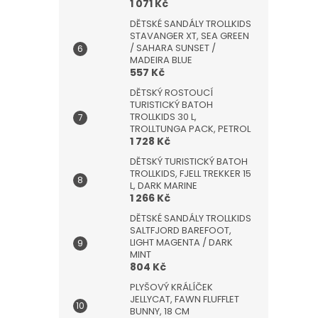
1 071 Kč
DĚTSKÉ SANDÁLY TROLLKIDS
STAVANGER XT, SEA GREEN
/ SAHARA SUNSET /
MADEIRA BLUE
557 Kč
DĚTSKÝ ROSTOUCÍ
TURISTICKÝ BATOH
TROLLKIDS 30 L,
TROLLTUNGA PACK, PETROL
1 728 Kč
DĚTSKÝ TURISTICKÝ BATOH
TROLLKIDS, FJELL TREKKER 15
L, DARK MARINE
1 266 Kč
DĚTSKÉ SANDÁLY TROLLKIDS
SALTFJORD BAREFOOT,
LIGHT MAGENTA / DARK
MINT
804 Kč
PLYŠOVÝ KRÁLÍČEK
JELLYCAT, FAWN FLUFFLET
BUNNY, 18 CM