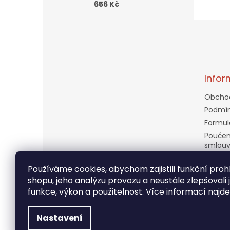
656 Kč
Z
á
p
a
t
Infor
í
Obcho
Podmín
Formul
Poučen
smlou
Doprav
Používáme cookies, abychom zajistili funkční prohl
Věrnos
shopu, jeho analýzu provozu a neustále zlepšovali 
Kontak
funkce, výkon a použitelnost. Více informací najd
Moje o
Nastavení