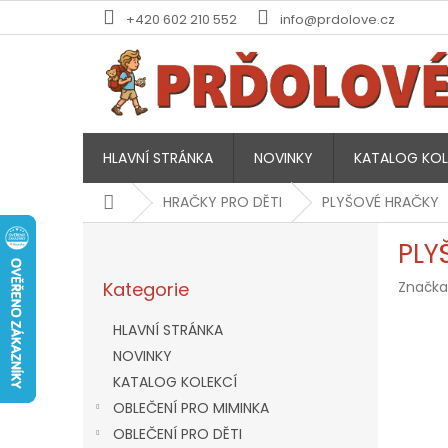
Přejít
+420 602 210 552
info@prdolove.cz
na
obsah
HLAVNÍ STRÁNKA
NOVINKY
KATALOG KOL
Domů
HRAČKY PRO DĚTI
PLYŠOVÉ HRAČKY
P
PLY
o
Přeskočit
s
Kategorie
Značka
kategorie
t
r
HLAVNÍ STRÁNKA
a
NOVINKY
n
KATALOG KOLEKCÍ
n
í
OBLEČENÍ PRO MIMINKA
p
OBLEČENÍ PRO DĚTI