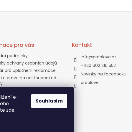
mace pro vás
Kontakt
dní podmínky
info
@
prdolove.cz
ky ochrany osobních údajů
+420 602 210 552
ář pro uplatnění reklamace
Novinky na facebooku
í o právu na odstoupení od
prdolove
vy
a a platba
ížení e-
tní program
Souhlasím
jeho
ty
ete
zde
.
bjednávka