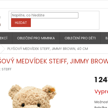
HLEDAT
EKCÍ
OBLEČENÍ PRO MIMINKA
OBLEČENÍ PRO DĚTI
B
PLYŠOVÝ MEDVÍDEK STEIFF, JIMMY BROWN, 40 CM
ŠOVÝ MEDVÍDEK STEIFF, JIMMY BRO
:
STEIFF
1 2
Měrná
Vypr
cena:
Možnost
Položka