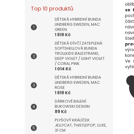
obl
Top 10 produktů
se 
poch
DĚTSKÁ HYBRIDNÍ BUNDA
část
LINDBERG SWEDEN, MAC
náv
GREEN
navr
1 619 Kč
Ste
DĚTSKÁ DÍVČÍ ZATEPLENÁ
pre
SOFTSHELLOVÁ BUNDA
výr
TROLLKIDS BALESTRAND,
kone
DEEP VIOLET / LIGHT VIOLET
Ve 
/ CORAL PINK
vyhl
1 014 Kč
DĚTSKÁ HYBRIDNÍ BUNDA
LINDBERG SWEDEN, MAC
ROSE
1 619 Kč
DÁRKOVÉ BALENÍ
BUKOWSKI DESIGN
89 Kč
PLYŠOVÝ KRÁLÍČEK
JELLYCAT, THISTLEPOP, LUXE,
31 CM