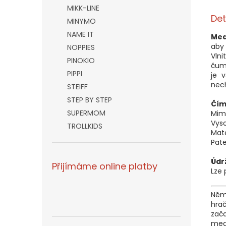
MIKK-LINE
Det
MINYMO
NAME IT
Med
aby 
NOPPIES
Vln
PINOKIO
čum
PIPPI
je 
nech
STEIFF
STEP BY STEP
Čím
SUPERMOM
Mim
Vyso
TROLLKIDS
Mate
Pat
Údr
Přijímáme online platby
Lze 
Něm
hrač
zač
med