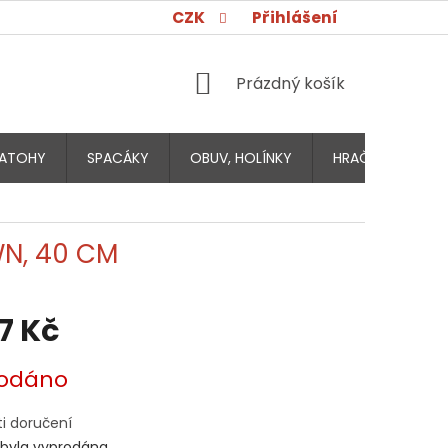
CZK
Přihlášení
NÁKUPNÍ
Prázdný košík
KOŠÍK
ATOHY
SPACÁKY
OBUV, HOLÍNKY
HRAČKY PRO DĚT
WN, 40 CM
47 Kč
odáno
i doručení
 byla vyprodána…