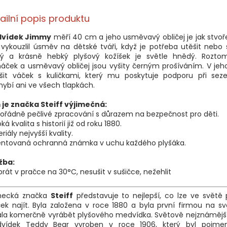
ailní popis produktu
vídek Jimmy
měří 40 cm a jeho usměvavý obličej je jak stvoř
vykouzlil úsměv na dětské tváři, když je potřeba utěšit nebo se
itý a krásně hebký plyšový kožíšek je světle hnědý. Roztom
áček a usměvavý obličej jsou vyšity černým prošíváním. V jeh
všit váček s kuličkami, který mu poskytuje podporu při seze
ybí ani ve všech tlapkách.
 je značka Steiff výjimečná:
ořádně pečlivé zpracování s důrazem na bezpečnost pro děti.
ká kvalita s historií již od roku 1880.
riály nejvyšší kvality.
entovaná ochranná známka v uchu každého plyšáka.
žba:
prát v pračce na 30°C, nesušit v sušičce, nežehlit
ecká značka
Steiff
představuje to nejlepší, co lze ve světě
ek najít. Byla založena v roce 1880 a byla první firmou na sv
ala komerčně vyrábět plyšového medvídka. Světově nejznámější
vídek Teddy Bear vyroben v roce 1906, který byl pojme