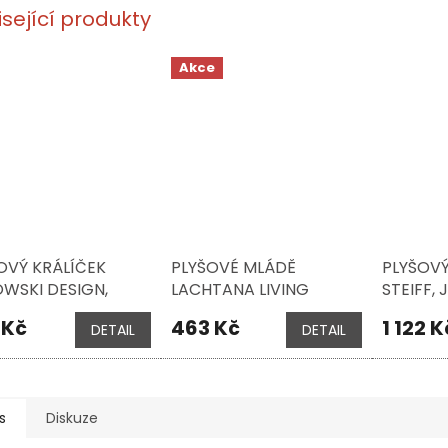
isející produkty
Akce
OVÝ KRÁLÍČEK
PLYŠOVÉ MLÁDĚ
PLYŠOV
WSKI DESIGN,
LACHTANA LIVING
STEIFF,
LY KANINI TAUPE,
NATURE
CREAM, 
 Kč
463 Kč
1 122 K
DETAIL
DETAIL
M
s
Diskuze