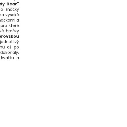
dy Bear"
to značky
 za vysoké
značkami a
 pro které
ové hračky
brovskou
jednotlivý
rhu až po
 dokonalý.
kvalitu a