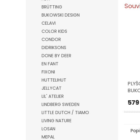
Souv
BRÜTTING
BUKOWSKI DESIGN
CELAVI
COLOR KIDS
CONDOR
DIDRIKSONS
DONE BY DEER
EN FANT
FIXONI
HUTTELIHUT
PLYŠ
JELLYCAT
BUKO
LIL' ATELIER
LOVE
579
25 C
LINDBERG SWEDEN
LITTLE DUTCH / TIAMO
LIVING NATURE
LOSAN
Popi
MEPAL