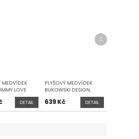
Další
produkt
Ý MEDVÍDEK
PLYŠOVÝ MEDVÍDEK
 JIMMY LOVE
BUKOWSKI DESIGN,
30 CM
GABRIEL, 30 CM
č
639 Kč
DETAIL
DETAIL