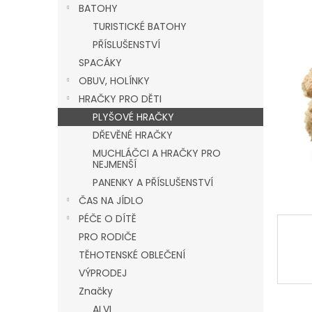
a
BATOHY
n
TURISTICKÉ BATOHY
e
PŘÍSLUŠENSTVÍ
l
SPACÁKY
OBUV, HOLÍNKY
HRAČKY PRO DĚTI
PLYŠOVÉ HRAČKY
DŘEVĚNÉ HRAČKY
MUCHLÁČCI A HRAČKY PRO
NEJMENŠÍ
PANENKY A PŘÍSLUŠENSTVÍ
ČAS NA JÍDLO
PÉČE O DÍTĚ
PRO RODIČE
TĚHOTENSKÉ OBLEČENÍ
VÝPRODEJ
Značky
ALVI