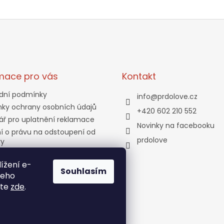
mace pro vás
Kontakt
dní podmínky
info
@
prdolove.cz
ky ochrany osobních údajů
+420 602 210 552
ář pro uplatnění reklamace
Novinky na facebooku
í o právu na odstoupení od
prdolove
vy
a a platba
ížení e-
tní program
Souhlasím
jeho
ty
ete
zde
.
bjednávka