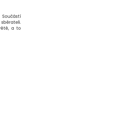
. Součástí
 sběrateli.
ětě, a to