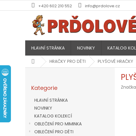
Přejít
+420 602 210 552
info@prdolove.cz
na
obsah
HLAVNÍ STRÁNKA
NOVINKY
KATALOG KOL
Domů
HRAČKY PRO DĚTI
PLYŠOVÉ HRAČKY
P
PLY
o
Přeskočit
s
Kategorie
Značka
kategorie
t
r
HLAVNÍ STRÁNKA
a
NOVINKY
n
KATALOG KOLEKCÍ
n
í
OBLEČENÍ PRO MIMINKA
p
OBLEČENÍ PRO DĚTI