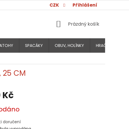
CZK
Přihlášení
NÁKUPNÍ
Prázdný košík
KOŠÍK
ATOHY
SPACÁKY
OBUV, HOLÍNKY
HRAČKY PRO DĚT
, 25 CM
 Kč
odáno
i doručení
 byla vyprodána…