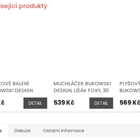
isející produkty
OVÉ BALENÍ
MUCHLÁČEK BUKOWSKI
PLYŠOVÝ
WSKI DESIGN
DESIGN, LIŠÁK FOXY, 30
BUKOWSK
CM
HARALD,
Kč
539 Kč
569 K
DETAIL
DETAIL
s
Diskuze
Ostatní informace