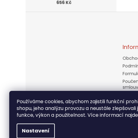
656 Kč
Z
á
p
a
t
Infor
í
Obcho
Podmín
Formul
Poučen
smlou
Doprav
Používáme cookies, abychom zajistili funkční prohl
Věrnos
shopu, jeho analýzu provozu a neustále zlepšovali 
Kontak
funkce, výkon a použitelnost. Více informací najd
Moje o
Nastavení