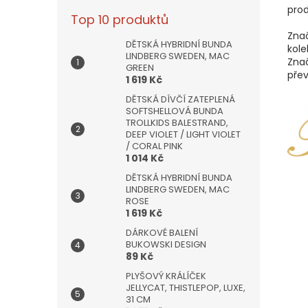
prod
Top 10 produktů
​Zna
DĚTSKÁ HYBRIDNÍ BUNDA
kole
LINDBERG SWEDEN, MAC
Zna
GREEN
pře
1 619 Kč
DĚTSKÁ DÍVČÍ ZATEPLENÁ
SOFTSHELLOVÁ BUNDA
TROLLKIDS BALESTRAND,
DEEP VIOLET / LIGHT VIOLET
/ CORAL PINK
1 014 Kč
DĚTSKÁ HYBRIDNÍ BUNDA
LINDBERG SWEDEN, MAC
ROSE
1 619 Kč
DÁRKOVÉ BALENÍ
BUKOWSKI DESIGN
89 Kč
PLYŠOVÝ KRÁLÍČEK
JELLYCAT, THISTLEPOP, LUXE,
31 CM