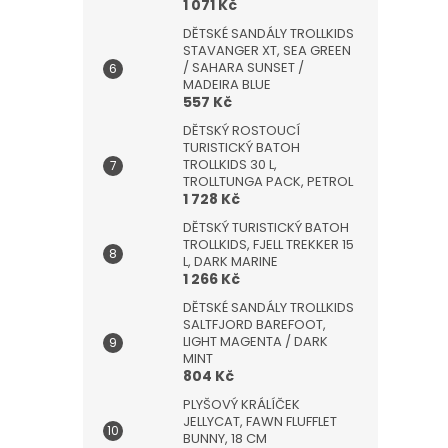
1 071 Kč
DĚTSKÉ SANDÁLY TROLLKIDS
STAVANGER XT, SEA GREEN
/ SAHARA SUNSET /
MADEIRA BLUE
557 Kč
DĚTSKÝ ROSTOUCÍ
TURISTICKÝ BATOH
TROLLKIDS 30 L,
TROLLTUNGA PACK, PETROL
1 728 Kč
DĚTSKÝ TURISTICKÝ BATOH
TROLLKIDS, FJELL TREKKER 15
L, DARK MARINE
1 266 Kč
DĚTSKÉ SANDÁLY TROLLKIDS
SALTFJORD BAREFOOT,
LIGHT MAGENTA / DARK
MINT
804 Kč
PLYŠOVÝ KRÁLÍČEK
JELLYCAT, FAWN FLUFFLET
BUNNY, 18 CM