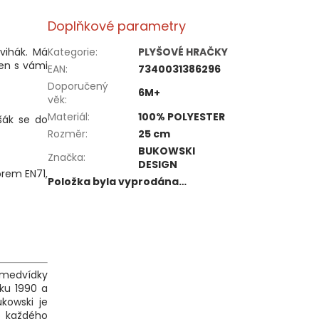
Doplňkové parametry
švihák. Má
Kategorie
:
PLYŠOVÉ HRAČKY
ven s vámi
EAN
:
7340031386296
Doporučený
6M+
věk
:
Materiál
:
100% POLYESTER
išák se do
Rozměr
:
25 cm
BUKOWSKI
Značka
:
DESIGN
rem EN71,
Položka byla vyprodána…
i medvídky
oku 1990 a
ukowski je
o každého