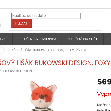
HLEDAT
EKCÍ
OBLEČENÍ PRO MIMINKA
OBLEČENÍ PRO DĚTI
B
PLYŠOVÝ LIŠÁK BUKOWSKI DESIGN, FOXY, 25 CM
ŠOVÝ LIŠÁK BUKOWSKI DESIGN, FOXY
:
BUKOWSKI DESIGN
569
Měrná
Vypr
cena:
Možnost
Položka