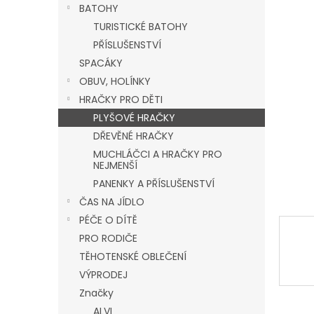
a
BATOHY
n
TURISTICKÉ BATOHY
e
PŘÍSLUŠENSTVÍ
l
SPACÁKY
OBUV, HOLÍNKY
HRAČKY PRO DĚTI
PLYŠOVÉ HRAČKY
DŘEVĚNÉ HRAČKY
MUCHLÁČCI A HRAČKY PRO
NEJMENŠÍ
PANENKY A PŘÍSLUŠENSTVÍ
ČAS NA JÍDLO
PÉČE O DÍTĚ
PRO RODIČE
TĚHOTENSKÉ OBLEČENÍ
VÝPRODEJ
Značky
ALVI