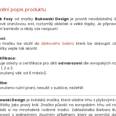
ailní popis produktu
ák Foxy
od
značky
Bukowski Design
je prostě neodolatelný 
vě oranžovou srst, roztomilý obleček a velké tlapky. Je připra
t kamkoliv a nikdy vás neopustí.
ení:
o hračku lze vložit do
dárkového balení
, které lze dokoupit. L
ičky vejde tak akorát.
tifikace:
uje atesty a certifikace pro děti
od narození
dle evropských no
1, 2 a 3.
oručený věk: od 6 měsíců
žba:
ručeno ruční praní, nesušit v sušičce, nežehlit
owski Design
je švédská značka, která vládne trhu s plyšovým
ířátky jako pravý král. Značka působí na evropském trhu od r
ádá si na mnohaleté rodinné tradici. Zakladatelka Barbara B
bností s jedinečným životním příběhem, který se promítá d