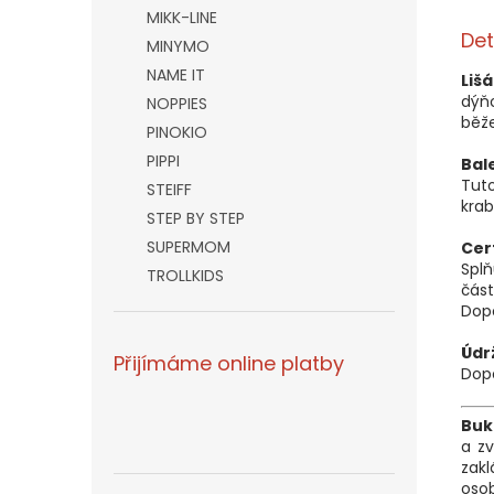
MIKK-LINE
Det
MINYMO
NAME IT
Liš
dýňo
NOPPIES
běže
PINOKIO
PIPPI
Bal
Tut
STEIFF
krab
STEP BY STEP
SUPERMOM
Cer
Splň
TROLLKIDS
část 
Dop
Údr
Přijímáme online platby
Dopo
Buk
a zv
zakl
oso