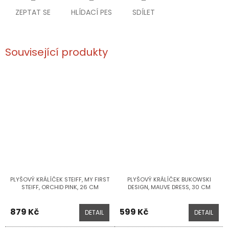
ZEPTAT SE
HLÍDACÍ PES
SDÍLET
Související produkty
PLYŠOVÝ KRÁLÍČEK STEIFF, MY FIRST
PLYŠOVÝ KRÁLÍČEK BUKOWSKI
STEIFF, ORCHID PINK, 26 CM
DESIGN, MAUVE DRESS, 30 CM
879 Kč
599 Kč
DETAIL
DETAIL