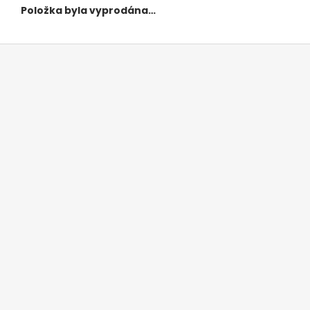
Položka byla vyprodána…
Z
á
p
a
t
í