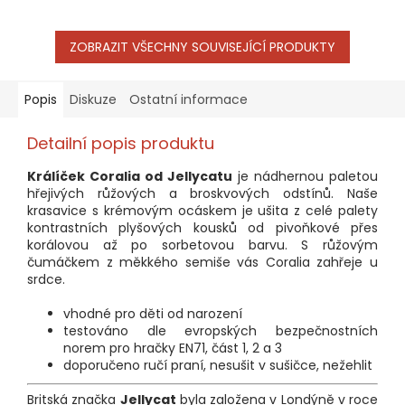
ZOBRAZIT VŠECHNY SOUVISEJÍCÍ PRODUKTY
Popis
Diskuze
Ostatní informace
Detailní popis produktu
Králíček Coralia od Jellycatu
je nádhernou paletou
hřejivých růžových a broskvových odstínů. Naše
krasavice s krémovým ocáskem je ušita z celé palety
kontrastních plyšových kousků od pivoňkové přes
korálovou až po sorbetovou barvu. S růžovým
čumáčkem z měkkého semiše vás Coralia zahřeje u
srdce.
vhodné pro děti od narození
testováno dle evropských bezpečnostních
norem pro hračky EN71, část 1, 2 a 3
doporučeno ručí praní, nesušit v sušičce, nežehlit
Britská značka
Jellycat
byla založena v Londýně v roce