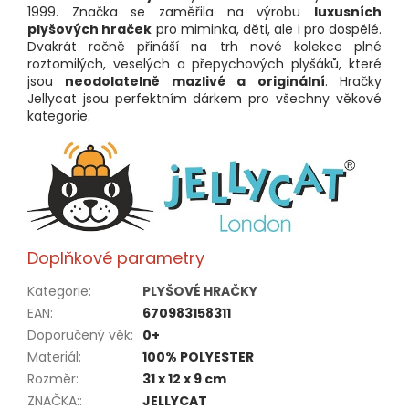
1999. Značka se zaměřila na výrobu
luxusních
plyšových hraček
pro miminka, děti, ale i pro dospělé.
Dvakrát ročně přináší na trh nové kolekce plné
roztomilých, veselých a přepychových plyšáků, které
jsou
neodolatelně mazlivé a originální
. Hračky
Jellycat jsou perfektním dárkem pro všechny věkové
kategorie.
Doplňkové parametry
Kategorie
:
PLYŠOVÉ HRAČKY
EAN
:
670983158311
Doporučený věk
:
0+
Materiál
:
100% POLYESTER
Rozměr
:
31 x 12 x 9 cm
ZNAČKA:
:
JELLYCAT