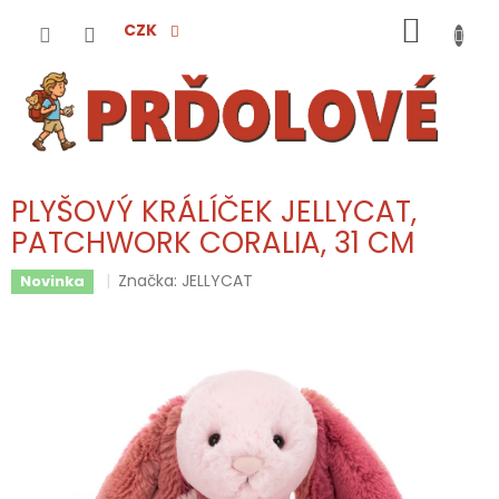
Přejít
NÁKUP
na
CZK
obsah
KOŠÍK
PLYŠOVÝ KRÁLÍČEK JELLYCAT,
PATCHWORK CORALIA, 31 CM
Značka:
JELLYCAT
Novinka