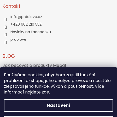
Kontakt
info
@
prdolove.cz
+420 602 210 552
Novinky na facebooku
prdolove
BLOG
Jak pečovat o produkty Mepal
Používáme cookies, abychom zajistili funkční
Jak vznikl medvídek Teddy Bear?
prohlížení e-shopu, jeho analýzu provozu a neustále
zlepšovali jeho funkce, výkon a použitelnost. Více
ARCHIV
informací najdete
zde
.
Nastavení
Vytvořil Shoptet