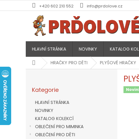
Přejít
+420 602 210 552
info@prdolove.cz
na
obsah
HLAVNÍ STRÁNKA
NOVINKY
KATALOG KOL
Domů
HRAČKY PRO DĚTI
PLYŠOVÉ HRAČKY
P
PLY
o
Přeskočit
s
Kategorie
kategorie
Novin
t
r
HLAVNÍ STRÁNKA
a
NOVINKY
n
KATALOG KOLEKCÍ
n
í
OBLEČENÍ PRO MIMINKA
p
OBLEČENÍ PRO DĚTI