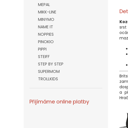
MEPAL
Det
MIKK-LINE
MINYMO
Koz
NAME IT
srs
ocá
NOPPIES
maz
PINOKIO
PIPPI
STEIFF
STEP BY STEP
SUPERMOM
Bri
TROLLKIDS
zam
dosp
a p
Hrač
Přijímáme online platby