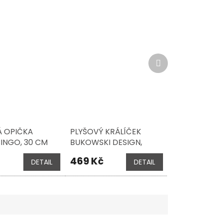
Další
produkt
Á OPIČKA
PLYŠOVÝ KRÁLÍČEK
BINGO, 30 CM
BUKOWSKI DESIGN,
BABY BUNNY LIME, 15 CM
469 Kč
DETAIL
DETAIL