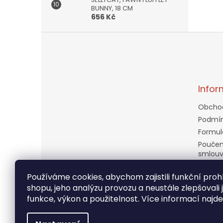
BUNNY, 18 CM
656 Kč
Z
á
p
a
t
Infor
í
Obcho
Podmín
Formul
Poučen
smlou
Doprav
Používáme cookies, abychom zajistili funkční prohl
Věrnos
shopu, jeho analýzu provozu a neustále zlepšovali 
Kontak
funkce, výkon a použitelnost. Více informací najd
Moje o