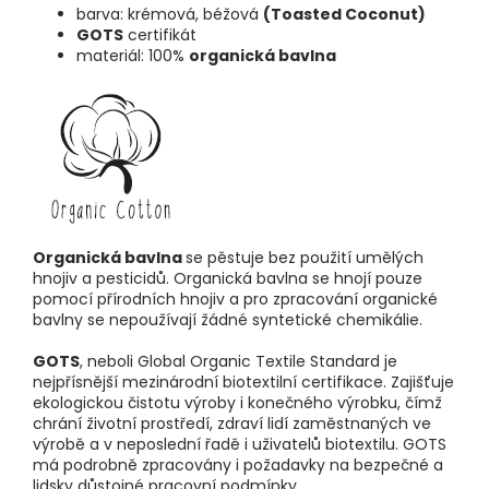
barva: krémová, béžová
(Toasted Coconut)
GOTS
certifikát
materiál: 100%
organická bavlna
Organická bavlna
se pěstuje bez použití umělých
hnojiv a pesticidů. Organická bavlna se hnojí pouze
pomocí přírodních hnojiv a pro zpracování organické
bavlny se nepoužívají žádné syntetické chemikálie.
GOTS
, neboli Global Organic Textile Standard je
nejpřísnější mezinárodní biotextilní certifikace. Zajišťuje
ekologickou čistotu výroby i konečného výrobku, čímž
chrání životní prostředí, zdraví lidí zaměstnaných ve
výrobě a v neposlední řadě i uživatelů biotextilu. GOTS
má podrobně zpracovány i požadavky na bezpečné a
lidsky důstojné pracovní podmínky.