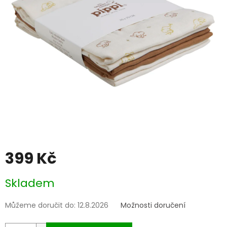
399 Kč
Měrná
Skladem
cena:
Můžeme doručit do:
12.8.2026
Možnosti doručení