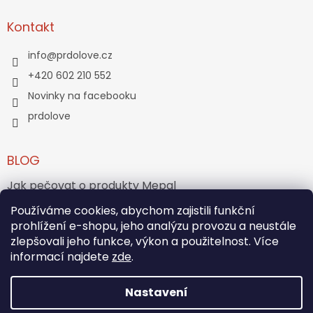
Kontakt
info
@
prdolove.cz
+420 602 210 552
Novinky na facebooku
prdolove
BLOG
Jak pečovat o produkty Mepal
Jak vznikl medvídek Teddy Bear?
Používáme cookies, abychom zajistili funkční
prohlížení e-shopu, jeho analýzu provozu a neustále
zlepšovali jeho funkce, výkon a použitelnost. Více
ARCHIV
informací najdete
zde
.
Nastavení
Vytvořil Shoptet