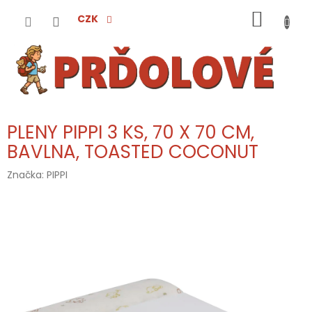
Přejít
NÁKUP
na
CZK
obsah
KOŠÍK
PLENY PIPPI 3 KS, 70 X 70 CM,
BAVLNA, TOASTED COCONUT
Značka:
PIPPI