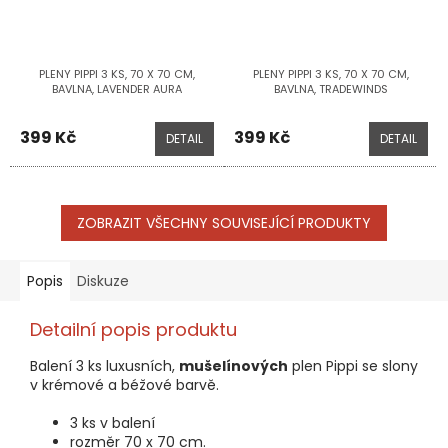
PLENY PIPPI 3 KS, 70 X 70 CM,
PLENY PIPPI 3 KS, 70 X 70 CM,
BAVLNA, LAVENDER AURA
BAVLNA, TRADEWINDS
399 Kč
399 Kč
DETAIL
DETAIL
ZOBRAZIT VŠECHNY SOUVISEJÍCÍ PRODUKTY
Popis
Diskuze
Detailní popis produktu
Balení 3 ks luxusních,
mušelínových
plen Pippi se slony
v krémové a béžové barvě.
3 ks v balení
rozměr 70 x 70 cm.