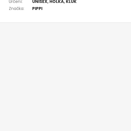
Určení
:
UNISEX, HOLKA, KLUK
Značka
:
PIPPI
Z
á
p
a
t
í