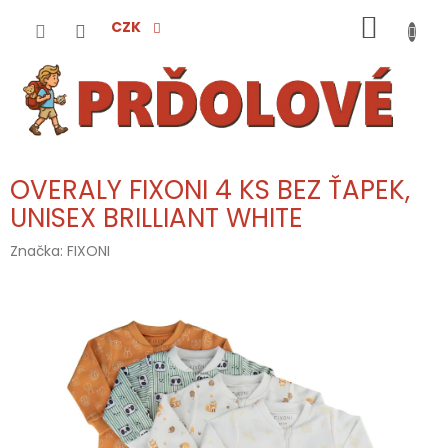
Přejít
NÁKUP
na
CZK
obsah
KOŠÍK
OVERALY FIXONI 4 KS BEZ ŤAPEK,
UNISEX BRILLIANT WHITE
Značka:
FIXONI