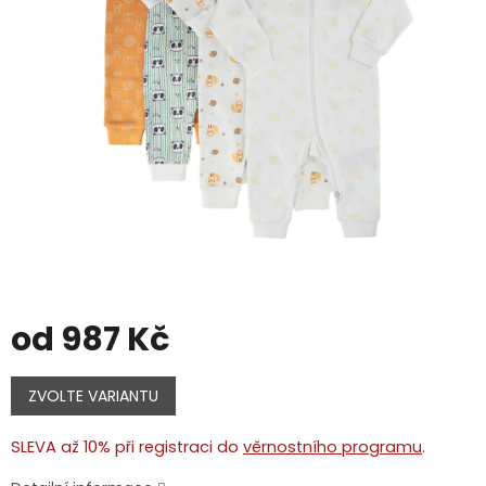
od
987 Kč
Měrná
cena:
ZVOLTE VARIANTU
SLEVA až 10% při registraci do
věrnostního programu
.