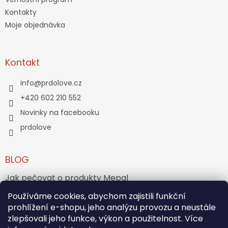
Kontakty
Moje objednávka
Kontakt
info
@
prdolove.cz
+420 602 210 552
Novinky na facebooku
prdolove
BLOG
Jak pečovat o produkty Mepal
Používáme cookies, abychom zajistili funkční
Jak vznikl medvídek Teddy Bear?
prohlížení e-shopu, jeho analýzu provozu a neustále
zlepšovali jeho funkce, výkon a použitelnost. Více
ARCHIV