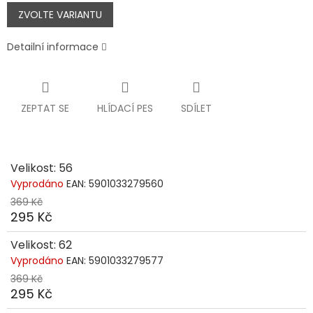
Měrná
cena:
ZVOLTE VARIANTU
Detailní informace
ZEPTAT SE
HLÍDACÍ PES
SDÍLET
Velikost: 56
Vyprodáno
EAN:
5901033279560
369 Kč
295 Kč
Velikost: 62
Vyprodáno
EAN:
5901033279577
369 Kč
295 Kč