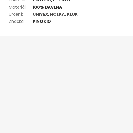
Materiál
:
100% BAVLNA
Určení
:
UNISEX
,
HOLKA
,
KLUK
Značka
:
PINOKIO
Z
á
p
a
t
í