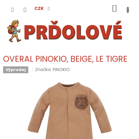
Přejít
NÁKUP
na
CZK
obsah
KOŠÍK
OVERAL PINOKIO, BEIGE, LE TIGRE
Značka:
PINOKIO
Výprodej