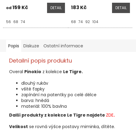
159 Kč
183 Kč
od
DETAIL
DETAIL
56
68
74
68
74
92
104
Popis
Diskuze
Ostatní informace
Detailní popis produktu
Overal
Pinokio
z kolekce
Le Tigre.
dlouhý rukáv
všité ťapky
zapínání na patentky po celé délce
barva: hnědá
materiál: 100% bavlna
Další produkty z kolekce Le Tigre najdete
ZDE
.
Velikost
se rovná výšce postavy miminka, dítěte.