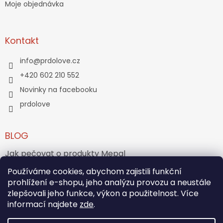
Moje objednávka
Kontakt
info
@
prdolove.cz
+420 602 210 552
Novinky na facebooku
prdolove
BLOG
Jak pečovat o produkty Mepal
Jak vznikl medvídek Teddy Bear?
Používáme cookies, abychom zajistili funkční
prohlížení e-shopu, jeho analýzu provozu a neustále
zlepšovali jeho funkce, výkon a použitelnost. Více
ARCHIV
informací najdete
zde
.