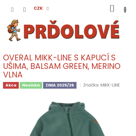
Přejít
NÁKUP
na
CZK
obsah
KOŠÍK
OVERAL MIKK-LINE S KAPUCÍ S
UŠIMA, BALSAM GREEN, MERINO
VLNA
Značka:
MIKK-LINE
Akce
Novinka
ZIMA 2025/26