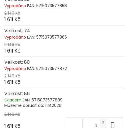
Vyprodáno
EAN:
5715073577858
2 149 Kč
1 611 Kč
Velikost: 74
Vyprodáno
EAN:
5715073577865
2 149 Kč
1 611 Kč
Velikost: 80
Vyprodáno
EAN:
5715073577872
2 149 Kč
1 611 Kč
Velikost: 86
Skladem
EAN:
5715073577889
Můžeme doručit do:
11.8.2026
2 149 Kč
Do 
1 611 Kč