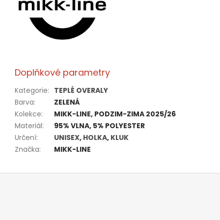
Doplňkové parametry
Kategorie
:
TEPLÉ OVERALY
Barva
:
ZELENÁ
Kolekce
:
MIKK-LINE, PODZIM-ZIMA 2025/26
Materiál
:
95% VLNA, 5% POLYESTER
Určení
:
UNISEX
,
HOLKA
,
KLUK
Značka
:
MIKK-LINE
Z
á
p
a