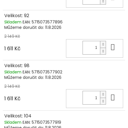
Velikost: 92
Skladem
EAN:
5715073577896
Můžeme doručit do:
11.8.2026
2 149 Kč
Do 
1 611 Kč
Velikost: 98
Skladem
EAN:
5715073577902
Můžeme doručit do:
11.8.2026
2 149 Kč
Do 
1 611 Kč
Velikost: 104
Skladem
EAN:
5715073577919
Můžeme doručit do:
11.8.2026