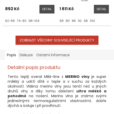
VLNA
892 Kč
1 611 Kč
DETAIL
DETAIL
62-68
74-80
98-104
68
80
86
92
98
104
ZOBRAZIT VŠECHNY SOUVISEJÍCÍ PRODUKTY
Popis
Diskuze
Ostatní informace
Detailní popis produktu
Tento teplý overal Mikk-line z
MERINO vlny
je super
měkký a udrží dítě v teple a v suchu za každých
okolností. Vlákna merino vlny jsou tenčí než u jiných
druhů vlny a díky tomu oblečení
ultra měkké a
pohodlné
na nošení. Merino vlna je známa svými
jedinečnými termoregulačními vlastnostmi, dobře
dýchá a izoluje i při provlhnutí.