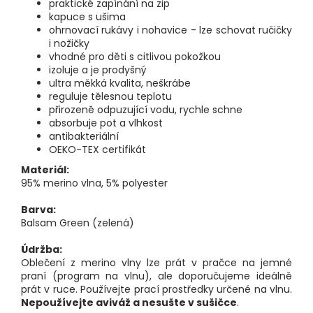
praktické zapínání na zip
kapuce s ušima
ohrnovací rukávy i nohavice - lze schovat ručičky
i nožičky
vhodné pro děti s citlivou pokožkou
izoluje a je prodyšný
ultra měkká kvalita, neškrábe
reguluje tělesnou teplotu
přirozeně odpuzující vodu, rychle schne
absorbuje pot a vlhkost
antibakteriální
OEKO-TEX certifikát
Materiál:
95% merino vlna, 5% polyester
Barva:
Balsam Green (zelená)
Údržba:
Oblečení z merino vlny lze prát v pračce na jemné
praní (program na vlnu), ale doporučujeme ideálně
prát v ruce. Používejte prací prostředky určené na vlnu.
Nepoužívejte aviváž a nesušte v sušičce
.