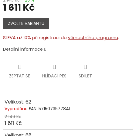
1 611 Kč
Měrná
cena:
ZVOLTE VARIANTU
SLEVA až 10% při registraci do
věrnostního programu
.
Detailní informace
ZEPTAT SE
HLÍDACÍ PES
SDÍLET
Velikost: 62
Vyprodáno
EAN:
5715073577841
2 149 Kč
1 611 Kč
Velikost: 68