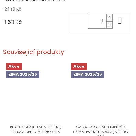
2 149 Kč
Do 
1 611 Kč
Související produkty
Akce
Akce
ZIMA 2025/26
ZIMA 2025/26
KUKLA S BAMBULEMI MIKK-LINE,
OVERAL MIKK-LINE S KAPUCÍ S
BALSAM GREEN, MERINO VLNA
UŠIMA, TWILIGHT MAUVE, MERINO