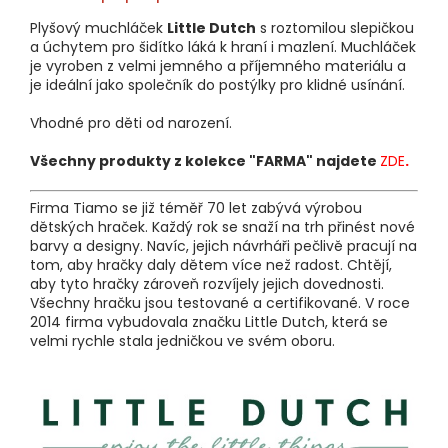
Plyšový muchláček
Little Dutch
s roztomilou slepičkou
a úchytem pro šidítko láká k hraní i mazlení. Muchláček
je vyroben z velmi jemného a příjemného materiálu a
je ideální jako společník do postýlky pro klidné usínání.
Vhodné pro děti od narození.
Všechny produkty z kolekce "FARMA" najdete
ZDE
.
Firma Tiamo se již téměř 70 let zabývá výrobou
dětských hraček. Každý rok se snaží na trh přinést nové
barvy a designy. Navíc, jejich návrháři pečlivě pracují na
tom, aby hračky daly dětem více než radost. Chtějí,
aby tyto hračky zároveň rozvíjely jejich dovednosti.
Všechny hračku jsou testované a certifikované. V roce
2014 firma vybudovala značku Little Dutch, která se
velmi rychle stala jedničkou ve svém oboru.