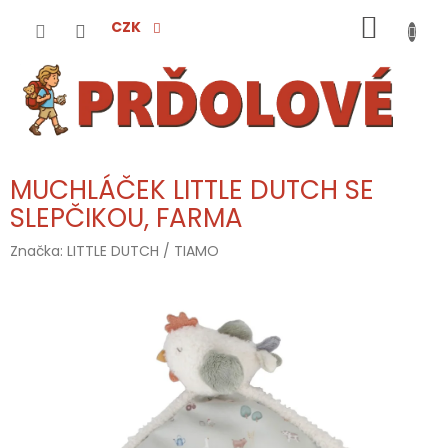
Přejít
NÁKUP
na
CZK
obsah
KOŠÍK
MUCHLÁČEK LITTLE DUTCH SE
SLEPČIKOU, FARMA
Značka:
LITTLE DUTCH / TIAMO