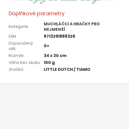
Doplňkové parametry
MUCHLÁČCI A HRAČKY PRO
Kategorie
:
NEJMENŠÍ
EAN
:
8713291888326
Doporučený
0+
věk
:
Rozměr
:
34 x 30 cm
Váha bez obalu
:
100 g
Značka
:
LITTLE DUTCH / TIAMO
Z
á
p
a
t
í