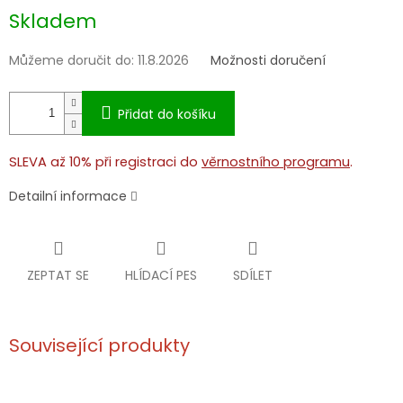
Měrná
Skladem
cena:
Můžeme doručit do:
11.8.2026
Možnosti doručení
Přidat do košíku
SLEVA až 10% při registraci do
věrnostního programu
.
Detailní informace
ZEPTAT SE
HLÍDACÍ PES
SDÍLET
Související produkty