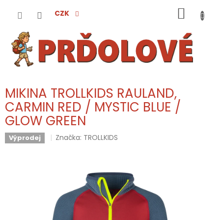
Přejít
NÁKUP
na
CZK
obsah
KOŠÍK
MIKINA TROLLKIDS RAULAND,
CARMIN RED / MYSTIC BLUE /
GLOW GREEN
Značka:
TROLLKIDS
Výprodej