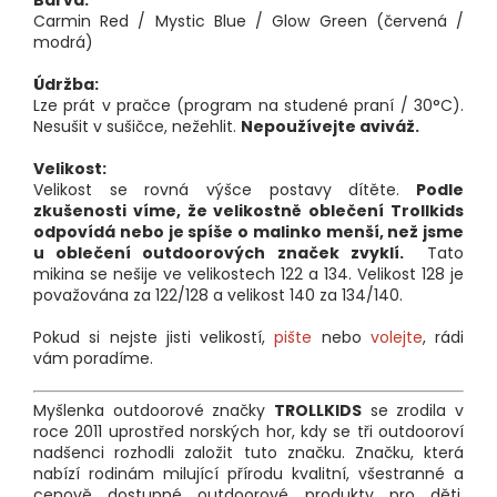
Carmin Red / Mystic Blue / Glow Green (červená /
modrá)
Údržba:
Lze prát v pračce (program na studené praní / 30°C).
Nesušit v sušičce, nežehlit.
Nepoužívejte aviváž.
Velikost:
Velikost se rovná výšce postavy dítěte.
Podle
zkušenosti víme, že velikostně oblečení Trollkids
odpovídá nebo je spíše o malinko menší, než jsme
u oblečení outdoorových značek zvyklí.
Tato
mikina se nešije ve velikostech 122 a 134. Velikost 128 je
považována za 122/128 a velikost 140 za 134/140.
Pokud si nejste jisti velikostí,
pište
nebo
volejte
, rádi
vám poradíme.
Myšlenka outdoorové značky
TROLLKIDS
se zrodila v
roce 2011 uprostřed norských hor, kdy se tři outdooroví
nadšenci rozhodli založit tuto značku. Značku, která
nabízí rodinám milující přírodu kvalitní, všestranné a
cenově dostupné outdoorové produkty pro děti.