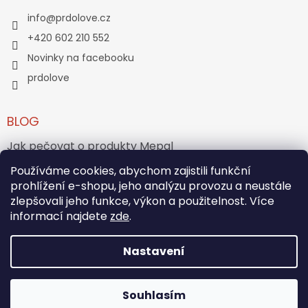
info
@
prdolove.cz
+420 602 210 552
Novinky na facebooku
prdolove
BLOG
Jak pečovat o produkty Mepal
Používáme cookies, abychom zajistili funkční
Jak vznikl medvídek Teddy Bear?
prohlížení e-shopu, jeho analýzu provozu a neustále
zlepšovali jeho funkce, výkon a použitelnost. Více
ARCHIV
informací najdete
zde
.
Nastavení
Vytvořil Shoptet
Souhlasím
Copyright 2026
PRĎOLOVÉ
. Všechna práva vyhrazena.