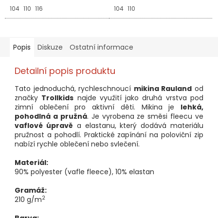
104
110
116
104
110
Popis
Diskuze
Ostatní informace
Detailní popis produktu
Tato jednoduchá, rychleschnoucí
mikina Rauland
od
značky
Trollkids
najde využití jako druhá vrstva pod
zimní oblečení pro aktivní děti. Mikina je
lehká,
pohodlná a pružná
. Je vyrobena ze směsi fleecu ve
vaflové úpravě
a elastanu, který dodává materiálu
pružnost a pohodlí. Praktické zapínání na poloviční zip
nabízí rychle oblečení nebo svlečení.
Materiál:
90% polyester (vafle fleece), 10% elastan
Gramáž:
2
210 g/m
Barva: