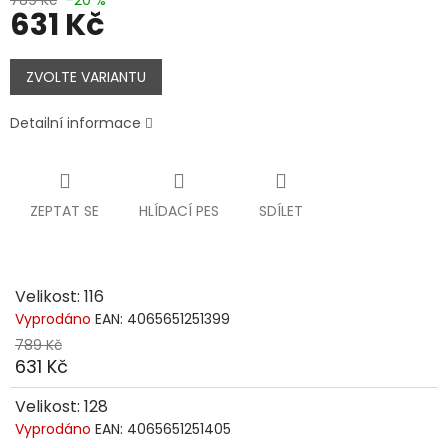
631 Kč
Měrná
cena:
ZVOLTE VARIANTU
Detailní informace
ZEPTAT SE
HLÍDACÍ PES
SDÍLET
Velikost: 116
Vyprodáno
EAN:
4065651251399
789 Kč
631 Kč
Velikost: 128
Vyprodáno
EAN:
4065651251405