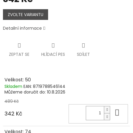
Měrná
cena:
ZVOLTE VARIANTU
Detailní informace
ZEPTAT SE
HLÍDACÍ PES
SDÍLET
Velikost: 50
Skladem
EAN:
8719788546144
Můžeme doručit do:
10.8.2026
489 Kč
Do 
342 Kč
Velikost: 74