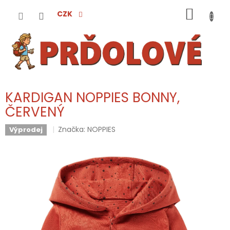
Přejít
NÁKUP
na
CZK
obsah
KOŠÍK
KARDIGAN NOPPIES BONNY,
ČERVENÝ
Značka:
NOPPIES
Výprodej