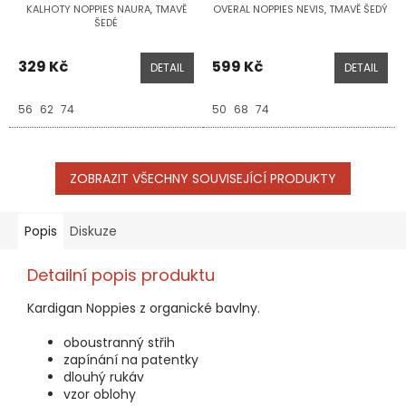
KALHOTY NOPPIES NAURA, TMAVĚ
OVERAL NOPPIES NEVIS, TMAVĚ ŠEDÝ
ŠEDÉ
329 Kč
599 Kč
DETAIL
DETAIL
56
62
74
50
68
74
ZOBRAZIT VŠECHNY SOUVISEJÍCÍ PRODUKTY
Popis
Diskuze
Detailní popis produktu
Kardigan Noppies z organické bavlny.
oboustranný střih
zapínání na patentky
dlouhý rukáv
vzor oblohy