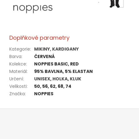
Doplňkové parametry
Kategorie
:
MIKINY, KARDIGANY
Barva
:
ČERVENÁ
Kolekce
:
NOPPIES BASIC, RED
Materiál
:
95% BAVLNA, 5% ELASTAN
Určení
:
UNISEX
,
HOLKA
,
KLUK
Velikosti
:
50, 56, 62, 68, 74
Značka
:
NOPPIES
Z
á
p
a