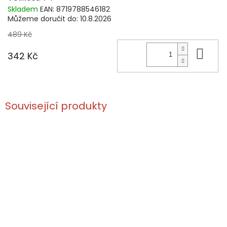
Skladem
EAN:
8719788546182
Můžeme doručit do:
10.8.2026
489 Kč
Do 
342 Kč
Související produkty